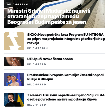
REUC
•
PRE 13 H
Ministri Srbije i Mađarske najavili
otvaranje brze pruge između
Beograda i Budimpešte za jesen
SKGO: Nova podrška kroz Program EU INTEGRA
za pripremu projekata integralnog teritorijalnog
razvoja
REUC
•
PRE 18 H
U EU puši svaka šesta osoba
REUC
•
PRE 1 D
Predsednica Evropske komisije: Zverski napadi
Rusije u Ukrajini
REUC
•
PRE 1 D
Zelenski: U ruskim napadima ubijeno 17 ljudi, 44
osobe povređene na širem području Kijeva
REUC
•
PRE 1 D