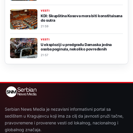
VESTI
KDI: Skupština Kosova mora biti konstituisana
do sutra
21:59
VESTI
U eksploziji u predgrađu Damaska jedna
osoba poginula, nekoliko povređenih
21:57
Serbian News Media je nezavisni informativni portal sa
sedištem u Kragujevcu koji ima za cilj da javnosti pruži tačne,
pravovremene i proverene vesti od lokalnog, nacionalnog i
globalnog značaja.