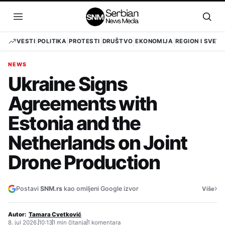
Pređi
na
Otvori
Otvo
sadržaj
meni
pret
VESTI
POLITIKA
PROTESTI
DRUŠTVO
EKONOMIJA
REGION I SVET
NEWS
Ukraine Signs
Agreements with
Estonia and the
Netherlands on Joint
Drone Production
›
Postavi
SNM.rs
kao omiljeni Google izvor
Više
Autor:
Tamara Cvetković
8. jul 2026.
10:13
1 min čitanja
1 komentara