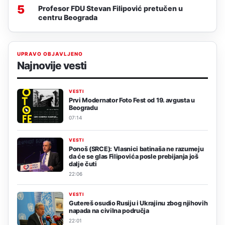
5
Profesor FDU Stevan Filipović pretučen u
centru Beograda
UPRAVO OBJAVLJENO
Najnovije vesti
VESTI
Prvi Modernator Foto Fest od 19. avgusta u
Beogradu
07:14
VESTI
Ponoš (SRCE): Vlasnici batinaša ne razumeju
da će se glas Filipovića posle prebijanja još
dalje čuti
22:06
VESTI
Gutereš osudio Rusiju i Ukrajinu zbog njihovih
napada na civilna područja
22:01