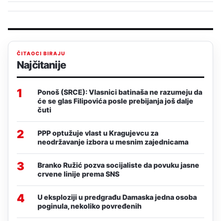
ČITAOCI BIRAJU
Najčitanije
1
Ponoš (SRCE): Vlasnici batinaša ne razumeju da
će se glas Filipovića posle prebijanja još dalje
čuti
2
PPP optužuje vlast u Kragujevcu za
neodržavanje izbora u mesnim zajednicama
3
Branko Ružić pozva socijaliste da povuku jasne
crvene linije prema SNS
4
U eksploziji u predgrađu Damaska jedna osoba
poginula, nekoliko povređenih