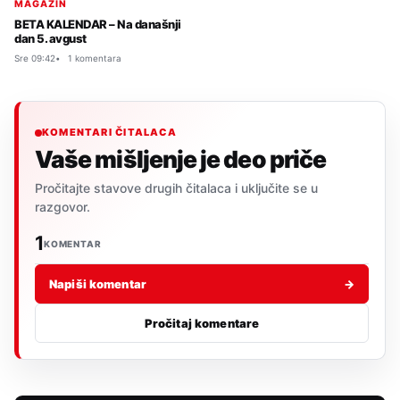
MAGAZIN
BETA KALENDAR – Na današnji
dan 5. avgust
Sre 09:42
1 komentara
KOMENTARI ČITALACA
Vaše mišljenje je deo priče
Pročitajte stavove drugih čitalaca i uključite se u
razgovor.
1
KOMENTAR
Napiši komentar
→
Pročitaj komentare