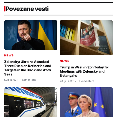
Povezane vesti
NEWS
NEWS
Zelensky: Ukraine Attacked
Three Russian Refineries and
Trump in Washington Today for
Targets in the Black and Azov
Meetings with Zelensky and
Seas
Netanyahu
Sub 18:03
1 komentara
28. jul 2026.
1 komentara