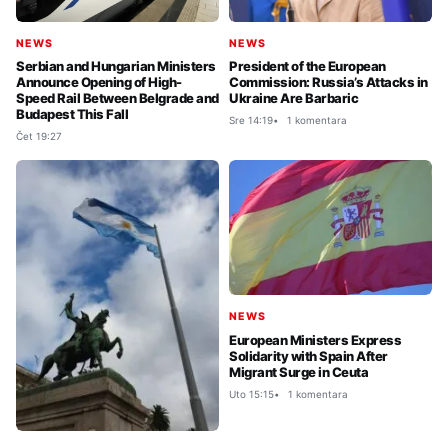
NEWS
NEWS
Serbian and Hungarian Ministers
President of the European
Announce Opening of High-
Commission: Russia’s Attacks in
Speed Rail Between Belgrade and
Ukraine Are Barbaric
Budapest This Fall
Sre 14:19
1 komentara
Čet 19:27
NEWS
European Ministers Express
Solidarity with Spain After
Migrant Surge in Ceuta
Uto 15:15
1 komentara