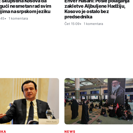
Enver Hasani: Posle polaganja
 Skupština Kosova da
zakletve Aljbuljene Hadžiju,
ući nesmetan rad svim
Kosovo je ostalo bez
jima na srpskom jeziku
predsednika
:45
1 komentara
Čet 15:09
1 komentara
TIKA
NEWS