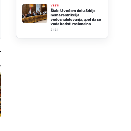
VESTI
Štab: U većem delu Srbije
nema restrikcija
vodosnabdevanja, apel da se
voda koristi racionalno
21:34