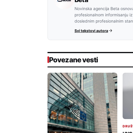
Novinska agencija Beta osnova
profesionalnom informisanju iz
doslednim profesionalnim sta
Svi tekstovi autora
Povezane vesti
DRUŠ