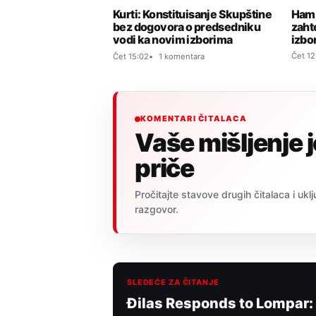
Hamz
Kurti: Konstituisanje Skupštine
zaht
bez dogovora o predsedniku
izbo
vodi ka novim izborima
Čet 12
Čet 15:02
1 komentara
KOMENTARI ČITALACA
Vaše mišljenje 
priče
Pročitajte stavove drugih čitalaca i uklj
razgovor.
SLEDEĆE ZA ČITANJE
Đilas Responds to Lompar: 