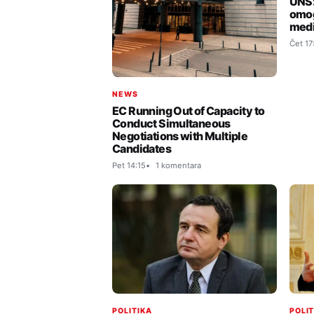
UNS:
omog
medi
Čet 17
NEWS
EC Running Out of Capacity to
Conduct Simultaneous
Negotiations with Multiple
Candidates
Pet 14:15
1 komentara
POLI
POLITIKA