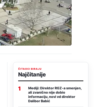
ČITAOCI BIRAJU
Najčitanije
1
Mediji: Direktor RGZ-a smenjen,
ali zvanično nije dobio
informaciju, novi vd direktor
Dalibor Babić