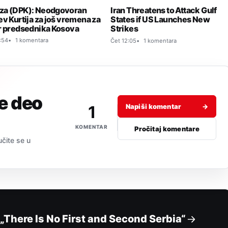
a (DPK): Neodgovoran
Iran Threatens to Attack Gulf
ev Kurtija za još vremena za
States if US Launches New
r predsednika Kosova
Strikes
:54
1 komentara
Čet 12:05
1 komentara
je deo
1
Napiši komentar
→
KOMENTAR
Pročitaj komentare
učite se u
„There Is No First and Second Serbia“