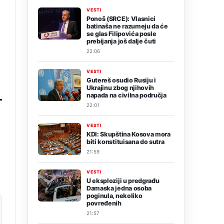
VESTI
Ponoš (SRCE): Vlasnici
batinaša ne razumeju da će
se glas Filipovića posle
prebijanja još dalje čuti
22:06
VESTI
Gutereš osudio Rusiju i
Ukrajinu zbog njihovih
napada na civilna područja
22:01
VESTI
KDI: Skupština Kosova mora
biti konstituisana do sutra
21:59
VESTI
U eksploziji u predgrađu
Damaska jedna osoba
poginula, nekoliko
povređenih
21:57