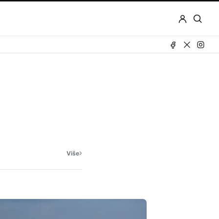
Otvor
pretr
›
Više