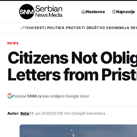
Pređi
na
Naslovna
Najnovije
sadržaj
TEME
VESTI
POLITIKA
PROTESTI
DRUŠTVO
EKONOMIJA
RE
NEWS
Citizens Not Obli
Letters from Prist
Postavi
SNM.rs
kao omiljeni Google izvor
Autor:
Beta
24. jun 2026.
10:51
1 min čitanja
1 komentara