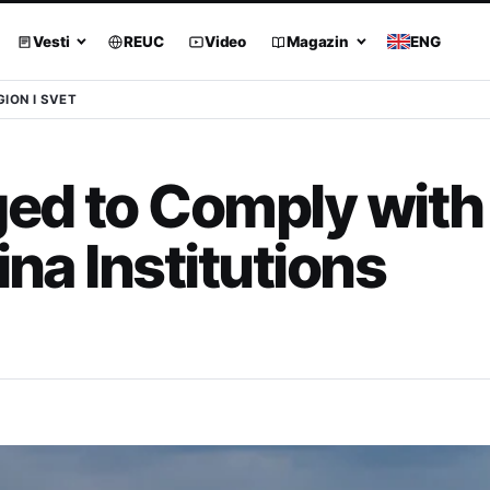
Vesti
REUC
Video
Magazin
ENG
GION I SVET
ged to Comply with
ina Institutions