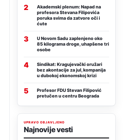
2
Akademski plenum: Napad na
profesora Stevana Filipovića
poruka svima da zatvore oči i
ćute
3
U Novom Sadu zaplenjeno oko
85 kilograma droge, uhapšene tri
d
osobe
4
Sindikat: Kragujevački oružari
bez akontacije za jul, kompanija
u dubokoj ekonomskoj krizi
5
Profesor FDU Stevan Filipović
pretučen u centru Beograda
UPRAVO OBJAVLJENO
Najnovije vesti