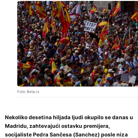
Foto: Beta.rs
Nekoliko desetina hiljada ljudi okupilo se danas u
Madridu, zahtevajući ostavku premijera,
socijaliste Pedra Sančesa (Sanchez) posle niza