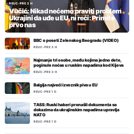
REUC
•
PRE 3 H
Vučić: Nikad nećemo praviti problem
Ukrajini da uđe u EU, ni reći: Primite
prvo nas
BBC o poseti Zelenskog Beogradu (VIDEO)
REUC
•
PRE 3 H
Najmanje tri osobe, među kojima jedno dete,
poginule noćas u ruskim napadima kod Kijeva
REUC
•
PRE 3 H
Balgija najveći izvoznik piva u EU
REUC
•
PRE 1 D
TASS: Ruski hakeri pronašli dokumenta sa
dokazima da ukrajinskim napadima upravlja
NATO
REUC
•
PRE 1 D