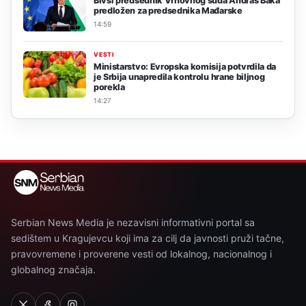
Bivši predsednik Vrhovnog suda Andraš Baka
predložen za predsednika Mađarske
14:59
VESTI
Ministarstvo: Evropska komisija potvrdila da
je Srbija unapredila kontrolu hrane biljnog
porekla
14:27
Serbian News Media je nezavisni informativni portal sa
sedištem u Kragujevcu koji ima za cilj da javnosti pruži tačne,
pravovremene i proverene vesti od lokalnog, nacionalnog i
globalnog značaja.