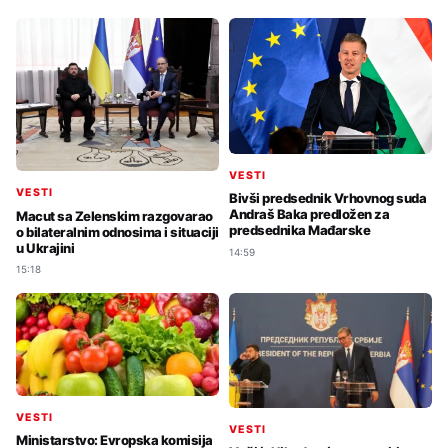
VESTI
VESTI
Bivši predsednik Vrhovnog suda
Andraš Baka predložen za
Macut sa Zelenskim razgovarao
predsednika Mađarske
o bilateralnim odnosima i situaciji
u Ukrajini
14:59
15:18
VESTI
VESTI
Ministarstvo: Evropska komisija