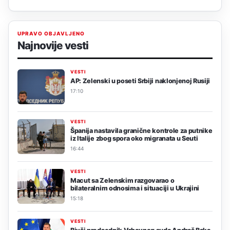
UPRAVO OBJAVLJENO
Najnovije vesti
VESTI
AP: Zelenski u poseti Srbiji naklonjenoj Rusiji
17:10
VESTI
Španija nastavila granične kontrole za putnike
iz Italije zbog spora oko migranata u Seuti
16:44
VESTI
Macut sa Zelenskim razgovarao o
bilateralnim odnosima i situaciji u Ukrajini
15:18
VESTI