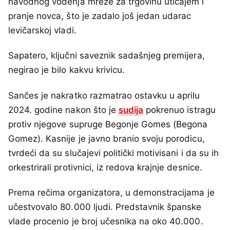
navodnog vođenja mreže za trgovinu uticajem i
pranje novca, što je zadalo još jedan udarac
levičarskoj vladi.
Sapatero, ključni saveznik sadašnjeg premijera,
negirao je bilo kakvu krivicu.
Sančes je nakratko razmatrao ostavku u aprilu
2024. godine nakon što je
sudija
pokrenuo istragu
protiv njegove supruge Begonje Gomes (Begona
Gomez). Kasnije je javno branio svoju porodicu,
tvrdeći da su slučajevi politički motivisani i da su ih
orkestrirali protivnici, iz redova krajnje desnice.
Prema rečima organizatora, u demonstracijama je
učestvovalo 80.000 ljudi. Predstavnik španske
vlade procenio je broj učesnika na oko 40.000.