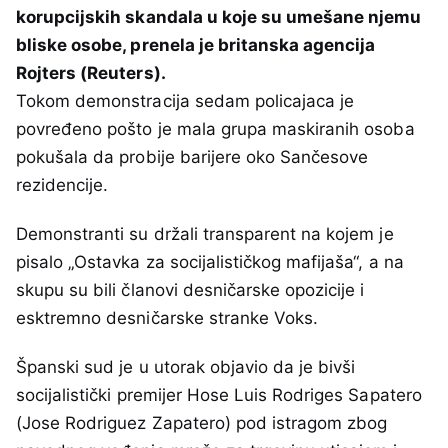
korupcijskih skandala u koje su umešane njemu
bliske osobe, prenela je britanska agencija
Rojters (Reuters).
Tokom demonstracija sedam policajaca je
povređeno pošto je mala grupa maskiranih osoba
pokušala da probije barijere oko Sančesove
rezidencije.
Demonstranti su držali transparent na kojem je
pisalo „Ostavka za socijalističkog mafijaša“, a na
skupu su bili članovi desničarske opozicije i
esktremno desničarske stranke Voks.
Španski sud je u utorak objavio da je bivši
socijalistički premijer Hose Luis Rodriges Sapatero
(Jose Rodriguez Zapatero) pod istragom zbog