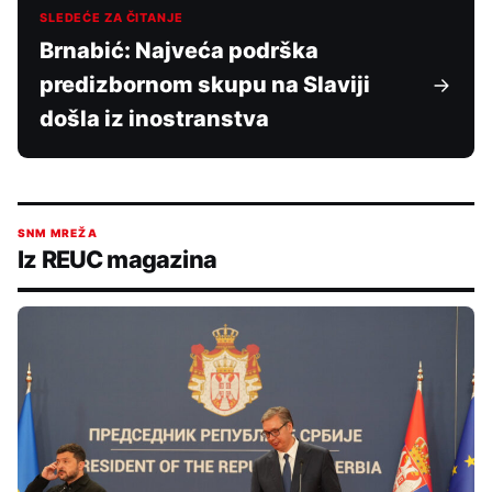
SLEDEĆE ZA ČITANJE
Brnabić: Najveća podrška
predizbornom skupu na Slaviji
došla iz inostranstva
SNM MREŽA
Iz REUC magazina