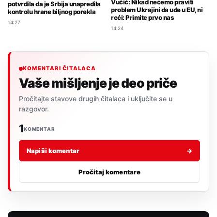
Vučić: Nikad nećemo praviti
potvrdila da je Srbija unapredila
problem Ukrajini da uđe u EU, ni
kontrolu hrane biljnog porekla
reći: Primite prvo nas
14:27
14:24
KOMENTARI ČITALACA
Vaše mišljenje je deo priče
Pročitajte stavove drugih čitalaca i uključite se u
razgovor.
1
KOMENTAR
Napiši komentar
→
Pročitaj komentare