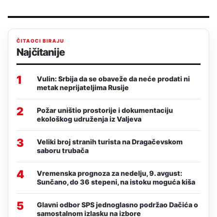
ČITAOCI BIRAJU
Najčitanije
1
Vulin: Srbija da se obaveže da neće prodati ni
metak neprijateljima Rusije
2
Požar uništio prostorije i dokumentaciju
ekološkog udruženja iz Valjeva
3
Veliki broj stranih turista na Dragačevskom
saboru trubača
4
Vremenska prognoza za nedelju, 9. avgust:
Sunčano, do 36 stepeni, na istoku moguća kiša
5
Glavni odbor SPS jednoglasno podržao Dačića o
samostalnom izlasku na izbore