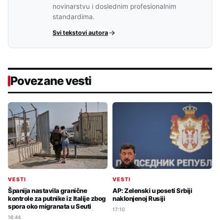
novinarstvu i doslednim profesionalnim
standardima.
Svi tekstovi autora
Povezane vesti
VESTI
VESTI
Španija nastavila granične
AP: Zelenski u poseti Srbiji
kontrole za putnike iz Italije zbog
naklonjenoj Rusiji
spora oko migranata u Seuti
17:10
16:44