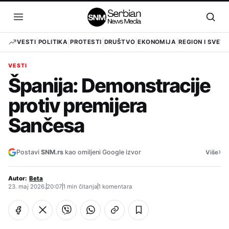
Pređi
na
Otvori
Otvo
sadržaj
meni
pret
VESTI
POLITIKA
PROTESTI
DRUŠTVO
EKONOMIJA
REGION I SVET
VESTI
Španija: Demonstracije
protiv premijera
Sančesa
›
Postavi
SNM.rs
kao omiljeni Google izvor
Više
Autor:
Beta
23. maj 2026.
20:07
1 min čitanja
1 komentara