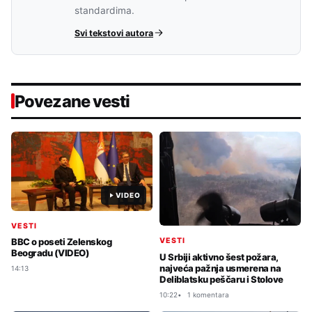
standardima.
Svi tekstovi autora
Povezane vesti
VIDEO
VESTI
VESTI
BBC o poseti Zelenskog
Beogradu (VIDEO)
U Srbiji aktivno šest požara,
najveća pažnja usmerena na
14:13
Deliblatsku peščaru i Stolove
10:22
1 komentara