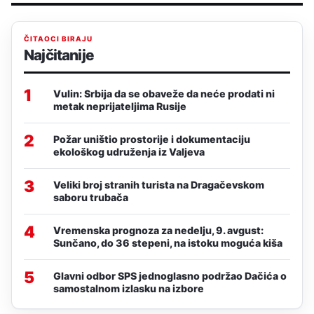
ČITAOCI BIRAJU
Najčitanije
1
Vulin: Srbija da se obaveže da neće prodati ni
metak neprijateljima Rusije
2
Požar uništio prostorije i dokumentaciju
ekološkog udruženja iz Valjeva
3
Veliki broj stranih turista na Dragačevskom
saboru trubača
4
Vremenska prognoza za nedelju, 9. avgust:
Sunčano, do 36 stepeni, na istoku moguća kiša
5
Glavni odbor SPS jednoglasno podržao Dačića o
samostalnom izlasku na izbore