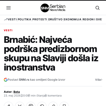
Pređi
na
Otvori
Otvo
sadržaj
meni
pret
VESTI
POLITIKA
PROTESTI
DRUŠTVO
EKONOMIJA
REGION I SVET
VESTI
Brnabić: Najveća
podrška predizbornom
skupu na Slaviji došla iz
inostranstva
›
Postavi
SNM.rs
kao omiljeni Google izvor
Više
Autor:
Beta
23. maj 2026.
20:09
1 min čitanja
6 komentara