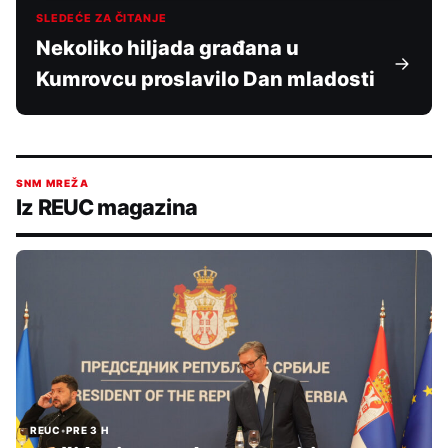
SLEDEĆE ZA ČITANJE
Nekoliko hiljada građana u
Kumrovcu proslavilo Dan mladosti
SNM MREŽA
Iz REUC magazina
REUC
•
PRE 3 H