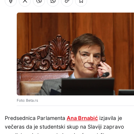
Foto: Beta.rs
Predsednica Parlamenta
Ana Brnabić
izjavila je
večeras da je studentski skup na Slaviji zapravo