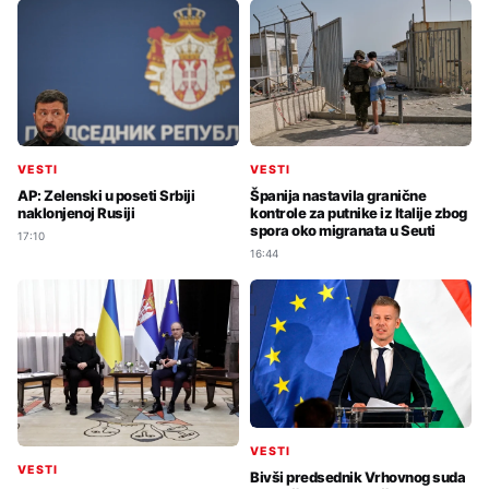
VESTI
VESTI
AP: Zelenski u poseti Srbiji
Španija nastavila granične
naklonjenoj Rusiji
kontrole za putnike iz Italije zbog
spora oko migranata u Seuti
17:10
16:44
VESTI
VESTI
Bivši predsednik Vrhovnog suda