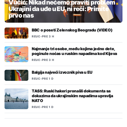
Vučić: Nikad nećemo praviti problem
Ukrajini da uđe u EU, ni reći: Primite
prvo nas
BBC o poseti Zelenskog Beogradu (VIDEO)
REUC
•
PRE 3 H
Najmanje tri osobe, među kojima jedno dete,
poginule noćas u ruskim napadima kod Kijeva
REUC
•
PRE 3 H
Balgija najveći izvoznik piva u EU
REUC
•
PRE 1 D
TASS: Ruski hakeri pronašli dokumenta sa
dokazima da ukrajinskim napadima upravlja
NATO
REUC
•
PRE 1 D