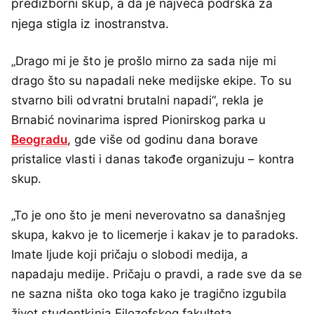
predizborni skup, a da je najveća podrška za
njega stigla iz inostranstva.
„Drago mi je što je prošlo mirno za sada nije mi
drago što su napadali neke medijske ekipe. To su
stvarno bili odvratni brutalni napadi“, rekla je
Brnabić novinarima ispred Pionirskog parka u
Beogradu
, gde više od godinu dana borave
pristalice vlasti i danas takođe organizuju – kontra
skup.
„To je ono što je meni neverovatno sa današnjeg
skupa, kakvo je to licemerje i kakav je to paradoks.
Imate ljude koji pričaju o slobodi medija, a
napadaju medije. Pričaju o pravdi, a rade sve da se
ne sazna ništa oko toga kako je tragično izgubila
život studentkinja Filozofskog fakulteta