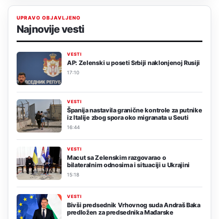
UPRAVO OBJAVLJENO
Najnovije vesti
VESTI
AP: Zelenski u poseti Srbiji naklonjenoj Rusiji
17:10
VESTI
Španija nastavila granične kontrole za putnike
iz Italije zbog spora oko migranata u Seuti
16:44
VESTI
Macut sa Zelenskim razgovarao o
bilateralnim odnosima i situaciji u Ukrajini
15:18
VESTI
Bivši predsednik Vrhovnog suda Andraš Baka
predložen za predsednika Mađarske