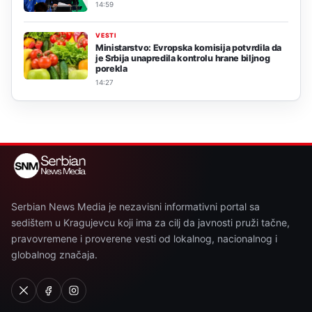
14:59
VESTI
Ministarstvo: Evropska komisija potvrdila da
je Srbija unapredila kontrolu hrane biljnog
porekla
14:27
Serbian News Media je nezavisni informativni portal sa
sedištem u Kragujevcu koji ima za cilj da javnosti pruži tačne,
pravovremene i proverene vesti od lokalnog, nacionalnog i
globalnog značaja.