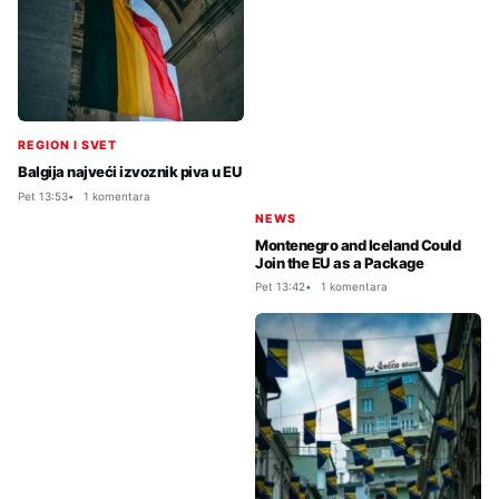
REGION I SVET
Balgija najveći izvoznik piva u EU
Pet 13:53
1 komentara
NEWS
Montenegro and Iceland Could
Join the EU as a Package
Pet 13:42
1 komentara