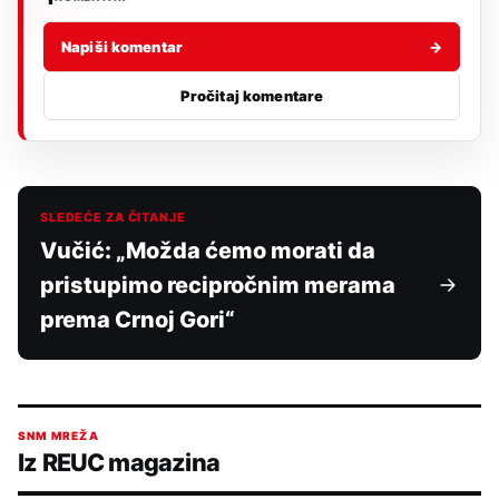
Napiši komentar
→
Pročitaj komentare
SLEDEĆE ZA ČITANJE
Vučić: „Možda ćemo morati da
pristupimo recipročnim merama
prema Crnoj Gori“
SNM MREŽA
Iz REUC magazina