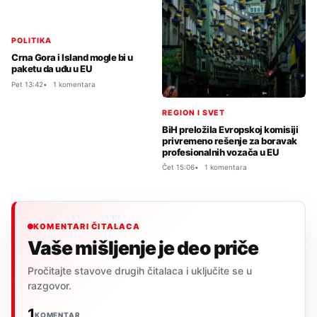
POLITIKA
Crna Gora i Island mogle bi u
paketu da uđu u EU
Pet 13:42
1 komentara
REGION I SVET
BiH preložila Evropskoj komisiji
privremeno rešenje za boravak
profesionalnih vozača u EU
Čet 15:06
1 komentara
KOMENTARI ČITALACA
Vaše mišljenje je deo priče
Pročitajte stavove drugih čitalaca i uključite se u
razgovor.
1
KOMENTAR