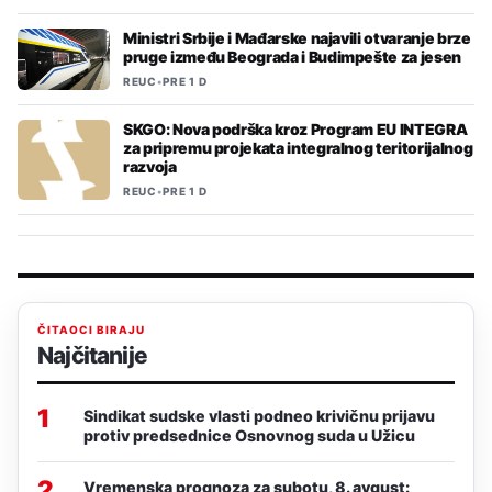
Ministri Srbije i Mađarske najavili otvaranje brze
pruge između Beograda i Budimpešte za jesen
REUC
•
PRE 1 D
SKGO: Nova podrška kroz Program EU INTEGRA
za pripremu projekata integralnog teritorijalnog
razvoja
REUC
•
PRE 1 D
ČITAOCI BIRAJU
Najčitanije
1
Sindikat sudske vlasti podneo krivičnu prijavu
protiv predsednice Osnovnog suda u Užicu
2
Vremenska prognoza za subotu, 8. avgust: