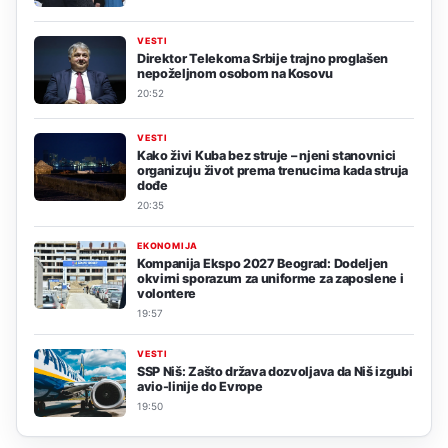
VESTI
Direktor Telekoma Srbije trajno proglašen
nepoželjnom osobom na Kosovu
20:52
VESTI
Kako živi Kuba bez struje – njeni stanovnici
organizuju život prema trenucima kada struja
dođe
20:35
EKONOMIJA
Kompanija Ekspo 2027 Beograd: Dodeljen
okvirni sporazum za uniforme za zaposlene i
volontere
19:57
VESTI
SSP Niš: Zašto država dozvoljava da Niš izgubi
avio-linije do Evrope
19:50