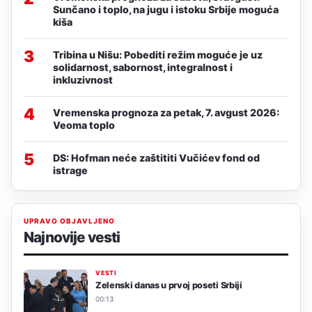
Sunčano i toplo, na jugu i istoku Srbije moguća
kiša
3
Tribina u Nišu: Pobediti režim moguće je uz
solidarnost, sabornost, integralnost i
inkluzivnost
4
Vremenska prognoza za petak, 7. avgust 2026:
Veoma toplo
5
DS: Hofman neće zaštititi Vučićev fond od
istrage
UPRAVO OBJAVLJENO
Najnovije vesti
VESTI
Zelenski danas u prvoj poseti Srbiji
00:13