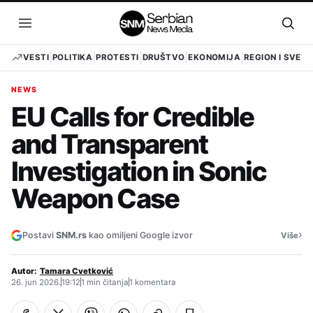
Pređi
na
Otvori
Otvo
sadržaj
meni
pret
VESTI
POLITIKA
PROTESTI
DRUŠTVO
EKONOMIJA
REGION I SVET
NEWS
EU Calls for Credible
and Transparent
Investigation in Sonic
Weapon Case
›
Postavi
SNM.rs
kao omiljeni Google izvor
Više
Autor:
Tamara Cvetković
26. jun 2026.
19:12
1 min čitanja
1 komentara