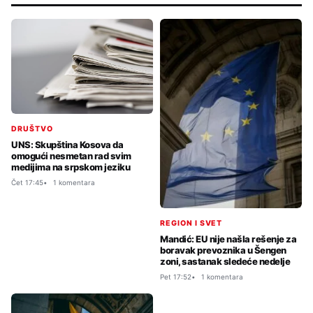
DRUŠTVO
UNS: Skupština Kosova da
omogući nesmetan rad svim
medijima na srpskom jeziku
Čet 17:45
1 komentara
REGION I SVET
Mandić: EU nije našla rešenje za
boravak prevoznika u Šengen
zoni, sastanak sledeće nedelje
Pet 17:52
1 komentara