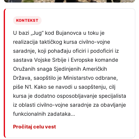
KONTEKST
U bazi „Jug“ kod Bujanovca u toku je
realizacija taktičkog kursa civilno-vojne
saradnje, koji pohađaju oficiri i podoficiri iz
sastava Vojske Srbije i Evropske komande
Oružanih snaga Sjedinjenih Američkih
Država, saopštilo je Ministarstvo odbrane,
piše N1. Kako se navodi u saopštenju, cilj
kursa je dodatno osposobljavanje specijalista
iz oblasti civilno-vojne saradnje za obavljanje
funkcionalnih zadataka…
Pročitaj celu vest