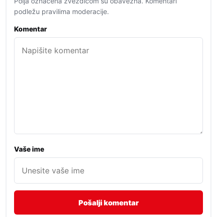
Polja označena zvezdicom su obavezna. Komentari
podležu pravilima moderacije.
Komentar
Vaše ime