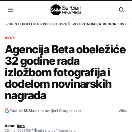
Pređi
na
Otvori
Otvo
sadržaj
meni
pret
VESTI
POLITIKA
PROTESTI
DRUŠTVO
EKONOMIJA
REGION I SVET
VESTI
Agencija Beta obeležiće
32 godine rada
izložbom fotografija i
dodelom novinarskih
nagrada
›
Postavi
SNM.rs
kao omiljeni Google izvor
Više
Autor:
Beta
25. maj 2026.
00:14
1 min čitanja
1 komentara