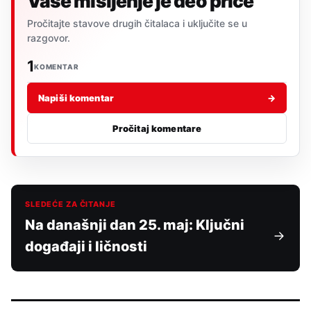
Vaše mišljenje je deo priče
Pročitajte stavove drugih čitalaca i uključite se u
razgovor.
1
KOMENTAR
Napiši komentar
→
Pročitaj komentare
SLEDEĆE ZA ČITANJE
Na današnji dan 25. maj: Ključni
događaji i ličnosti