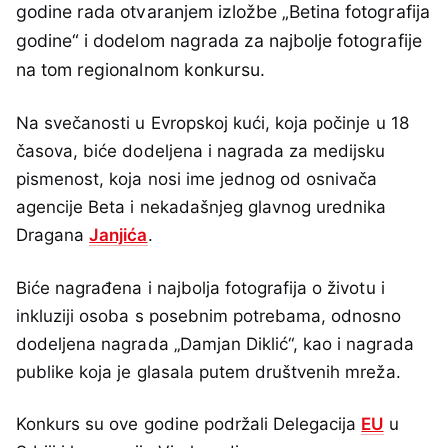
godine rada otvaranjem izložbe „Betina fotografija
godine“ i dodelom nagrada za najbolje fotografije
na tom regionalnom konkursu.
Na svečanosti u Evropskoj kući, koja počinje u 18
časova, biće dodeljena i nagrada za medijsku
pismenost, koja nosi ime jednog od osnivača
agencije Beta i nekadašnjeg glavnog urednika
Dragana
Janjića
.
Biće nagrađena i najbolja fotografija o životu i
inkluziji osoba s posebnim potrebama, odnosno
dodeljena nagrada „Damjan Diklić“, kao i nagrada
publike koja je glasala putem društvenih mreža.
Konkurs su ove godine podržali Delegacija
EU
u