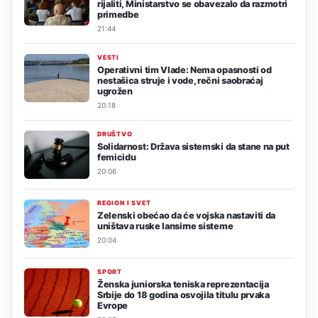
rijaliti, Ministarstvo se obavezalo da razmotri
primedbe
21:44
VESTI
Operativni tim Vlade: Nema opasnosti od
nestašica struje i vode, rečni saobraćaj
ugrožen
20:18
DRUŠTVO
Solidarnost: Država sistemski da stane na put
femicidu
20:06
REGION I SVET
Zelenski obećao da će vojska nastaviti da
uništava ruske lansirne sisteme
20:04
SPORT
Ženska juniorska teniska reprezentacija
Srbije do 18 godina osvojila titulu prvaka
Evrope