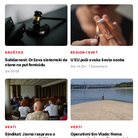
DRUŠTVO
REGION I SVET
Solidarnost: Država sistemski da
U EU puši svaka šesta osoba
stane na put femicidu
Sre 14:25
1 komentara
Sre 20:06
VESTI
VESTI
Sindikat: Javna rasprava o
Operativni tim Vlade: Nema