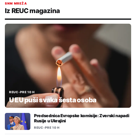
SNM MREŽA
Iz REUC magazina
REUC
•
PRE 10 H
U EU puši svaka šesta osoba
Predsednica Evropske komisije: Zverski napadi
Rusije u Ukrajini
REUC
•
PRE 10 H