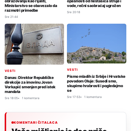
obrazovanju kao rijaliti,
opasnosti od nestašica struje i
Ministarstvo se obavezalo da
vode, rečni saobraćaj ugrožen
razmotri primedbe
Sre 20:18
Sre 21:44
VESTI
VESTI
Pismo mladih iz Srbije i Hrvatske
Danas: Direktor Republičke
povodom Oluje: Susedi smo,
direkcije za imovinu Jovan
skupimo hrabrosti i pogledajmo
Vorkapić smenjen pred istek
se
mandata
Sre 17:53
1 komentara
Sre 18:05
1 komentara
KOMENTARI ČITALACA