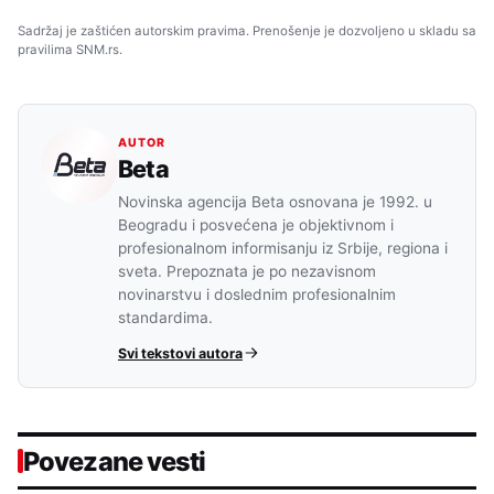
Sadržaj je zaštićen autorskim pravima. Prenošenje je dozvoljeno u skladu sa
pravilima SNM.rs.
AUTOR
Beta
Novinska agencija Beta osnovana je 1992. u
Beogradu i posvećena je objektivnom i
profesionalnom informisanju iz Srbije, regiona i
sveta. Prepoznata je po nezavisnom
novinarstvu i doslednim profesionalnim
standardima.
Svi tekstovi autora
Povezane vesti