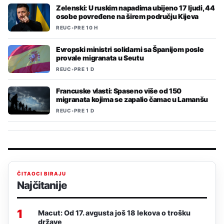
Zelenski: U ruskim napadima ubijeno 17 ljudi, 44
osobe povređene na širem području Kijeva
REUC
•
PRE 10 H
Evropski ministri solidarni sa Španijom posle
provale migranata u Seutu
REUC
•
PRE 1 D
Francuske vlasti: Spaseno više od 150
migranata kojima se zapalio čamac u Lamanšu
REUC
•
PRE 1 D
ČITAOCI BIRAJU
Najčitanije
1
Macut: Od 17. avgusta još 18 lekova o trošku
države