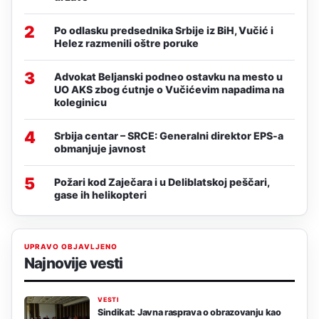
2
Po odlasku predsednika Srbije iz BiH, Vučić i
Helez razmenili oštre poruke
3
Advokat Beljanski podneo ostavku na mesto u
UO AKS zbog ćutnje o Vučićevim napadima na
koleginicu
4
Srbija centar – SRCE: Generalni direktor EPS-a
obmanjuje javnost
5
Požari kod Zaječara i u Deliblatskoj peščari,
gase ih helikopteri
UPRAVO OBJAVLJENO
Najnovije vesti
VESTI
Sindikat: Javna rasprava o obrazovanju kao