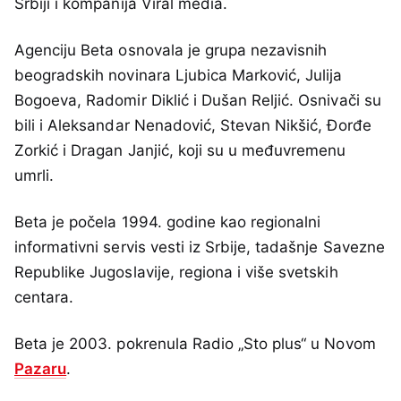
Srbiji i kompanija Viral media.
Agenciju Beta osnovala je grupa nezavisnih
beogradskih novinara Ljubica Marković, Julija
Bogoeva, Radomir Diklić i Dušan Reljić. Osnivači su
bili i Aleksandar Nenadović, Stevan Nikšić, Đorđe
Zorkić i Dragan Janjić, koji su u međuvremenu
umrli.
Beta je počela 1994. godine kao regionalni
informativni servis vesti iz Srbije, tadašnje Savezne
Republike Jugoslavije, regiona i više svetskih
centara.
Beta je 2003. pokrenula Radio „Sto plus“ u Novom
Pazaru
.