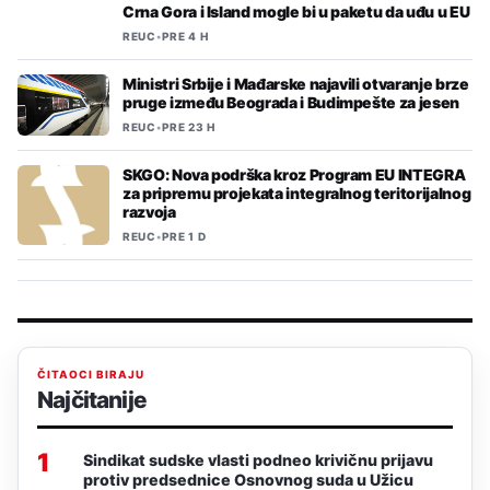
Crna Gora i Island mogle bi u paketu da uđu u EU
REUC
•
PRE 4 H
Ministri Srbije i Mađarske najavili otvaranje brze
pruge između Beograda i Budimpešte za jesen
REUC
•
PRE 23 H
SKGO: Nova podrška kroz Program EU INTEGRA
za pripremu projekata integralnog teritorijalnog
razvoja
REUC
•
PRE 1 D
ČITAOCI BIRAJU
Najčitanije
1
Sindikat sudske vlasti podneo krivičnu prijavu
protiv predsednice Osnovnog suda u Užicu