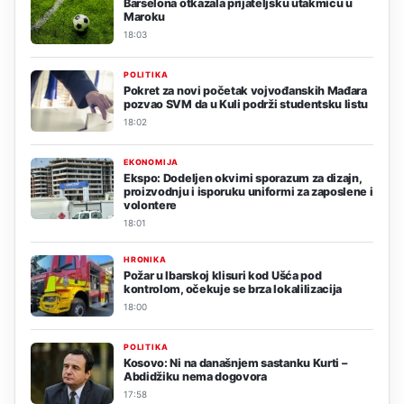
Barselona otkazala prijateljsku utakmicu u
Maroku
18:03
POLITIKA
Pokret za novi početak vojvođanskih Mađara
pozvao SVM da u Kuli podrži studentsku listu
18:02
EKONOMIJA
Ekspo: Dodeljen okvirni sporazum za dizajn,
proizvodnju i isporuku uniformi za zaposlene i
volontere
18:01
HRONIKA
Požar u Ibarskoj klisuri kod Ušća pod
kontrolom, očekuje se brza lokalilizacija
18:00
POLITIKA
Kosovo: Ni na današnjem sastanku Kurti –
Abdidžiku nema dogovora
17:58