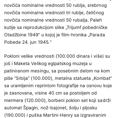
novčića nominalne vrednosti 50 rublja, srebrnog
novčića nominalne vrednosti tri rublje, čeličnog
novčića nominalne vrednosti 50 rubalja, Paleh
kutije sa reprodukcijom slike „Trijumf pobedničke
Otadžbine 1949“ u kojoj je film-hronika „Parada
Pobede 24. jun 1945.“
Pokloni velike vrednosti (100.000 dinara i više) su
još i Maketa Velikog egipatskog muzeja u
patiniranom mesingu, sa posebnim delom na kom
piše “Srbija” (100.000), metalna statueta „Kombat“
sa uramljenim reprintom fotografije na osnovu koje
je zasnovana, visine 40 cm sa postoljem od
mermera (120.000), borbeni poklon set koji sadrži
automat Špagin, nož-bajonet, šolju i pljosku
(190.000) i puška Martini-Henry sa izgraviranim