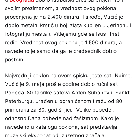
svojim prezimenom, a vrednost ovog poklona
procenjena je na 2.400 dinara. Takođe, Vučić je
dobio metalni krstić u boji zlata kupljen u Jerihonu i
fotografiju mesta u Vitlejemu gde se Isus Hrist
rodio. Vrednost ovog poklona je 1.500 dinara, a
navedeno je samo da ga je predsednik dobio
poštom.
Najvredniji poklon na ovom spisku jeste sat. Naime,
Vučić je 9. maja prošle godine dobio ručni sat
Pobeda-80 fabrike satova Anton Suhanov u Sankt
Peterburgu, urađen u ograničenom tiražu od 80
primeraka za 80. godišnjicu “Velike pobede”,
odnosno Dana pobede nad fašizmom. Kako je
navedeno u katalogu poklona, sat predstavlja
muzejski eksponat od izuzetnog značaja.