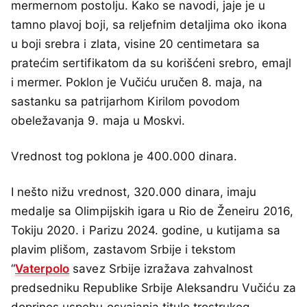
mermernom postolju. Kako se navodi, jaje je u
tamno plavoj boji, sa reljefnim detaljima oko ikona
u boji srebra i zlata, visine 20 centimetara sa
pratećim sertifikatom da su korišćeni srebro, emajl
i mermer. Poklon je Vučiću uručen 8. maja, na
sastanku sa patrijarhom Kirilom povodom
obeležavanja 9. maja u Moskvi.
Vrednost tog poklona je 400.000 dinara.
I nešto nižu vrednost, 320.000 dinara, imaju
medalje sa Olimpijskih igara u Rio de Ženeiru 2016,
Tokiju 2020. i Parizu 2024. godine, u kutijama sa
plavim plišom, zastavom Srbije i tekstom
“
Vaterpolo
savez Srbije izražava zahvalnost
predsedniku Republike Srbije Aleksandru Vučiću za