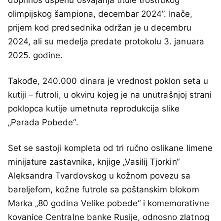
doprinos uspehu osvajanja titule trostrukog
olimpijskog šampiona, decembar 2024”. Inače,
prijem kod predsednika održan je u decembru
2024, ali su medelja predate protokolu 3. januara
2025. godine.
Takođe, 240.000 dinara je vrednost poklon seta u
kutiji – futroli, u okviru kojeg je na unutrašnjoj strani
poklopca kutije umetnuta reprodukcija slike
„Parada Pobede“.
Set se sastoji kompleta od tri ručno oslikane limene
minijature zastavnika, knjige „Vasilij Tjorkin“
Aleksandra Tvardovskog u kožnom povezu sa
bareljefom, kožne futrole sa poštanskim blokom
Marka „80 godina Velike pobede“ i komemorativne
kovanice Centralne banke Rusije, odnosno zlatnog