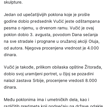
skulpture.
Jedan od upečatljivijih poklona koje je prošle
godine dobio predsednik Vučić jeste odštampana
pesma o njemu, u drvenom ramu. Vučić je ovaj
poklon dobio 3. avgusta, povodom Dana sećanja
na sve stradale i prognane u oružanoj akciji Oluja,
od autora. Njegova procenjena vrednost je 4.000
dinara.
Vučić je takođe, prilikom obilaska opštine Žitorađa,
dobio svoj uramljeni portret, u čijoj se pozadini
nalazi zastava Srbije, procenjene vredosti 8.000
dinara.
Među poklonima ima i umetničkih dela, kao i
različitih predmeta koji podsećaju na države odakle