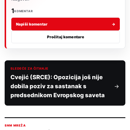
1
KOMENTAR
Napiši komentar
→
Pročitaj komentare
SLEDEĆE ZA ČITANJE
Cvejić (SRCE): Opozicija još nije
dobila poziv za sastanak s
predsednikom Evropskog saveta
SNM MREŽA