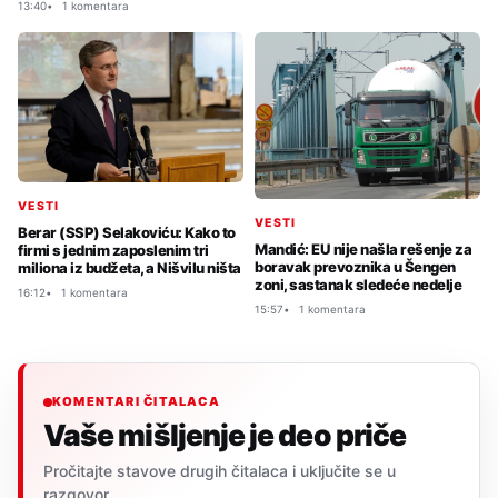
13:40
1 komentara
VESTI
VESTI
Berar (SSP) Selakoviću: Kako to
Mandić: EU nije našla rešenje za
firmi s jednim zaposlenim tri
boravak prevoznika u Šengen
miliona iz budžeta, a Nišvilu ništa
zoni, sastanak sledeće nedelje
16:12
1 komentara
15:57
1 komentara
KOMENTARI ČITALACA
Vaše mišljenje je deo priče
Pročitajte stavove drugih čitalaca i uključite se u
razgovor.