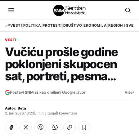
Pređi
na
Otvori
Otvo
sadržaj
meni
pret
VESTI
POLITIKA
PROTESTI
DRUŠTVO
EKONOMIJA
REGION I SVET
VESTI
Vučiću prošle godine
poklonjeni skupocen
sat, portreti, pesma…
›
Postavi
SNM.rs
kao omiljeni Google izvor
Više
Autor:
Beta
2. jun 2026.
16:23
5 min čitanja
1 komentara