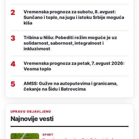
2
Vremenska prognoza za subotu, 8. avgust:
Sunčano i toplo, na jugu i istoku Srbije moguća
kiša
3
Tribina u Nišu: Pobediti režim moguće je uz
solidarnost, sabornost, integralnost i
inkluzivnost
4
Vremenska prognoza za petak, 7. avgust 2026:
Veoma toplo
5
AMSS: Gužve na autoputevima i granicama,
čekanje na Šidu i Batrovcima
UPRAVO OBJAVLJENO
Najnovije vesti
SPORT