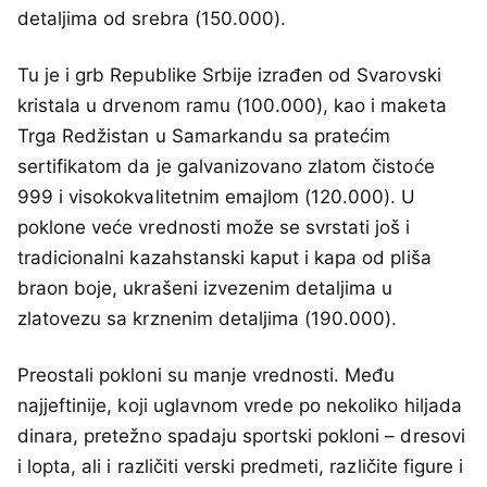
detaljima od srebra (150.000).
Tu je i grb Republike Srbije izrađen od Svarovski
kristala u drvenom ramu (100.000), kao i maketa
Trga Redžistan u Samarkandu sa pratećim
sertifikatom da je galvanizovano zlatom čistoće
999 i visokokvalitetnim emajlom (120.000). U
poklone veće vrednosti može se svrstati još i
tradicionalni kazahstanski kaput i kapa od pliša
braon boje, ukrašeni izvezenim detaljima u
zlatovezu sa krznenim detaljima (190.000).
Preostali pokloni su manje vrednosti. Među
najjeftinije, koji uglavnom vrede po nekoliko hiljada
dinara, pretežno spadaju sportski pokloni – dresovi
i lopta, ali i različiti verski predmeti, različite figure i