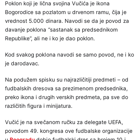
Poklon koji je lična svojina Vučića je ikona
Bogorodice sa pozlatom u drvenom ramu, čija je
vrednost 5.000 dinara. Navodi se da je povod za
davanje poklona “sastanak sa predsednikom
Republike”, ali ne i ko je dao poklon.
Kod svakog poklona navodi se samo povod, ne i ko
je darodavac.
Na podužem spisku su najrazličitiji predmeti – od
fudbalskih dresova sa prezimenom predsednika,
preko ikona i drugih verskih predmeta, pa sve do
različitih figura i minijatura.
Vučić je na svečanom ručku za delegate UEFA,
povodom 49. kongresa ove fudbalske organizacije
u
Beogradu
dobio fudbalski dres sa brojem 10 i