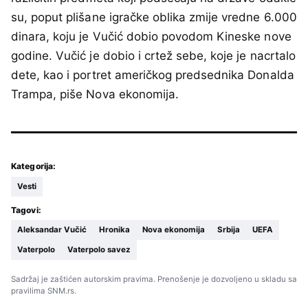
su, poput plišane igračke oblika zmije vredne 6.000
dinara, koju je Vučić dobio povodom Kineske nove
godine. Vučić je dobio i crtež sebe, koje je nacrtalo
dete, kao i portret američkog predsednika Donalda
Trampa, piše Nova ekonomija.
Kategorija:
Vesti
Tagovi:
Aleksandar Vučić
Hronika
Nova ekonomija
Srbija
UEFA
Vaterpolo
Vaterpolo savez
Sadržaj je zaštićen autorskim pravima. Prenošenje je dozvoljeno u skladu sa
pravilima SNM.rs.