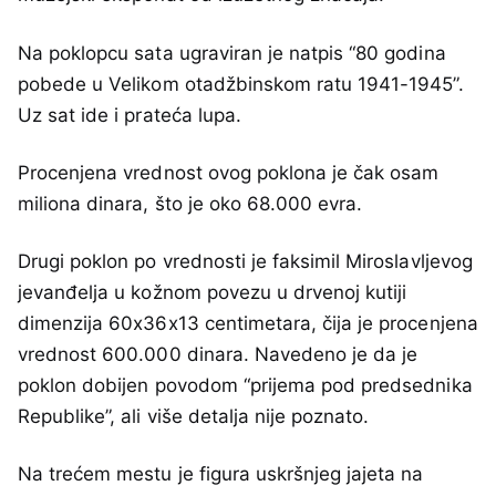
Na poklopcu sata ugraviran je natpis “80 godina
pobede u Velikom otadžbinskom ratu 1941-1945”.
Uz sat ide i prateća lupa.
Procenjena vrednost ovog poklona je čak osam
miliona dinara, što je oko 68.000 evra.
Drugi poklon po vrednosti je faksimil Miroslavljevog
jevanđelja u kožnom povezu u drvenoj kutiji
dimenzija 60x36x13 centimetara, čija je procenjena
vrednost 600.000 dinara. Navedeno je da je
poklon dobijen povodom “prijema pod predsednika
Republike”, ali više detalja nije poznato.
Na trećem mestu je figura uskršnjeg jajeta na