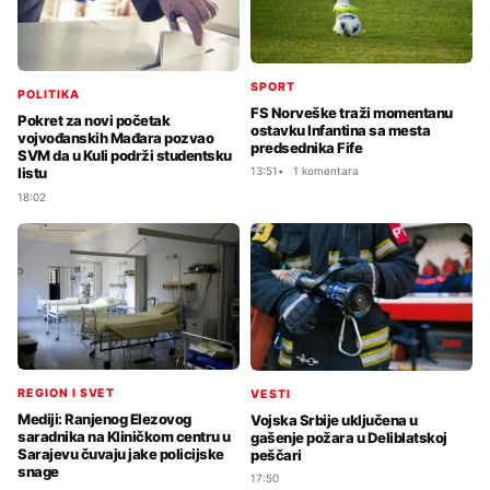
SPORT
POLITIKA
FS Norveške traži momentanu
Pokret za novi početak
ostavku Infantina sa mesta
vojvođanskih Mađara pozvao
predsednika Fife
SVM da u Kuli podrži studentsku
listu
13:51
1 komentara
18:02
REGION I SVET
VESTI
Mediji: Ranjenog Elezovog
Vojska Srbije uključena u
saradnika na Kliničkom centru u
gašenje požara u Deliblatskoj
Sarajevu čuvaju jake policijske
peščari
snage
17:50