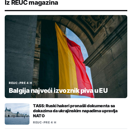
Iz REUC magazina
REUC
•
PRE 4 H
Balgija najveći izvoznik piva u EU
TASS: Ruski hakeri pronašli dokumenta sa
dokazima da ukrajinskim napadima upravlja
NATO
REUC
•
PRE 4 H