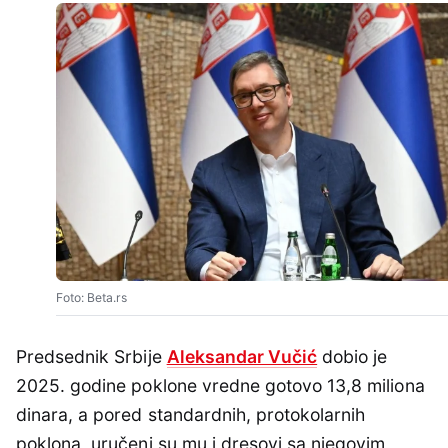
Foto: Beta.rs
Predsednik Srbije
Aleksandar Vučić
dobio je
2025. godine poklone vredne gotovo 13,8 miliona
dinara, a pored standardnih, protokolarnih
poklona, uručeni su mu i dresovi sa njegovim