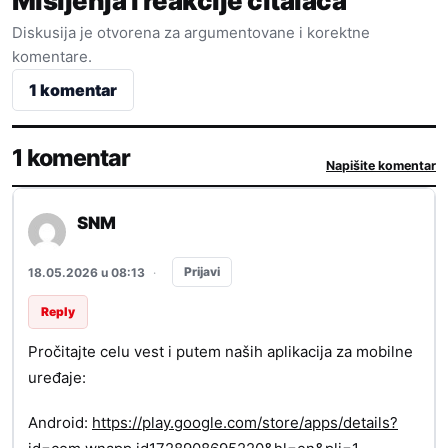
Mišljenja i reakcije čitalaca
Diskusija je otvorena za argumentovane i korektne
komentare.
1 komentar
1 komentar
Napišite komentar
SNM
Prijavi
18.05.2026 u 08:13
·
Reply
Pročitajte celu vest i putem naših aplikacija za mobilne
uređaje:
Android:
https://play.google.com/store/apps/details?