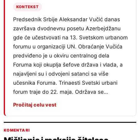
KONTEKST
Predsednik Srbije Aleksandar Vučić danas
završava dvodnevnu posetu Azerbejdžanu
gde će učestvovati na 13. Svetskom urbanom
forumu u organizaciji UN. Obraćanje Vučića
predviđeno je u okviru centralnog dela
Foruma koji okuplja šefove država i vlada, a
najavljeni su i odvojeni satanci sa više
učesnika Foruma. Trinaesti Svetski urbani
forum traje do 22. maja. Održava se…
Pročitaj celu vest
KOMENTARI