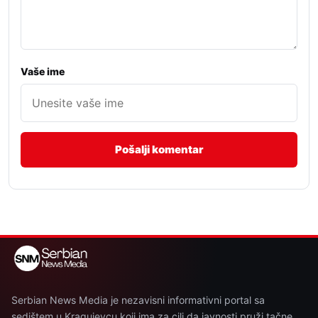
Vaše ime
Serbian News Media je nezavisni informativni portal sa
sedištem u Kragujevcu koji ima za cilj da javnosti pruži tačne,