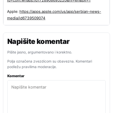
id=com.wnapp.id1728908695220&hl=en&pli=1
Apple:
https://apps.apple.com/us/app/serbian-news-
media/id6739509074
Napišite komentar
Pišite jasno, argumentovano i korektno.
Polja označena zvezdicom su obavezna. Komentari
podležu pravilima moderacije.
Komentar