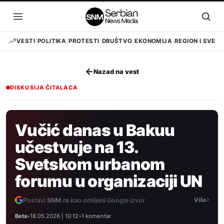
Pređi
na
Otvori
Otvo
sadržaj
meni
pret
VESTI
POLITIKA
PROTESTI
DRUŠTVO
EKONOMIJA
REGION I SVET
←
Nazad na vest
DISKUSIJA ČITALACA
Vučić danas u Bakuu
učestvuje na 13.
Svetskom urbanom
forumu u organizaciji UN
›
Postavi
SNM.rs
kao omiljeni Google izvor
Više
Beta
•
18.05.2026 | 10:12
•
1 komentar