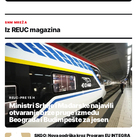
SNM MREŽA
Iz REUC magazina
REUC
•
PRE 15 H
Ministri Srbije i Mađarske najavili
otvaranje brze pruge između
Beograda i Budimpešte za jesen
SKGO: Nova podrška kroz Program EU INTEGRA