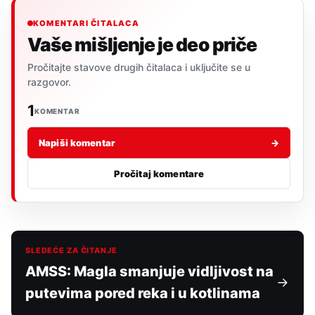
KOMENTARI ČITALACA
Vaše mišljenje je deo priče
Pročitajte stavove drugih čitalaca i uključite se u
razgovor.
1
KOMENTAR
Napiši komentar
→
Pročitaj komentare
SLEDEĆE ZA ČITANJE
AMSS: Magla smanjuje vidljivost na
putevima pored reka i u kotlinama