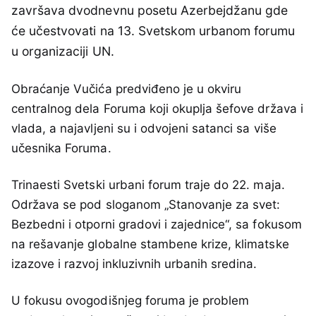
završava dvodnevnu posetu Azerbejdžanu gde
će učestvovati na 13. Svetskom urbanom forumu
u organizaciji UN.
Obraćanje Vučića predviđeno je u okviru
centralnog dela Foruma koji okuplja šefove država i
vlada, a najavljeni su i odvojeni satanci sa više
učesnika Foruma.
Trinaesti Svetski urbani forum traje do 22. maja.
Održava se pod sloganom „Stanovanje za svet:
Bezbedni i otporni gradovi i zajednice“, sa fokusom
na rešavanje globalne stambene krize, klimatske
izazove i razvoj inkluzivnih urbanih sredina.
U fokusu ovogodišnjeg foruma je problem