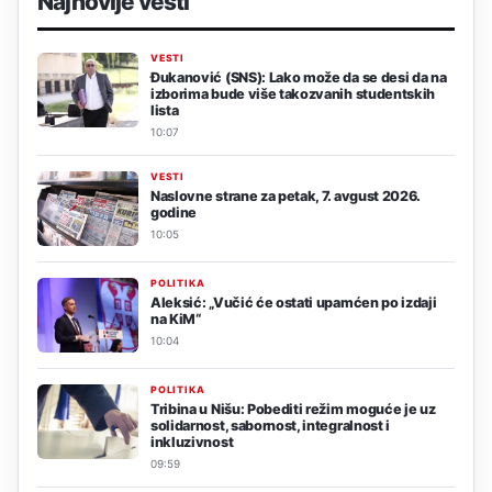
Najnovije vesti
VESTI
Đukanović (SNS): Lako može da se desi da na
izborima bude više takozvanih studentskih
lista
10:07
VESTI
Naslovne strane za petak, 7. avgust 2026.
godine
10:05
POLITIKA
Aleksić: „Vučić će ostati upamćen po izdaji
na KiM“
10:04
POLITIKA
Tribina u Nišu: Pobediti režim moguće je uz
solidarnost, sabornost, integralnost i
inkluzivnost
09:59