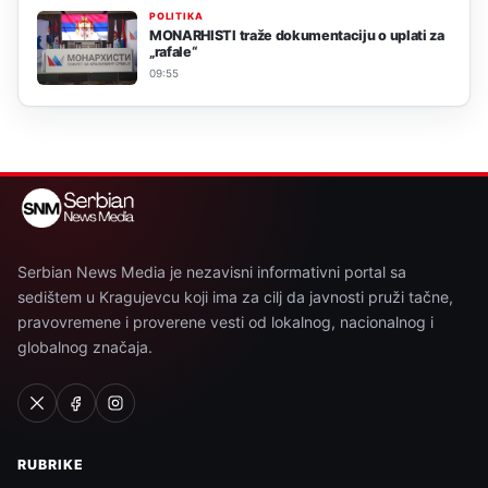
POLITIKA
MONARHISTI traže dokumentaciju o uplati za
„rafale“
09:55
Serbian News Media je nezavisni informativni portal sa
sedištem u Kragujevcu koji ima za cilj da javnosti pruži tačne,
pravovremene i proverene vesti od lokalnog, nacionalnog i
globalnog značaja.
RUBRIKE