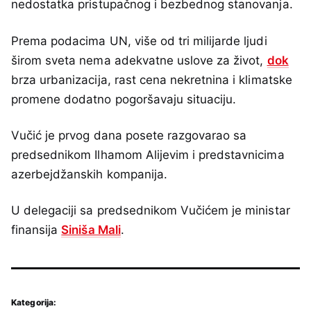
nedostatka pristupačnog i bezbednog stanovanja.
Prema podacima UN, više od tri milijarde ljudi
širom sveta nema adekvatne uslove za život,
dok
brza urbanizacija, rast cena nekretnina i klimatske
promene dodatno pogoršavaju situaciju.
Vučić je prvog dana posete razgovarao sa
predsednikom Ilhamom Alijevim i predstavnicima
azerbejdžanskih kompanija.
U delegaciji sa predsednikom Vučićem je ministar
finansija
Siniša Mali
.
Kategorija: