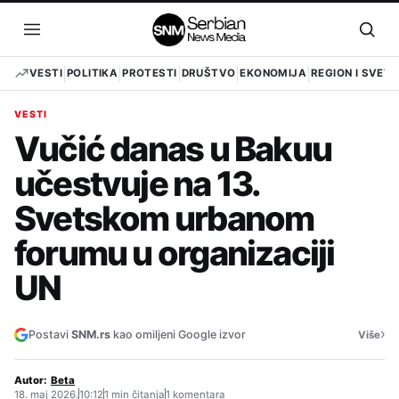
Pređi
na
Otvori
Otvo
sadržaj
meni
pret
VESTI
POLITIKA
PROTESTI
DRUŠTVO
EKONOMIJA
REGION I SVET
VESTI
Vučić danas u Bakuu
učestvuje na 13.
Svetskom urbanom
forumu u organizaciji
UN
›
Postavi
SNM.rs
kao omiljeni Google izvor
Više
Autor:
Beta
18. maj 2026.
10:12
1 min čitanja
1 komentara