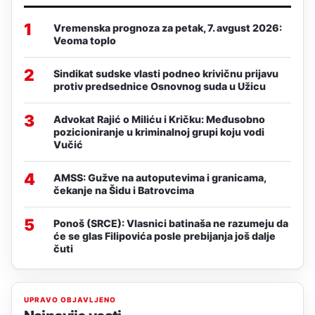
1
Vremenska prognoza za petak, 7. avgust 2026:
Veoma toplo
2
Sindikat sudske vlasti podneo krivičnu prijavu
protiv predsednice Osnovnog suda u Užicu
3
Advokat Rajić o Miliću i Kričku: Međusobno
pozicioniranje u kriminalnoj grupi koju vodi
Vučić
4
AMSS: Gužve na autoputevima i granicama,
čekanje na Šidu i Batrovcima
5
Ponoš (SRCE): Vlasnici batinaša ne razumeju da
će se glas Filipovića posle prebijanja još dalje
čuti
UPRAVO OBJAVLJENO