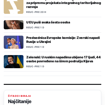
za pripremu projekata integralnog teritorijalnog
razvoja
REUC
•
PRE 20 H
U EU puši svaka šesta osoba
REUC
•
PRE 1 D
Predsednica Evropske komisije: Zverski napadi
Rusije u Ukrajini
REUC
•
PRE 1 D
Zelenski: U ruskim napadima ubijeno 17 ljudi, 44
osobe povređene na širem području Kijeva
REUC
•
PRE 1 D
ČITAOCI BIRAJU
Najčitanije