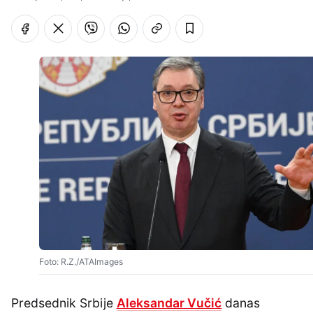
Foto: R.Z./ATAImages
Predsednik Srbije
Aleksandar Vučić
danas