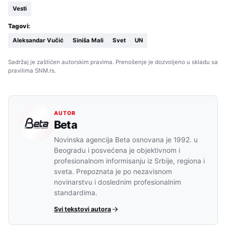
Vesti
Tagovi:
Aleksandar Vučić
Siniša Mali
Svet
UN
Sadržaj je zaštićen autorskim pravima. Prenošenje je dozvoljeno u skladu sa
pravilima SNM.rs.
AUTOR
Beta
Novinska agencija Beta osnovana je 1992. u
Beogradu i posvećena je objektivnom i
profesionalnom informisanju iz Srbije, regiona i
sveta. Prepoznata je po nezavisnom
novinarstvu i doslednim profesionalnim
standardima.
Svi tekstovi autora