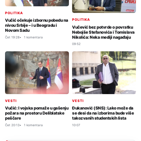
POLITIKA
POLITIKA
Vučić očekuje izbornu pobedu na
nivou Srbije – i u Beogradu i
Vučević bez potvrde o povratku
Novom Sadu
Nebojše Stefanovića i Tomislava
Nikolića: Neka mediji nagađaju
Čet 19:28
1 komentara
09:52
VESTI
VESTI
Vučić: I vojska pomaže u gašenju
Đukanović (SNS): Lako može da
požara na prostoru Deliblatske
se desi da na izborima bude više
peščare
takozvanih studentskih lista
Čet 20:13
1 komentara
10:07