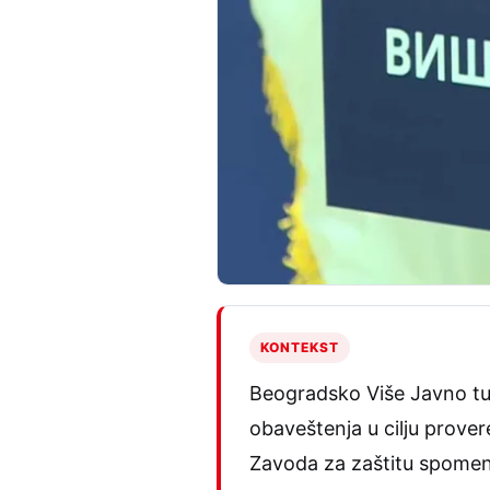
KONTEKST
Beogradsko Više Javno tuži
obaveštenja u cilju prover
Zavoda za zaštitu spomenik