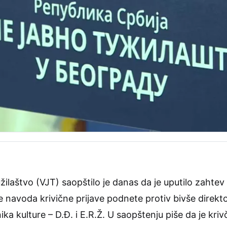
laštvo (VJT) saopštilo je danas da je uputilo zahtev po
e navoda krivične prijave podnete protiv bivše direkt
a kulture – D.Đ. i E.R.Ž. U saopštenju piše da je krivč