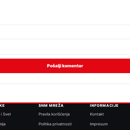
IKE
SNM MREŽA
INFORMACIJE
 i Svet
Pravila korišćenja
Kontakt
ija
Politika privatnosti
Impresum