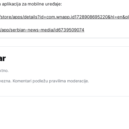
h aplikacija za mobilne uređaje:
om/store/apps/details?id=com.wnapp.id1728908695220&hl=en&pl
us/app/serbian-news-media/id6739509074
ar
ktno.
ezna. Komentari podležu pravilima moderacije.