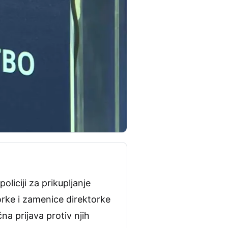
liciji za prikupljanje
orke i zamenice direktorke
na prijava protiv njih