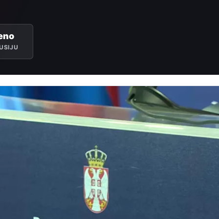
eno
USIJU