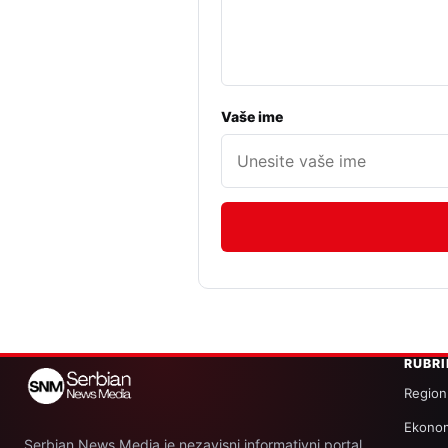
Vaše ime
RUBR
Region
Ekonom
Serbian News Media je nezavisni informativni portal