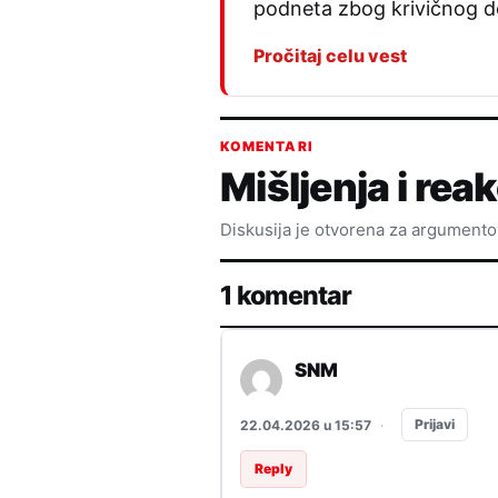
podneta zbog krivičnog d
Pročitaj celu vest
KOMENTARI
Mišljenja i reak
Diskusija je otvorena za argument
1 komentar
SNM
Prijavi
22.04.2026 u 15:57
·
Reply