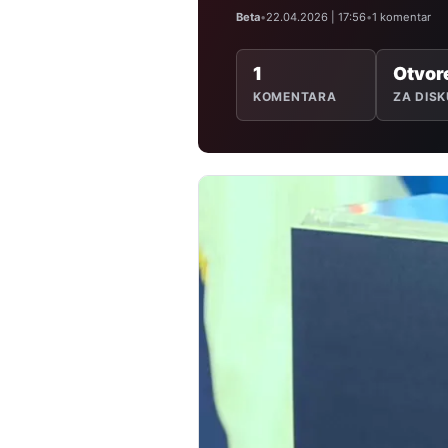
Beta
•
22.04.2026 | 17:56
•
1 komentar
1
Otvor
KOMENTARA
ZA DISK