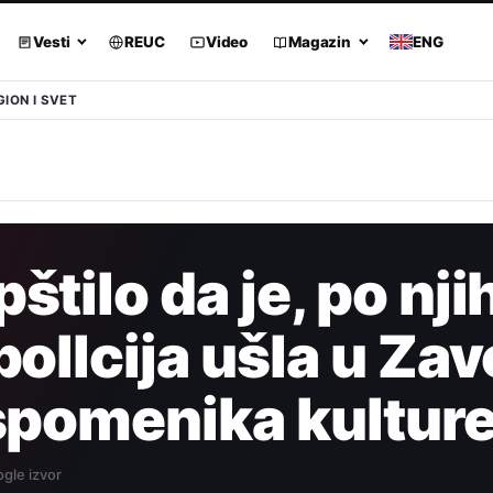
Vesti
REUC
Video
Magazin
ENG
GION I SVET
štilo da je, po nj
pollcija ušla u Za
 spomenika kultur
gle izvor