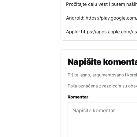
Pročitajte celu vest i putem naši
Android:
https://play.google.c
Apple:
https://apps.apple.com/
Napišite koment
Pišite jasno, argumentovano i kore
Polja označena zvezdicom su obav
Komentar