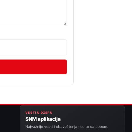
VESTI U DŽEPU
SNM aplikacija
Najvažnije vesti i obaveštenja nosite sa sobom.