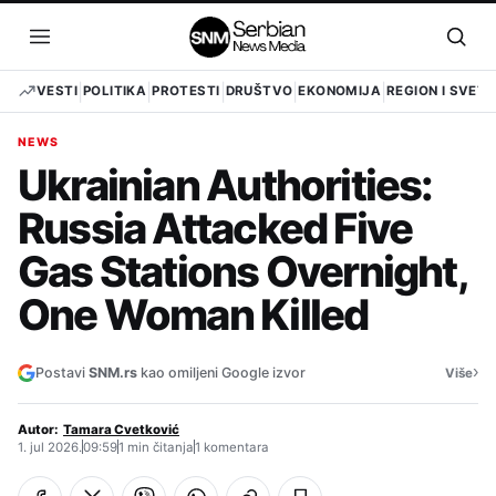
Pređi
na
Otvori
Otvo
sadržaj
meni
pret
VESTI
POLITIKA
PROTESTI
DRUŠTVO
EKONOMIJA
REGION I SVET
NEWS
Ukrainian Authorities:
Russia Attacked Five
Gas Stations Overnight,
One Woman Killed
›
Postavi
SNM.rs
kao omiljeni Google izvor
Više
Autor:
Tamara Cvetković
1. jul 2026.
09:59
1 min čitanja
1 komentara