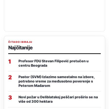
ČITAOCI BIRAJU
Najčitanije
1
Profesor FDU Stevan Filipović pretučen u
centru Beograda
2
Pastor (SVM):Izlazimo samostalno na izbore,
potrebno vreme za međusobno poverenje s
Peterom Mađarom
3
Novi požar u Deliblatskoj peščari proširio se na
više od 300 hektara