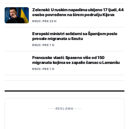
Zelenski: U ruskim napadima ubijeno 17 ljudi, 44
osobe povređene na širem području Kijeva
REUC
•
PRE 22 H
Evropski ministri solidarni sa Španijom posle
provale migranata u Seutu
REUC
•
PRE 1 D
Francuske vlasti: Spaseno više od 150
migranata kojima se zapalio čamac u Lamanšu
REUC
•
PRE 1 D
REKLAMA