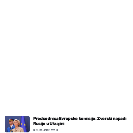
REUC
•
PRE 22 H
U EU puši svaka šesta osoba
Predsednica Evropske komisije: Zverski napadi
Rusije u Ukrajini
REUC
•
PRE 22 H