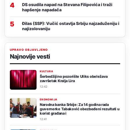
4
DS osudila napad na Stevana Filipovića i traži
hapšenje napadača
5
Đilas (SSP): Vučić ostavlja Srbiju najzaduženiju i
najizolovaniju
UPRAVO OBJAVLJENO
Najnovije vesti
KULTURA
Šerbedžijino pozorište Uliks obeležava
završetak Kralja Lira
12:42
EKONOMIJA
Narodna banka Srbije: Za 14 godina rada
guvernerke Tabaković obezbeđeni rezultati u
korist građana i
12:41