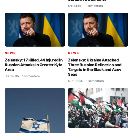
Sre 14:19
1 komentara
NEWS
NEWS
Zelensky: 17 Killed, 44 Injured in
Zelensky: Ukraine Attacked
Russian Attacks in Greater Kyiv
Three Russian Refineries and
Area
Targets in the Black and Azov
Seas
Sre 14:10
1 komentara
Sub 18:03
1 komentara