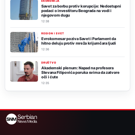
EKONOMIJA
Savet za borbu protiv korupcije: Nedostupni
podaci o investitoru Beograda na vodi i
njegovom dugu
12:38
REGION I SVET
Evrokomesar poziva Savet i Parlament da
hitno deluju protiv mreža krijumčara ljudi
12:36
DRUŠTVO
Akademski plenum: Napad na profesora
Stevana Filipovića poruka svima da zatvore
oči i ćute
12:35