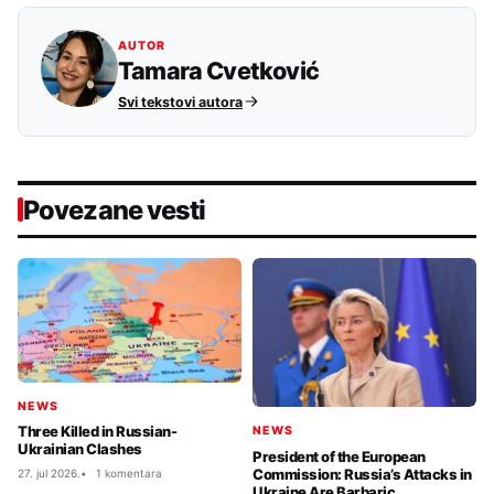
AUTOR
Tamara Cvetković
Svi tekstovi autora
Povezane vesti
NEWS
Three Killed in Russian-
NEWS
Ukrainian Clashes
President of the European
Commission: Russia’s Attacks in
27. jul 2026.
1 komentara
Ukraine Are Barbaric