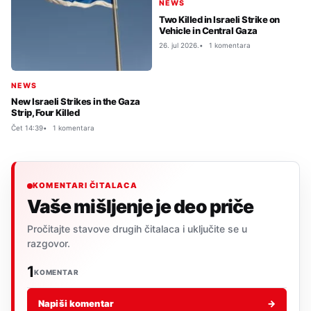
NEWS
Two Killed in Israeli Strike on
Vehicle in Central Gaza
26. jul 2026.
1 komentara
NEWS
New Israeli Strikes in the Gaza
Strip, Four Killed
Čet 14:39
1 komentara
KOMENTARI ČITALACA
Vaše mišljenje je deo priče
Pročitajte stavove drugih čitalaca i uključite se u
razgovor.
1
KOMENTAR
Napiši komentar
→