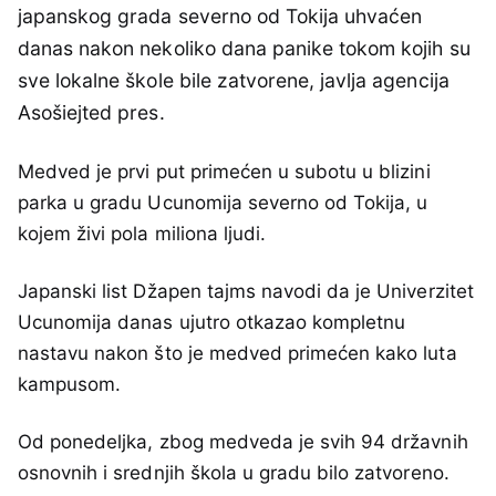
japanskog grada severno od Tokija uhvaćen
danas nakon nekoliko dana panike tokom kojih su
sve lokalne škole bile zatvorene, javlja agencija
Asošiejted pres.
Medved je prvi put primećen u subotu u blizini
parka u gradu Ucunomija severno od Tokija, u
kojem živi pola miliona ljudi.
Japanski list Džapen tajms navodi da je Univerzitet
Ucunomija danas ujutro otkazao kompletnu
nastavu nakon što je medved primećen kako luta
kampusom.
Od ponedeljka, zbog medveda je svih 94 državnih
osnovnih i srednjih škola u ​​gradu bilo zatvoreno.