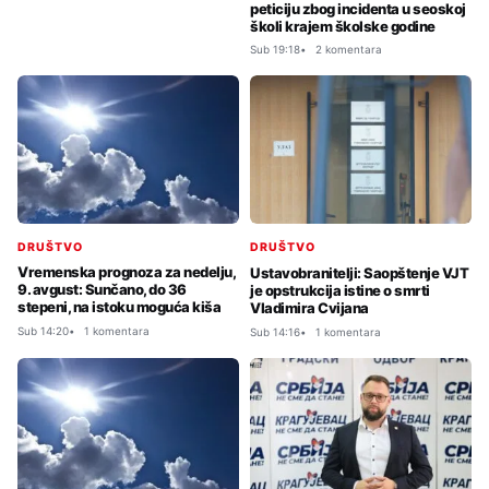
peticiju zbog incidenta u seoskoj
školi krajem školske godine
Sub 19:18
2 komentara
DRUŠTVO
DRUŠTVO
Vremenska prognoza za nedelju,
Ustavobranitelji: Saopštenje VJT
9. avgust: Sunčano, do 36
je opstrukcija istine o smrti
stepeni, na istoku moguća kiša
Vladimira Cvijana
Sub 14:20
1 komentara
Sub 14:16
1 komentara