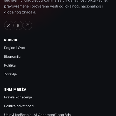
sedištem u Kragujevcu koji ima za cilj da javnosti pruži tačne,
pravovremene i proverene vesti od lokalnog, nacionalnog i
globalnog značaja.
RUBRIKE
Region i Svet
Ekonomija
Politika
Zdravlje
SNM MREŽA
Pravila korišćenja
Politika privatnosti
Uslovi korišćenja „AI Generated“ sadržaja