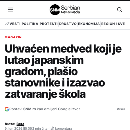
Pređi
na
Otvori
Otvo
sadržaj
meni
pret
VESTI
POLITIKA
PROTESTI
DRUŠTVO
EKONOMIJA
REGION I SVET
MAGAZIN
Uhvaćen medved koji je
lutao japanskim
gradom, plašio
stanovnike i izazvao
zatvaranje škola
›
Postavi
SNM.rs
kao omiljeni Google izvor
Više
Autor:
Beta
9. jun 2026.
15:05
2 min čitanja
1 komentara