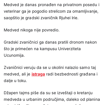
Medved je danas pronađen na privatnom posedu i
veterinar ga je pogodio strelicom za omamljivanje,
saopštio je gradski zvaničnik Rjuhei Irie.
Medved nikoga nije povredio.
Gradski zvaničnici ga danas pratili dronom nakon
što je primećen na kampusu Univerziteta
Ucunomija.
Zvaničnici veruju da se u okolini nalazio samo taj
medved, ali je
istraga
radi bezbednosti građana i
dalje u toku.
Džapen tajms piše da su se izveštaji o kretanju
medveda u urbanim područjima, daleko od planina