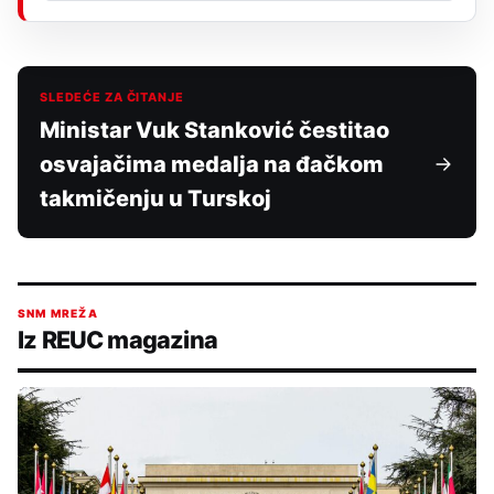
SLEDEĆE ZA ČITANJE
Ministar Vuk Stanković čestitao
osvajačima medalja na đačkom
takmičenju u Turskoj
SNM MREŽA
Iz REUC magazina