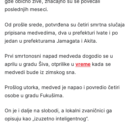
gde obično žive, značajno su se povećali
poslednjih meseci.
Od prošle srede, potvrđena su četiri smrtna slučaja
pripisana medvedima, dva u prefekturi Ivate i po
jedan u prefekturama Jamagata i Akita.
Prvi smrtonosni napad medveda dogodio se u
aprilu u gradu Šiva, otprilike u
vreme
kada se
medvedi bude iz zimskog sna.
Prošlog utorka, medved je napao i povredio četiri
osobe u gradu Fukušima.
On je i dalje na slobodi, a lokalni zvaničnici ga
opisuju kao „izuzetno inteligentnog“.