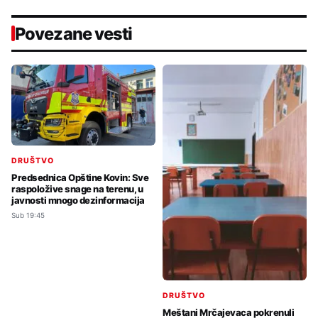
Povezane vesti
DRUŠTVO
Predsednica Opštine Kovin: Sve
raspoložive snage na terenu, u
javnosti mnogo dezinformacija
Sub 19:45
DRUŠTVO
Meštani Mrčajevaca pokrenuli