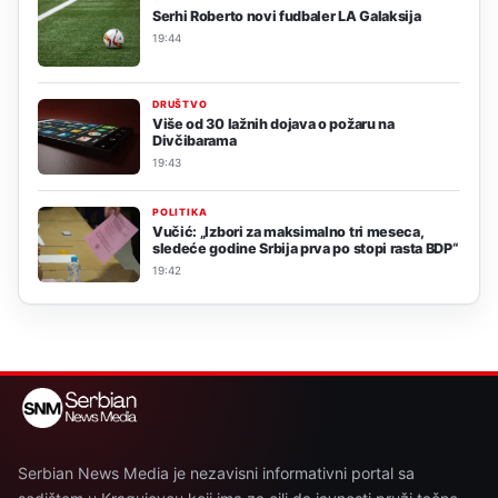
Serhi Roberto novi fudbaler LA Galaksija
19:44
DRUŠTVO
Više od 30 lažnih dojava o požaru na
Divčibarama
19:43
POLITIKA
Vučić: „Izbori za maksimalno tri meseca,
sledeće godine Srbija prva po stopi rasta BDP“
19:42
Serbian News Media je nezavisni informativni portal sa