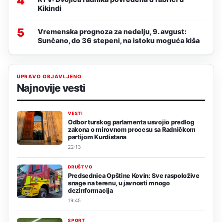
4
Kikindi
5
Vremenska prognoza za nedelju, 9. avgust:
Sunčano, do 36 stepeni, na istoku moguća kiša
UPRAVO OBJAVLJENO
Najnovije vesti
VESTI
Odbor turskog parlamenta usvojio predlog
zakona o mirovnom procesu sa Radničkom
partijom Kurdistana
22:13
DRUŠTVO
Predsednica Opštine Kovin: Sve raspoložive
snage na terenu, u javnosti mnogo
dezinformacija
19:45
SPORT