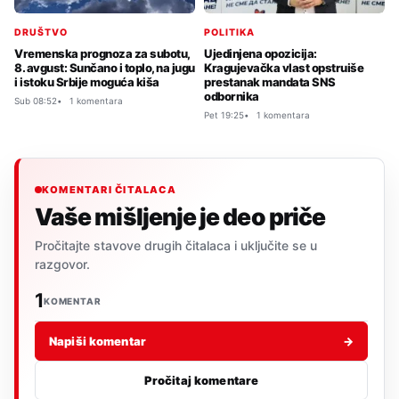
DRUŠTVO
POLITIKA
Vremenska prognoza za subotu,
Ujedinjena opozicija:
8. avgust: Sunčano i toplo, na jugu
Kragujevačka vlast opstruiše
i istoku Srbije moguća kiša
prestanak mandata SNS
odbornika
Sub 08:52
1 komentara
Pet 19:25
1 komentara
KOMENTARI ČITALACA
Vaše mišljenje je deo priče
Pročitajte stavove drugih čitalaca i uključite se u
razgovor.
1
KOMENTAR
Napiši komentar
→
Pročitaj komentare