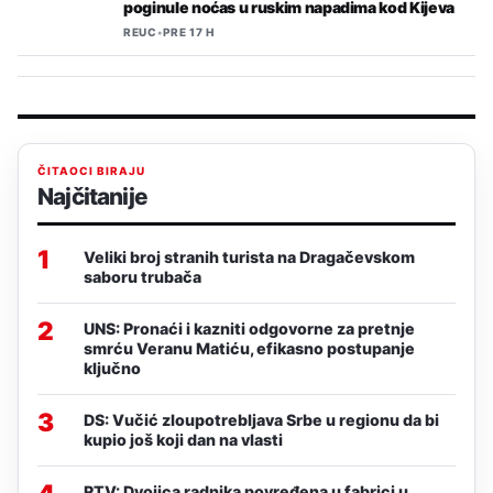
poginule noćas u ruskim napadima kod Kijeva
REUC
•
PRE 17 H
ČITAOCI BIRAJU
Najčitanije
1
Veliki broj stranih turista na Dragačevskom
saboru trubača
2
UNS: Pronaći i kazniti odgovorne za pretnje
smrću Veranu Matiću, efikasno postupanje
ključno
3
DS: Vučić zloupotrebljava Srbe u regionu da bi
kupio još koji dan na vlasti
RTV: Dvojica radnika povređena u fabrici u