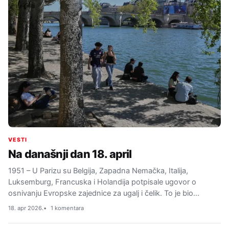
VESTI
Na današnji dan 18. april
1951 – U Parizu su Belgija, Zapadna Nemačka, Italija,
Luksemburg, Francuska i Holandija potpisale ugovor o
osnivanju Evropske zajednice za ugalj i čelik. To je bio…
18. apr 2026.
1 komentara