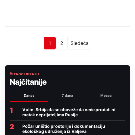
1
2
Sledeća
ČITAOCI BIRAJU
Najčitanije
Danas
7 dana
Mesec
1
Vulin: Srbija da se obaveže da neće prodati ni
metak neprijateljima Rusije
2
Požar uništio prostorije i dokumentaciju
ekološkog udruženja iz Valjeva