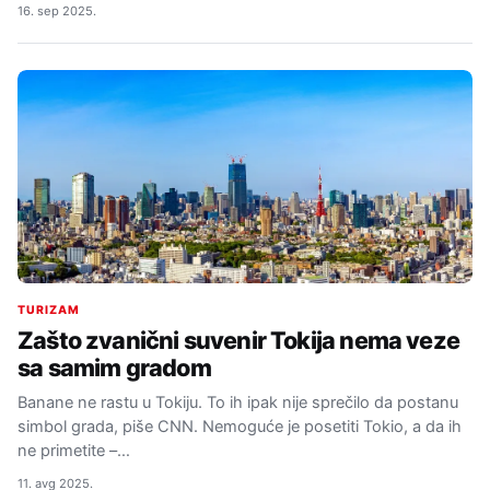
16. sep 2025.
TURIZAM
Zašto zvanični suvenir Tokija nema veze
sa samim gradom
Banane ne rastu u Tokiju. To ih ipak nije sprečilo da postanu
simbol grada, piše CNN. Nemoguće je posetiti Tokio, a da ih
ne primetite –…
11. avg 2025.