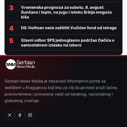
3
Vremenska prognoza za subotu, 8. avgust:
Sunčano i toplo, na jugu i istoku Srbije moguća
kiša
4
DS: Hofman neće zaštititi Vučićev fond od istrage
5
Glavni odbor SPS jednoglasno podržao Dačića o
samostalnom izlasku na izbore
Serbian News Media je nezavisni informativni portal sa
sedištem u Kragujevcu koji ima za cilj da javnosti pruži tačne,
pravovremene i proverene vesti od lokalnog, nacionalnog i
globalnog značaja.