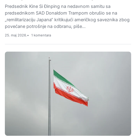
Predsednik Kine Si Đinping na nedavnom samitu sa
predsednikom SAD Donaldom Trampom obrušio se na
„remilitarizaciju Japana“ kritikujući američkog saveznika zbog
povećane potrošnje na odbranu, piše…
25. maj 2026.
1 komentara