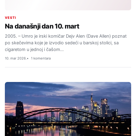
VESTI
Na današnji dan 10. mart
2005. – Umro je irski komičar Dejv Alen (Dave Allen) poznat
po skečevima koje je izvodio sedeći u barskoj stolici, sa
cigaretom u jednoj i čašom…
10. mar 2026.
1 komentara