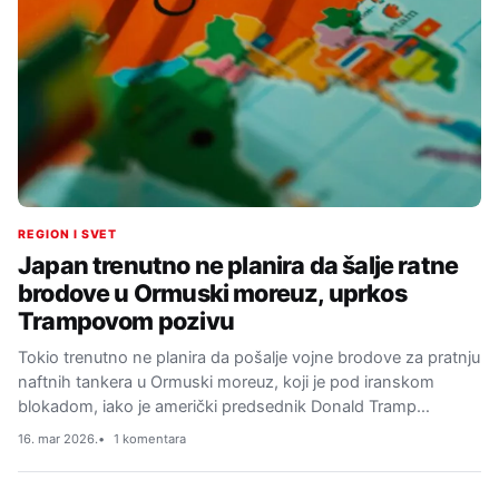
REGION I SVET
Japan trenutno ne planira da šalje ratne
brodove u Ormuski moreuz, uprkos
Trampovom pozivu
Tokio trenutno ne planira da pošalje vojne brodove za pratnju
naftnih tankera u Ormuski moreuz, koji je pod iranskom
blokadom, iako je američki predsednik Donald Tramp…
16. mar 2026.
1 komentara