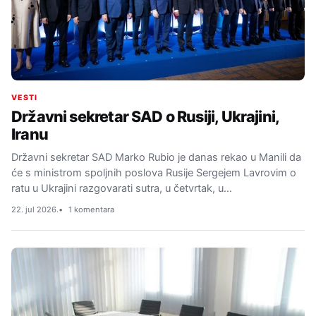
VESTI
Državni sekretar SAD o Rusiji, Ukrajini,
Iranu
Državni sekretar SAD Marko Rubio je danas rekao u Manili da
će s ministrom spoljnih poslova Rusije Sergejem Lavrovim o
ratu u Ukrajini razgovarati sutra, u četvrtak, u…
22. jul 2026.
1 komentara