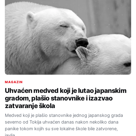
MAGAZIN
Uhvaćen medved koji je lutao japanskim
gradom, plašio stanovnike i izazvao
zatvaranje škola
Medved koji je plašio stanovnike jednog japanskog grada
severno od Tokija uhvaćen danas nakon nekoliko dana
panike tokom kojih su sve lokalne škole bile zatvorene,
javlja…