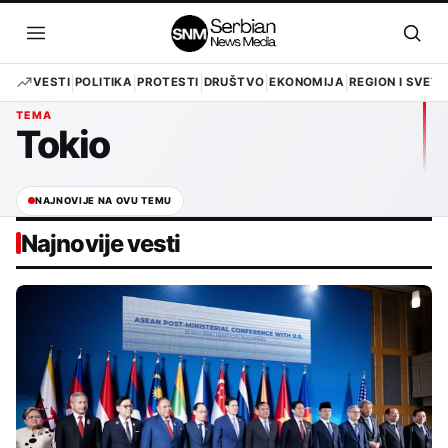
Pređi
na
Otvori
Otvo
sadržaj
meni
pret
VESTI
POLITIKA
PROTESTI
DRUŠTVO
EKONOMIJA
REGION I SVET
TEMA
Tokio
NAJNOVIJE NA OVU TEMU
Najnovije vesti