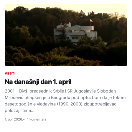
VESTI
Na današnji dan 1. april
2001 – Bivši predsednik Srbije i SR Jugoslavije Slobodan
Milošević uhapšen je u Beogradu pod optužbom da je tokom
desetogodišnje vladavine (1990-2000) zloupotrebljavao
položaj i time…
1. apr 2026.
1 komentara