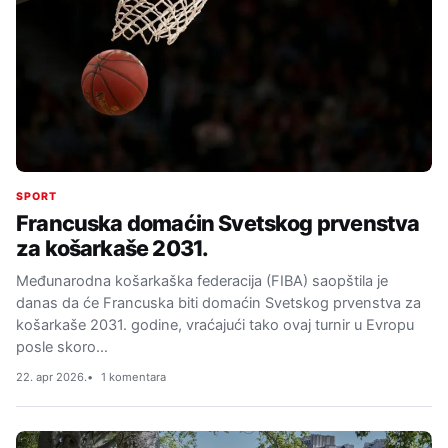
SPORT
Francuska domaćin Svetskog prvenstva
za košarkaše 2031.
Međunarodna košarkaška federacija (FIBA) saopštila je
danas da će Francuska biti domaćin Svetskog prvenstva za
košarkaše 2031. godine, vraćajući tako ovaj turnir u Evropu
posle skoro…
22. apr 2026.
1 komentara