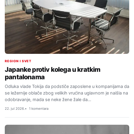
REGION I SVET
Japanke protiv kolega u kratkim
pantalonama
Odluka vlade Tokija da podstiče zaposlene u kompanijama da
se ležernije oblače zbog velikih vrućina uglavnom je naišla na
odobravanje, mada se neke žene žale da…
22. jul 2026.
1 komentara