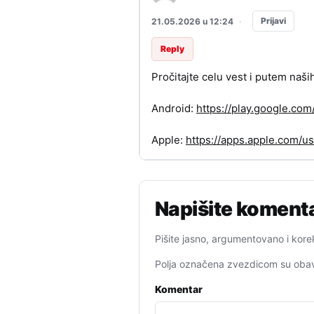
Prijavi
21.05.2026 u 12:24
·
Reply
Pročitajte celu vest i putem naši
Android:
https://play.google.c
Apple:
https://apps.apple.com/
Napišite koment
Pišite jasno, argumentovano i kore
Polja označena zvezdicom su obav
Komentar