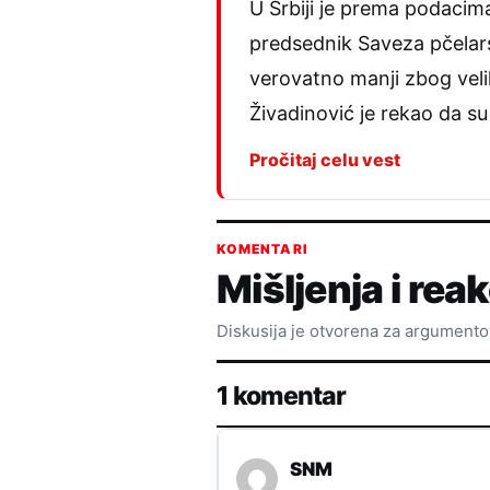
U Srbiji je prema podacima 
predsednik Saveza pčelarsk
verovatno manji zbog veli
Živadinović je rekao da su 
Pročitaj celu vest
KOMENTARI
Mišljenja i reak
Diskusija je otvorena za argument
1 komentar
SNM