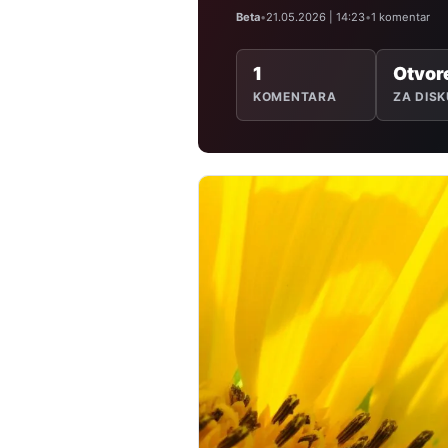
Beta
•
21.05.2026 | 14:23
•
1 komentar
1
Otvor
KOMENTARA
ZA DISK