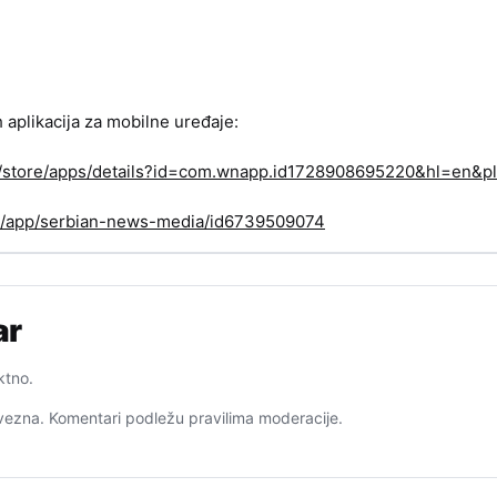
h aplikacija za mobilne uređaje:
om/store/apps/details?id=com.wnapp.id1728908695220&hl=en&pl
us/app/serbian-news-media/id6739509074
ar
ktno.
ezna. Komentari podležu pravilima moderacije.