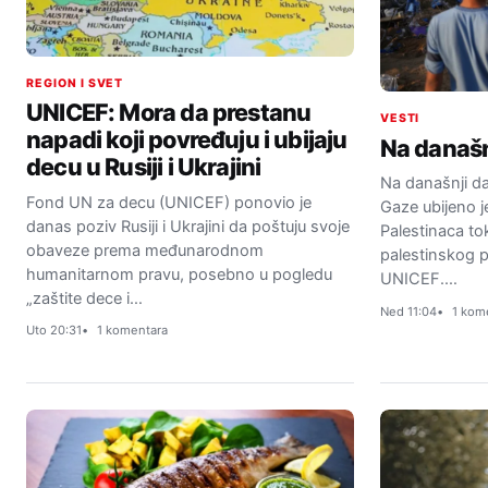
REGION I SVET
UNICEF: Mora da prestanu
VESTI
napadi koji povređuju i ubijaju
Na današn
decu u Rusiji i Ukrajini
Na današnji d
Fond UN za decu (UNICEF) ponovio je
Gaze ubijeno j
danas poziv Rusiji i Ukrajini da poštuju svoje
Palestinaca to
obaveze prema međunarodnom
palestinskog 
humanitarnom pravu, posebno u pogledu
UNICEF.…
„zaštite dece i…
Ned 11:04
1 kom
Uto 20:31
1 komentara