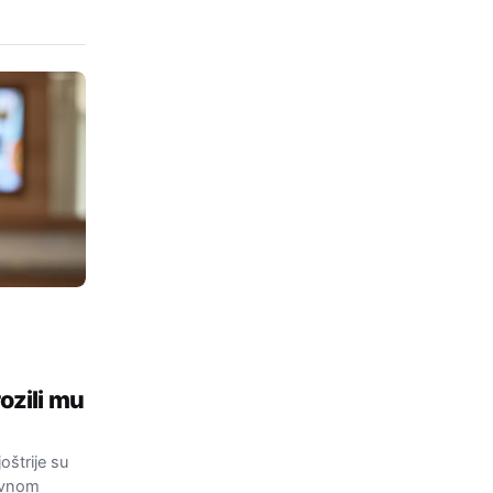
rozili mu
štrije su
javnom