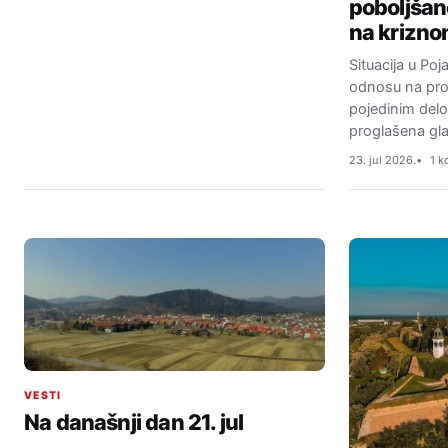
poboljšano
na krizno
Situacija u Po
odnosu na proš
pojedinim delov
proglašena glad
23. jul 2026.
1 k
VESTI
Na današnji dan 21. jul