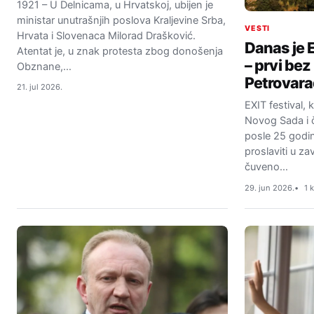
1921 – U Delnicama, u Hrvatskoj, ubijen je
ministar unutrašnjih poslova Kraljevine Srba,
VESTI
Hrvata i Slovenaca Milorad Drašković.
Danas je 
Atentat je, u znak protesta zbog donošenja
– prvi bez
Obznane,…
Petrovara
21. jul 2026.
EXIT festival, 
Novog Sada i č
posle 25 godi
proslaviti u z
čuveno…
29. jun 2026.
1 