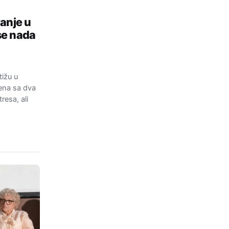
anje u
se nada
tižu u
ena sa dva
resa, ali