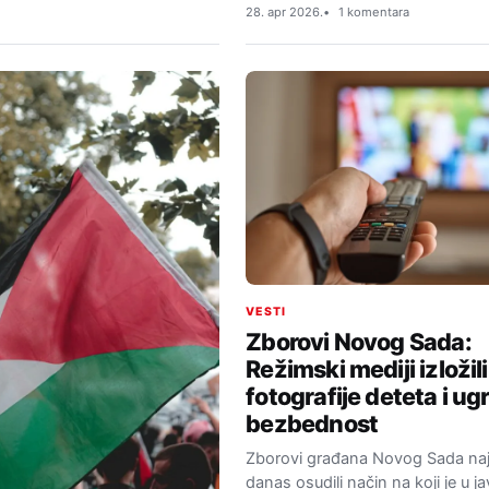
28. apr 2026.
1 komentara
VESTI
Zborovi Novog Sada:
Režimski mediji izložili
fotografije deteta i ug
bezbednost
Zborovi građana Novog Sada najo
danas osudili način na koji je u 