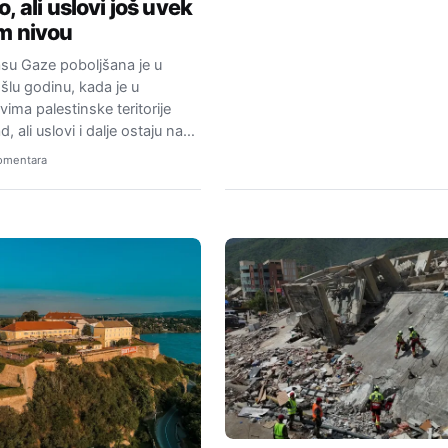
, ali uslovi još uvek
m nivou
jasu Gaze poboljšana je u
lu godinu, kada je u
ima palestinske teritorije
, ali uslovi i dalje ostaju na…
omentara