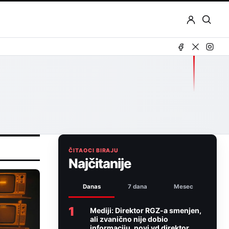
Otvor
pretr
ČITAOCI BIRAJU
Najčitanije
Danas
7 dana
Mesec
1
Mediji: Direktor RGZ-a smenjen,
ali zvanično nije dobio
informaciju, novi vd direktor