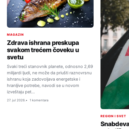
MAGAZIN
Zdrava ishrana preskupa
svakom trećem čoveku u
svetu
Svaki treći stanovnik planete, odnosno 2,69
milijardi ljudi, ne može da priušti raznovrsnu
ishranu koja zadovoljava energetske i
hranljive potrebe, navodi se u novom
izveštaju pet…
27. jul 2026.
1 komentara
REGION I SVET
Snabdeva