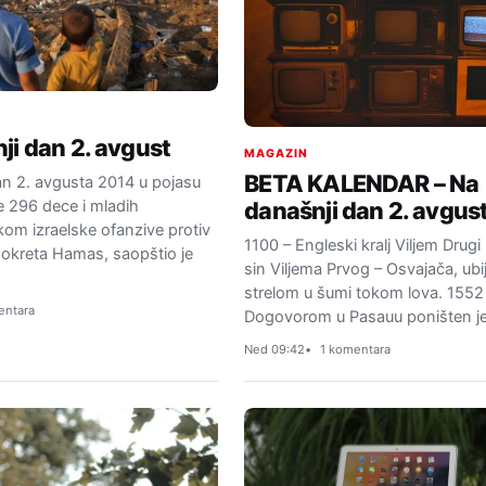
ji dan 2. avgust
MAGAZIN
BETA KALENDAR – Na
an 2. avgusta 2014 u pojasu
današnji dan 2. avgus
e 296 dece i mladih
kom izraelske ofanzive protiv
1100 – Engleski kralj Viljem Drugi 
pokreta Hamas, saopštio je
sin Viljema Prvog – Osvajača, ubi
strelom u šumi tokom lova. 1552
entara
Dogovorom u Pasauu poništen j
Ned 09:42
1 komentara