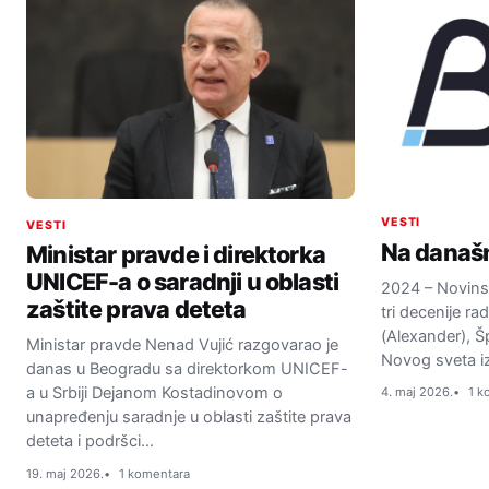
VESTI
VESTI
Na današn
Ministar pravde i direktorka
UNICEF-a o saradnji u oblasti
2024 – Novinsk
zaštite prava deteta
tri decenije r
(Alexander), Š
Ministar pravde Nenad Vujić razgovarao je
Novog sveta i
danas u Beogradu sa direktorkom UNICEF-
a u Srbiji Dejanom Kostadinovom o
4. maj 2026.
1 k
unapređenju saradnje u oblasti zaštite prava
deteta i podršci…
19. maj 2026.
1 komentara