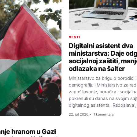
VESTI
Digitalni asistent dva
ministarstva: Daje od
socijalnoj zaštiti, manj
odlazaka na šalter
Ministarstvo za brigu o porodici i
demografiju i Ministarstvo za rad
zapošljavanje, boračka i socijalna
pokrenuli su danas na svojim sa
digitalnog asistenta „Radoslava“
22. jul 2026.
1 komentara
nje hranom u Gazi