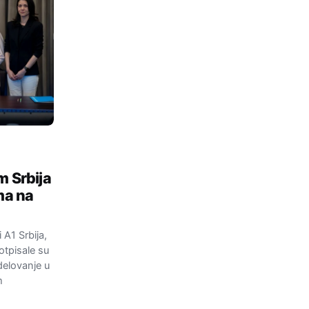
m Srbija
ma na
 A1 Srbija,
potpisale su
delovanje u
m