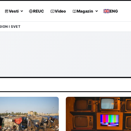
Vesti
REUC
Video
Magazin
ENG
GION I SVET