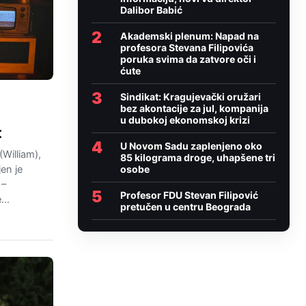
Dalibor Babić
2
Akademski plenum: Napad na
profesora Stevana Filipovića
poruka svima da zatvore oči i
ćute
3
Sindikat: Kragujevački oružari
bez akontacije za jul, kompanija
u dubokoj ekonomskoj krizi
t
4
U Novom Sadu zaplenjeno oko
(William),
85 kilograma droge, uhapšene tri
osobe
jen je
 –
5
Profesor FDU Stevan Filipović
e…
pretučen u centru Beograda