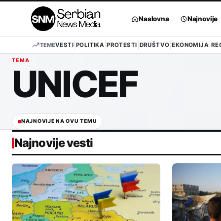
Pređi
na
Naslovna
Najnovije
sadržaj
TEME
VESTI
POLITIKA
PROTESTI
DRUŠTVO
EKONOMIJA
RE
TEMA
UNICEF
NAJNOVIJE NA OVU TEMU
Najnovije vesti