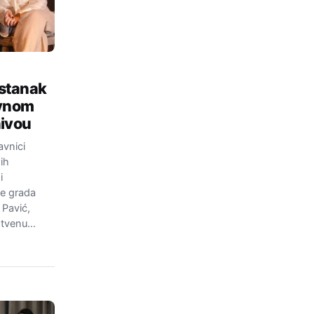
stanak
avnom
nivou
avnici
ih
i
me grada
 Pavić,
stvenu…