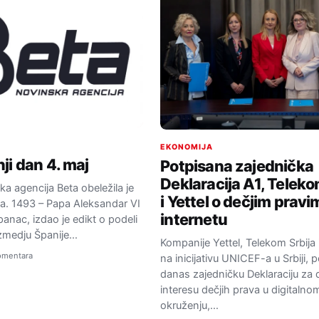
EKONOMIJA
ji dan 4. maj
Potpisana zajednička
Deklaracija A1, Teleko
a agencija Beta obeležila je
i Yettel o dečjim pravi
ada. 1493 – Papa Aleksandar VI
internetu
panac, izdao je edikt o podeli
zmedju Španije…
Kompanije Yettel, Telekom Srbija i
omentara
na inicijativu UNICEF-a u Srbiji, 
danas zajedničku Deklaraciju za 
interesu dečjih prava u digitalno
okruženju,…