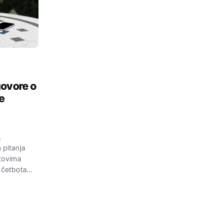
govore o
e
,
 pitanja
jtovima
, četbota…