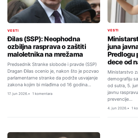
VESTI
VESTI
Ministars
Đilas (SSP): Neophodna
juna javn
ozbiljna rasprava o zaštiti
Predlogu 
maloletnika na mrežama
dece od na
Predsednik Stranke slobode i pravde (SSP)
Dragan Đilas ocenio je, nakon što je pozvao
Ministarstvo za
parlamentarne stranke da podrže usvajanje
demografiju sa
zakona kojim bi mlađima od 16 godina…
od sutra, 5. ju
javnu rasprav
17. jun 2026.
1 komentara
prevencije…
4. jun 2026.
1 k