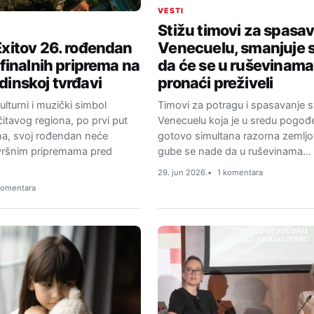
VESTI
Stižu timovi za spasav
Exitov 26. rođendan
Venecuelu, smanjuje 
 finalnih priprema na
da će se u ruševinama
dinskoj tvrđavi
pronaći preživeli
kulturni i muzički simbol
Timovi za potragu i spasavanje s
itavog regiona, po prvi put
Venecuelu koja je u sredu pogođ
na, svoj rođendan neće
gotovo simultana razorna zemljot
avršnim pripremama pred
gube se nade da u ruševinama…
29. jun 2026.
1 komentara
komentara