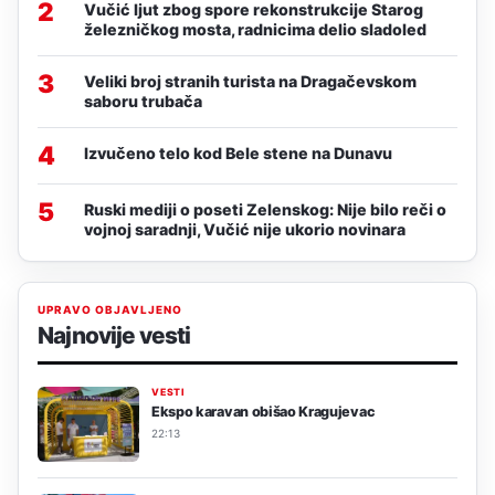
2
Vučić ljut zbog spore rekonstrukcije Starog
železničkog mosta, radnicima delio sladoled
3
Veliki broj stranih turista na Dragačevskom
saboru trubača
4
Izvučeno telo kod Bele stene na Dunavu
5
Ruski mediji o poseti Zelenskog: Nije bilo reči o
vojnoj saradnji, Vučić nije ukorio novinara
UPRAVO OBJAVLJENO
Najnovije vesti
VESTI
Ekspo karavan obišao Kragujevac
22:13