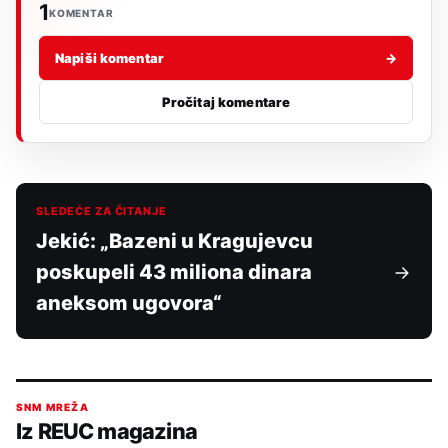
1
KOMENTAR
Napiši komentar
→
Pročitaj komentare
SLEDEĆE ZA ČITANJE
Jekić: „Bazeni u Kragujevcu
poskupeli 43 miliona dinara
aneksom ugovora“
SNM MREŽA
Iz REUC magazina