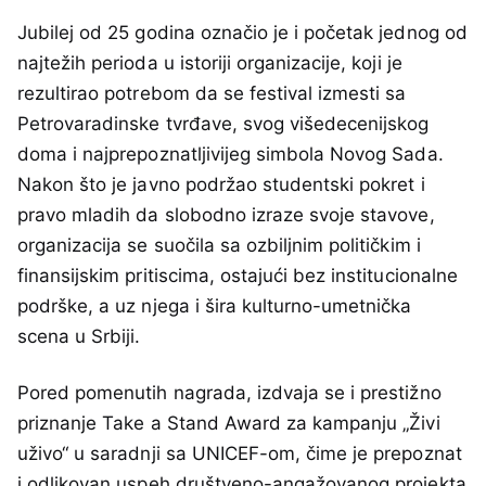
Jubilej od 25 godina označio je i početak jednog od
najtežih perioda u istoriji organizacije, koji je
rezultirao potrebom da se festival izmesti sa
Petrovaradinske tvrđave, svog višedecenijskog
doma i najprepoznatljivijeg simbola Novog Sada.
Nakon što je javno podržao studentski pokret i
pravo mladih da slobodno izraze svoje stavove,
organizacija se suočila sa ozbiljnim političkim i
finansijskim pritiscima, ostajući bez institucionalne
podrške, a uz njega i šira kulturno-umetnička
scena u Srbiji.
Pored pomenutih nagrada, izdvaja se i prestižno
priznanje Take a Stand Award za kampanju „Živi
uživo“ u saradnji sa UNICEF-om, čime je prepoznat
i odlikovan uspeh društveno-angažovanog projekta