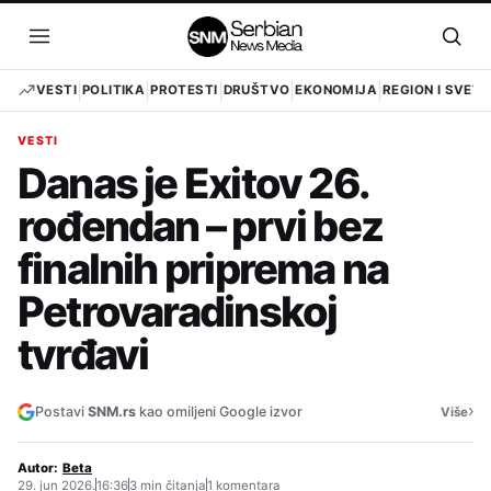
Pređi
na
Otvori
Otvo
sadržaj
meni
pret
VESTI
POLITIKA
PROTESTI
DRUŠTVO
EKONOMIJA
REGION I SVET
VESTI
Danas je Exitov 26.
rođendan – prvi bez
finalnih priprema na
Petrovaradinskoj
tvrđavi
›
Postavi
SNM.rs
kao omiljeni Google izvor
Više
Autor:
Beta
29. jun 2026.
16:36
3 min čitanja
1 komentara