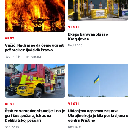
VESTI
Ekspo karavan obišao
Kragujevac
VESTI
Vučić: Nadam se da ćemo ugasiti
Ned 22:13
požare bez ljudskih žrtava
Ned 14:44
1 komentara
VESTI
VESTI
Uklonjena ogromna zastava
Štab za vanredne situacije: I dalje
Ukrajine koja je bila postavljena u
gori šest požara, fokus na
centru Prištine
Deliblatskoj peščari
Ned 16:40
Ned 22:10