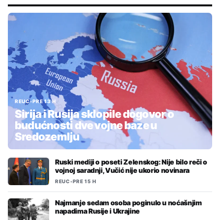
REUC
•
PRE 13 H
Sirija i Rusija sklopile dogovor o
budućnosti dve vojne baze u
Sredozemlju
Ruski mediji o poseti Zelenskog: Nije bilo reči o
vojnoj saradnji, Vučić nije ukorio novinara
REUC
•
PRE 15 H
Najmanje sedam osoba poginulo u noćašnjim
napadima Rusije i Ukrajine