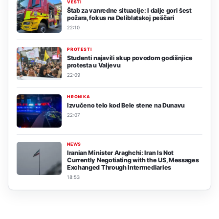
VESTI
Štab za vanredne situacije: I dalje gori šest
požara, fokus na Deliblatskoj peščari
22:10
PROTESTI
Studenti najavili skup povodom godišnjice
protesta u Valjevu
22:09
HRONIKA
Izvučeno telo kod Bele stene na Dunavu
22:07
NEWS
Iranian Minister Araghchi: Iran Is Not
Currently Negotiating with the US, Messages
Exchanged Through Intermediaries
18:53