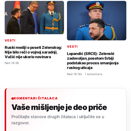
VESTI
VESTI
Ruski mediji o poseti Zelenskog:
Nije bilo reči o vojnoj saradnji,
Lopandić (SRCE): Zelenski
Vučić nije ukorio novinara
zadovoljan, posetom Srbiji
podstakao proces smanjenja
Ned 16:38
ruskog uticaja
Ned 16:18
1 komentara
KOMENTARI ČITALACA
Vaše mišljenje je deo priče
Pročitajte stavove drugih čitalaca i uključite se u
razgovor.