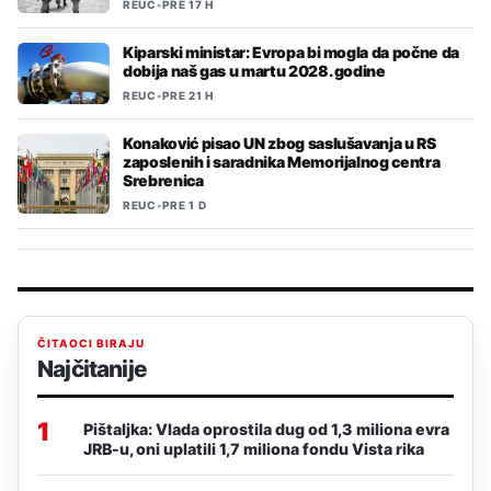
REUC
•
PRE 17 H
Kiparski ministar: Evropa bi mogla da počne da
dobija naš gas u martu 2028. godine
REUC
•
PRE 21 H
Konaković pisao UN zbog saslušavanja u RS
zaposlenih i saradnika Memorijalnog centra
Srebrenica
REUC
•
PRE 1 D
ČITAOCI BIRAJU
Najčitanije
1
Pištaljka: Vlada oprostila dug od 1,3 miliona evra
JRB-u, oni uplatili 1,7 miliona fondu Vista rika