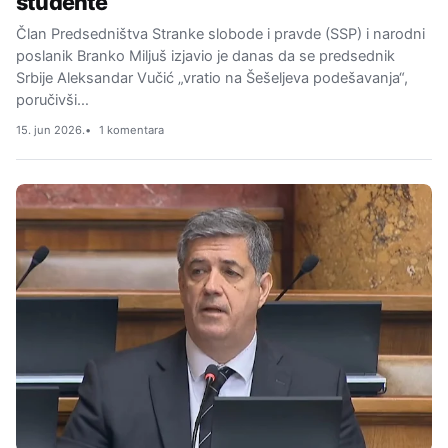
studente
Član Predsedništva Stranke slobode i pravde (SSP) i narodni
poslanik Branko Miljuš izjavio je danas da se predsednik
Srbije Aleksandar Vučić „vratio na Šešeljeva podešavanja“,
poručivši…
15. jun 2026.
1 komentara