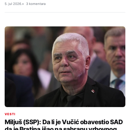
5. jul 2026.
3 komentara
VESTI
Miljuš (SSP): Da li je Vučić obavestio SAD
da je Bratina išao na sahranu vrhovnog