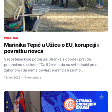
POLITIKA
Marinika Tepić u Užicu o EU, korupciji i
povratku novca
Saopštenje koje potpisuje Stranka slobode i pravde,
prenosimo u celosti: “Da li želimo da su svi jednaki pred
zakonom i da nema povlašćenih? Da li želimo…
13. jun 2026.
1 komentara