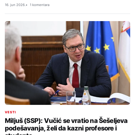
16. jun 2026.
1 komentara
VESTI
Miljuš (SSP): Vučić se vratio na Šešeljeva
podešavanja, želi da kazni profesore i