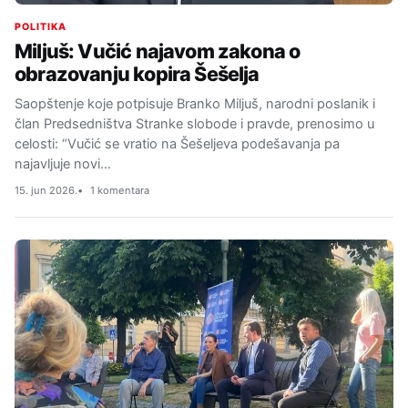
POLITIKA
Miljuš: Vučić najavom zakona o
obrazovanju kopira Šešelja
Saopštenje koje potpisuje Branko Miljuš, narodni poslanik i
član Predsedništva Stranke slobode i pravde, prenosimo u
celosti: “Vučić se vratio na Šešeljeva podešavanja pa
najavljuje novi…
15. jun 2026.
1 komentara