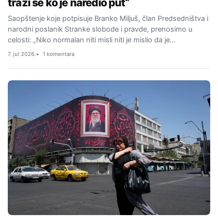
traži se ko je naredio put“
Saopštenje koje potpisuje Branko Miljuš, član Predsedništva i
narodni poslanik Stranke slobode i pravde, prenosimo u
celosti: „Niko normalan niti misli niti je mislio da je…
7. jul 2026.
1 komentara