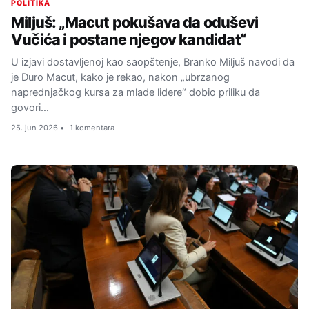
POLITIKA
Miljuš: „Macut pokušava da oduševi
Vučića i postane njegov kandidat“
U izjavi dostavljenoj kao saopštenje, Branko Miljuš navodi da
je Đuro Macut, kako je rekao, nakon „ubrzanog
naprednjačkog kursa za mlade lidere“ dobio priliku da
govori…
25. jun 2026.
1 komentara