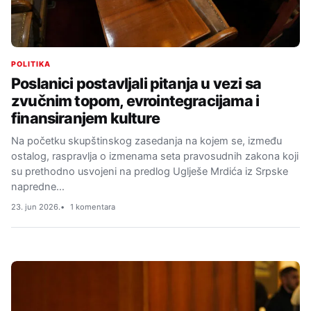
POLITIKA
Poslanici postavljali pitanja u vezi sa
zvučnim topom, evrointegracijama i
finansiranjem kulture
Na početku skupštinskog zasedanja na kojem se, između
ostalog, raspravlja o izmenama seta pravosudnih zakona koji
su prethodno usvojeni na predlog Uglješe Mrdića iz Srpske
napredne…
23. jun 2026.
1 komentara