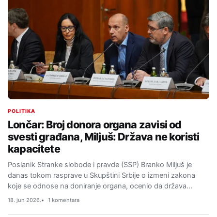
POLITIKA
Lončar: Broj donora organa zavisi od
svesti građana, Miljuš: Država ne koristi
kapacitete
Poslanik Stranke slobode i pravde (SSP) Branko Miljuš je
danas tokom rasprave u Skupštini Srbije o izmeni zakona
koje se odnose na doniranje organa, ocenio da država…
18. jun 2026.
1 komentara