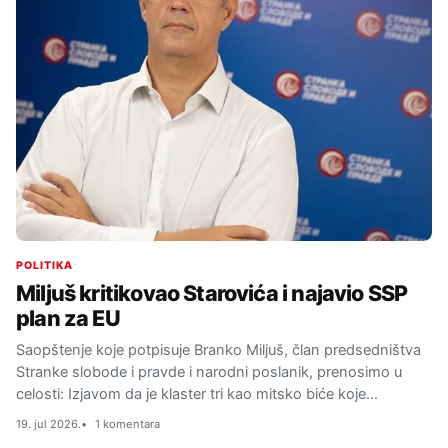
POLITIKA
Miljuš kritikovao Starovića i najavio SSP
plan za EU
Saopštenje koje potpisuje Branko Miljuš, član predsedništva
Stranke slobode i pravde i narodni poslanik, prenosimo u
celosti: Izjavom da je klaster tri kao mitsko biće koje…
19. jul 2026.
1 komentara