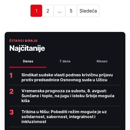
1
2
…
5
Sledeća
ČITAOCI BIRAJU
Najčitanije
Danas
7 dana
Mesec
1
Sindikat sudske vlasti podneo krivičnu prijavu
protiv predsednice Osnovnog suda u Užicu
2
Vremenska prognoza za subotu, 8. avgust:
Sunčano i toplo, na jugu i istoku Srbije moguća
kiša
3
Tribina u Nišu: Pobediti režim moguće je uz
solidarnost, sabornost, integralnost i
inkluzivnost