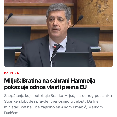
POLITIKA
Miljuš: Bratina na sahrani Hamneija
pokazuje odnos vlasti prema EU
Saopštenje koje potpisuje Branko Miljuš, narodnog poslanika
Stranke slobode i pravde, prenosimo u celosti: Da li je
ministar Bratina juče zajedno sa Anom Brnabić, Markom
Đurićem…