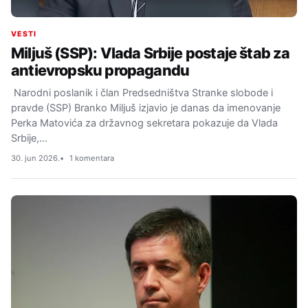
VESTI
Miljuš (SSP): Vlada Srbije postaje štab za
antievropsku propagandu
Narodni poslanik i član Predsedništva Stranke slobode i
pravde (SSP) Branko Miljuš izjavio je danas da imenovanje
Perka Matovića za državnog sekretara pokazuje da Vlada
Srbije,…
30. jun 2026.
1 komentara