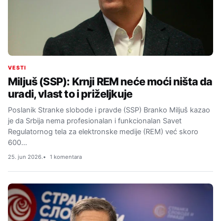
VESTI
Miljuš (SSP): Krnji REM neće moći ništa da
uradi, vlast to i priželjkuje
Poslanik Stranke slobode i pravde (SSP) Branko Miljuš kazao
je da Srbija nema profesionalan i funkcionalan Savet
Regulatornog tela za elektronske medije (REM) već skoro
600…
25. jun 2026.
1 komentara