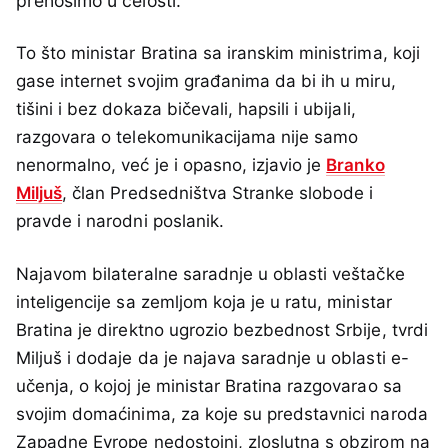
prenosimo u celosti:
To što ministar Bratina sa iranskim ministrima, koji
gase internet svojim građanima da bi ih u miru,
tišini i bez dokaza bičevali, hapsili i ubijali,
razgovara o telekomunikacijama nije samo
nenormalno, već je i opasno, izjavio je
Branko
Miljuš
, član Predsedništva Stranke slobode i
pravde i narodni poslanik.
Najavom bilateralne saradnje u oblasti veštačke
inteligencije sa zemljom koja je u ratu, ministar
Bratina je direktno ugrozio bezbednost Srbije, tvrdi
Miljuš i dodaje da je najava saradnje u oblasti e-
učenja, o kojoj je ministar Bratina razgovarao sa
svojim domaćinima, za koje su predstavnici naroda
Zapadne Evrope nedostojni, zloslutna s obzirom na