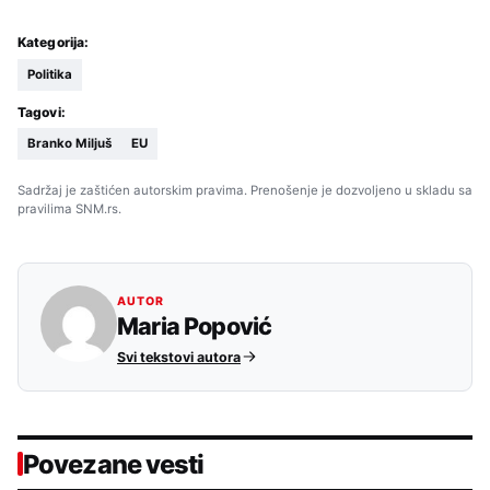
Kategorija:
Politika
Tagovi:
Branko Miljuš
EU
Sadržaj je zaštićen autorskim pravima. Prenošenje je dozvoljeno u skladu sa
pravilima SNM.rs.
AUTOR
Maria Popović
Svi tekstovi autora
Povezane vesti