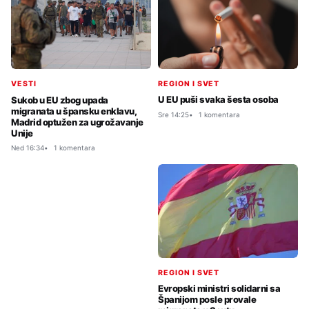
REGION I SVET
VESTI
U EU puši svaka šesta osoba
Sukob u EU zbog upada
migranata u špansku enklavu,
Sre 14:25
1 komentara
Madrid optužen za ugrožavanje
Unije
Ned 16:34
1 komentara
REGION I SVET
Evropski ministri solidarni sa
Španijom posle provale