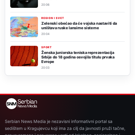
20:06
REGION I SVET
Zelenski obećao da će vojska nastaviti da
uništava ruske lansirne sisteme
20:04
SPORT
Ženska juniorska teniska reprezentacija
Srbije do 18 godina osvojila titulu prvaka
Evrope
20:03
Serbian News Media je nezavisni informativni portal sa
sedištem u Kragujevcu koji ima za cilj da javnosti pruži tačne,