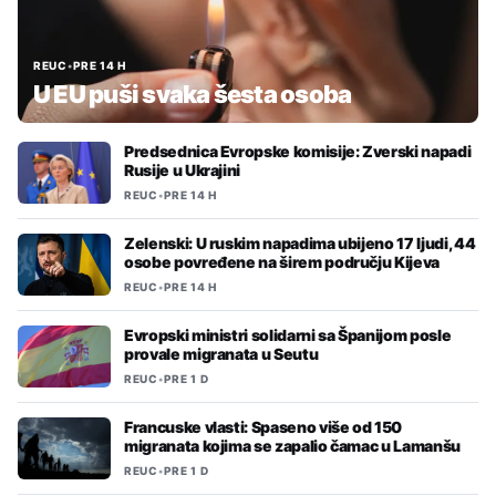
REUC
•
PRE 14 H
U EU puši svaka šesta osoba
Predsednica Evropske komisije: Zverski napadi
Rusije u Ukrajini
REUC
•
PRE 14 H
Zelenski: U ruskim napadima ubijeno 17 ljudi, 44
osobe povređene na širem području Kijeva
REUC
•
PRE 14 H
Evropski ministri solidarni sa Španijom posle
provale migranata u Seutu
REUC
•
PRE 1 D
Francuske vlasti: Spaseno više od 150
migranata kojima se zapalio čamac u Lamanšu
REUC
•
PRE 1 D