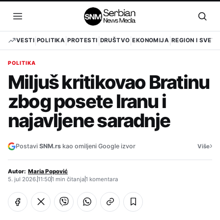
Pređi
na
Otvori
Otvo
sadržaj
meni
pret
VESTI
POLITIKA
PROTESTI
DRUŠTVO
EKONOMIJA
REGION I SVET
POLITIKA
Miljuš kritikovao Bratinu
zbog posete Iranu i
najavljene saradnje
›
Postavi
SNM.rs
kao omiljeni Google izvor
Više
Autor:
Maria Popović
5. jul 2026.
11:50
1 min čitanja
1 komentara