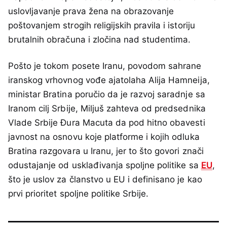
uslovljavanje prava žena na obrazovanje
poštovanjem strogih religijskih pravila i istoriju
brutalnih obračuna i zločina nad studentima.
Pošto je tokom posete Iranu, povodom sahrane
iranskog vrhovnog vođe ajatolaha Alija Hamneija,
ministar Bratina poručio da je razvoj saradnje sa
Iranom cilj Srbije, Miljuš zahteva od predsednika
Vlade Srbije Đura Macuta da pod hitno obavesti
javnost na osnovu koje platforme i kojih odluka
Bratina razgovara u Iranu, jer to što govori znači
odustajanje od usklađivanja spoljne politike sa
EU
,
što je uslov za članstvo u EU i definisano je kao
prvi prioritet spoljne politike Srbije.