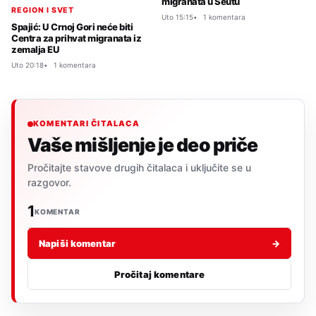
migranata u Seutu
REGION I SVET
Uto 15:15
1 komentara
Spajić: U Crnoj Gori neće biti
Centra za prihvat migranata iz
zemalja EU
Uto 20:18
1 komentara
KOMENTARI ČITALACA
Vaše mišljenje je deo priče
Pročitajte stavove drugih čitalaca i uključite se u
razgovor.
1
KOMENTAR
Napiši komentar
→
Pročitaj komentare