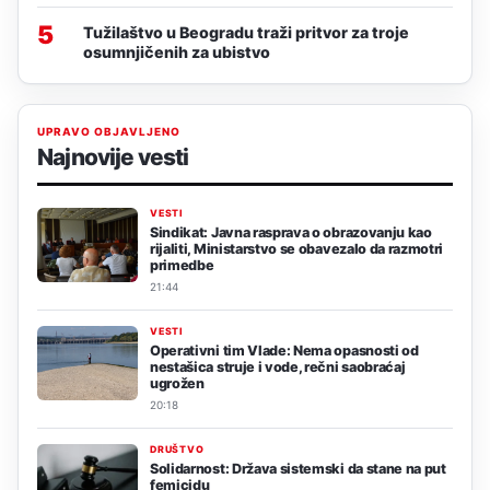
5
Tužilaštvo u Beogradu traži pritvor za troje
osumnjičenih za ubistvo
UPRAVO OBJAVLJENO
Najnovije vesti
VESTI
Sindikat: Javna rasprava o obrazovanju kao
rijaliti, Ministarstvo se obavezalo da razmotri
primedbe
21:44
VESTI
Operativni tim Vlade: Nema opasnosti od
nestašica struje i vode, rečni saobraćaj
ugrožen
20:18
DRUŠTVO
Solidarnost: Država sistemski da stane na put
femicidu