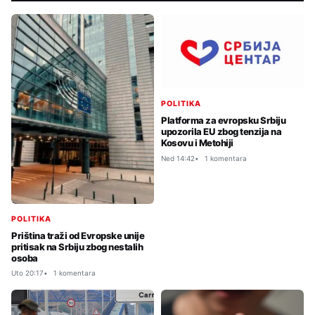
POLITIKA
Platforma za evropsku Srbiju
upozorila EU zbog tenzija na
Kosovu i Metohiji
Ned 14:42
1 komentara
POLITIKA
Priština traži od Evropske unije
pritisak na Srbiju zbog nestalih
osoba
Uto 20:17
1 komentara