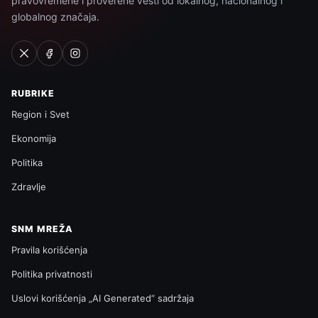
pravovremene i proverene vesti od lokalnog, nacionalnog i
globalnog značaja.
RUBRIKE
Region i Svet
Ekonomija
Politika
Zdravlje
SNM MREŽA
Pravila korišćenja
Politika privatnosti
Uslovi korišćenja „AI Generated“ sadržaja