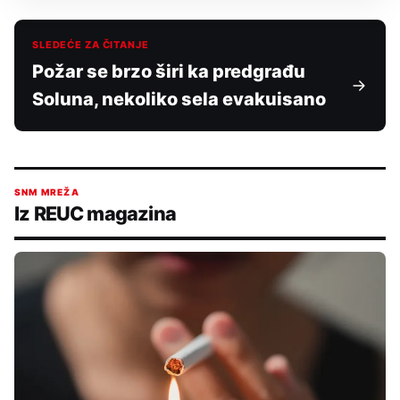
SLEDEĆE ZA ČITANJE
Požar se brzo širi ka predgrađu
Soluna, nekoliko sela evakuisano
SNM MREŽA
Iz REUC magazina