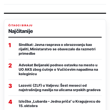
ČITAOCI BIRAJU
Najčitanije
1
Sindikat: Javna rasprava o obrazovanju kao
rijaliti, Ministarstvo se obavezalo da razmotri
primedbe
2
Advokat Beljanski podneo ostavku na mesto u
UO AKS zbog ćutnje o Vučićevim napadima na
koleginicu
3
Lazović (ZLF) u Valjevu: Šest meseci od
najstrašnijeg nasilja na ulicama srpskih gradova
4
Izložba „Lubarda – Jedna priča“ u Kragujevcu do
15. oktobra