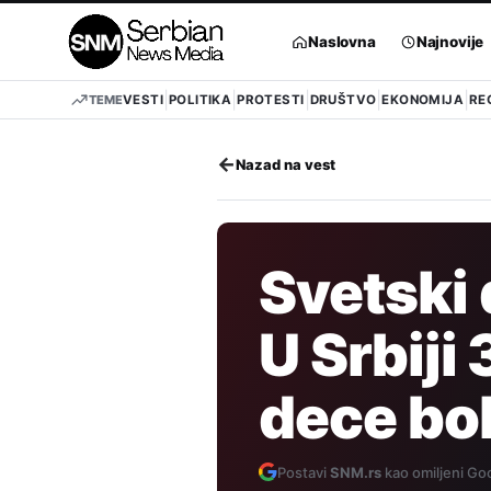
Pređi
na
Naslovna
Najnovije
sadržaj
TEME
VESTI
POLITIKA
PROTESTI
DRUŠTVO
EKONOMIJA
RE
←
Nazad na vest
Svetski 
U Srbiji
dece bo
Postavi
SNM.rs
kao omiljeni Goo