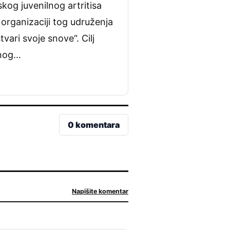
kog juvenilnog artritisa
 organizaciji tog udruženja
vari svoje snove“. Cilj
tnog…
0 komentara
Napišite komentar