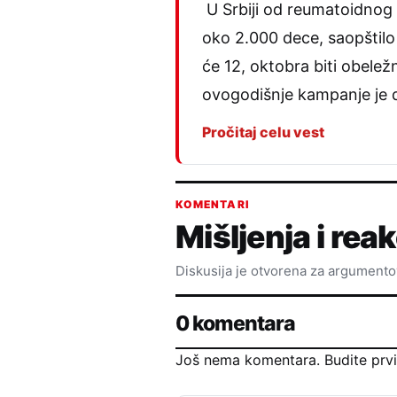
U Srbiji od reumatoidnog a
oko 2.000 dece, saopštilo 
će 12, oktobra biti obelež
ovogodišnje kampanje je 
Pročitaj celu vest
KOMENTARI
Mišljenja i reak
Diskusija je otvorena za argument
0 komentara
Još nema komentara. Budite prvi k