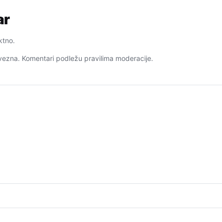
ar
ktno.
ezna. Komentari podležu pravilima moderacije.