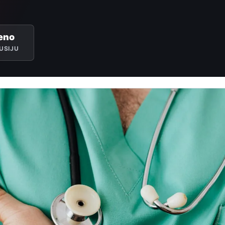
eno
USIJU