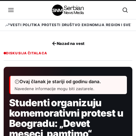
Pređi
na
Otvori
Otvo
sadržaj
meni
pret
VESTI
POLITIKA
PROTESTI
DRUŠTVO
EKONOMIJA
REGION I SVET
←
Nazad na vest
DISKUSIJA ČITALACA
Ovaj članak je stariji od godinu dana.
Navedene informacije mogu biti zastarele.
Studenti organizuju
komemorativni protest u
Beogradu: „Devet
meseci, pamtimo“