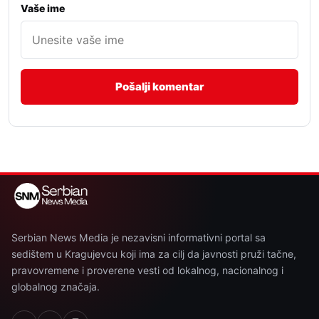
Vaše ime
Serbian News Media je nezavisni informativni portal sa
sedištem u Kragujevcu koji ima za cilj da javnosti pruži tačne,
pravovremene i proverene vesti od lokalnog, nacionalnog i
globalnog značaja.