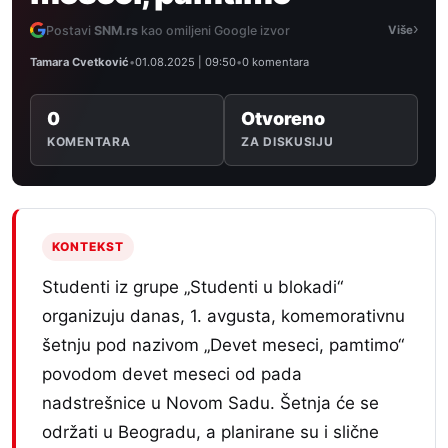
›
Postavi
SNM.rs
kao omiljeni Google izvor
Više
Tamara Cvetković
•
01.08.2025 | 09:50
•
0 komentara
0
Otvoreno
KOMENTARA
ZA DISKUSIJU
KONTEKST
Studenti iz grupe „Studenti u blokadi“
organizuju danas, 1. avgusta, komemorativnu
šetnju pod nazivom „Devet meseci, pamtimo“
povodom devet meseci od pada
nadstrešnice u Novom Sadu. Šetnja će se
održati u Beogradu, a planirane su i slične