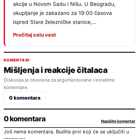
akcije u Novom Sadu i Nišu. U Beogradu,
okupljanje je zakazano za 19:00 časova
ispred Stare železničke stanice,…
Pročitaj celu vest
KOMENTARI
Mišljenja i reakcije čitalaca
Diskusija je otvorena za argumentovane i korektne
komentare.
0 komentara
0 komentara
Napišite komentar
Još nema komentara. Budite prvi koji će se uključiti u
razgovor.