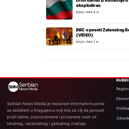
Dron uleteo iz Rumunije u
eksplodirao
REUC
•
PRE 6 H
BBC o poseti Zelenskog 
(VIDEO)
REUC
•
PRE 7 H
RUBR
Region
Ekonom
Serbian News Media je nezavisni informativni portal
Politik
sa sedištem u Kragujevcu koji ima za cilj da javnosti
pruži tačne, pravovremene i proverene vesti od
Zdravlj
lokalnog, nacionalnog i globalnog značaja.