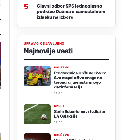
5
Glavni odbor SPS jednoglasno
podržao Dačića o samostalnom
izlasku na izbore
UPRAVO OBJAVLJENO
Najnovije vesti
DRUŠTVO
Predsednica Opštine Kovin:
Sve raspoložive snage na
terenu, u javnosti mnogo
dezinformacija
19:45
SPORT
Serhi Roberto novi fudbaler
LA Galaksija
19:44
DRUŠTVO