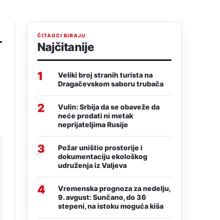
ČITAOCI BIRAJU
Najčitanije
1
Veliki broj stranih turista na
Dragačevskom saboru trubača
2
Vulin: Srbija da se obaveže da
neće prodati ni metak
neprijateljima Rusije
3
Požar uništio prostorije i
dokumentaciju ekološkog
udruženja iz Valjeva
4
Vremenska prognoza za nedelju,
9. avgust: Sunčano, do 36
stepeni, na istoku moguća kiša