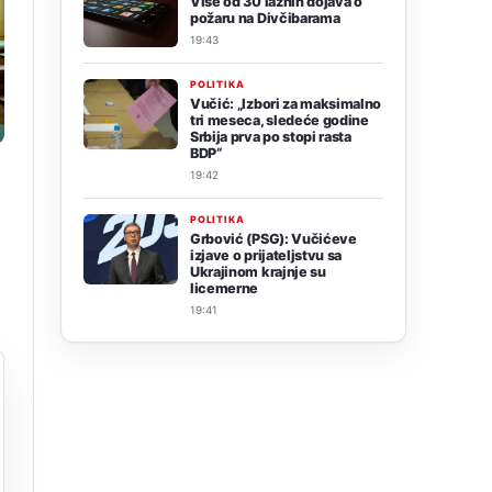
Više od 30 lažnih dojava o
požaru na Divčibarama
19:43
POLITIKA
Vučić: „Izbori za maksimalno
tri meseca, sledeće godine
Srbija prva po stopi rasta
BDP“
19:42
POLITIKA
Grbović (PSG): Vučićeve
izjave o prijateljstvu sa
Ukrajinom krajnje su
licemerne
19:41