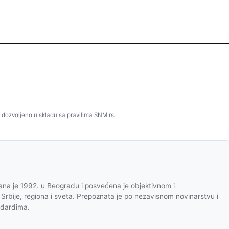
 dozvoljeno u skladu sa pravilima SNM.rs.
na je 1992. u Beogradu i posvećena je objektivnom i
 Srbije, regiona i sveta. Prepoznata je po nezavisnom novinarstvu i
ndardima.