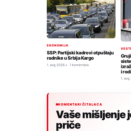
EKONOMIJA
VEST
SSP: Partijski kadrovi otpuštaju
Gruj
radnike u Srbija Kargo
sist
1. avg 2026.
1 komentara
izra
i rod
1. avg
KOMENTARI ČITALACA
Vaše mišljenje 
priče