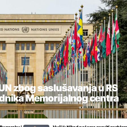
UN zbog saslušavanja u RS
adnika Memorijalnog centra