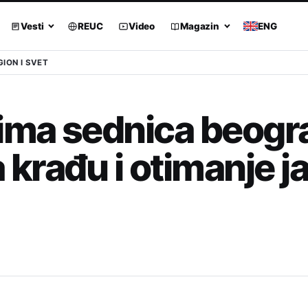
Vesti
REUC
Video
Magazin
ENG
GION I SVET
tima sednica beog
a krađu i otimanje 