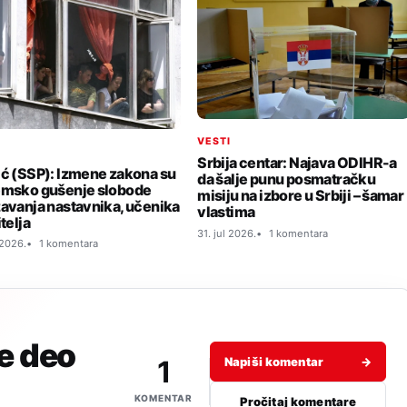
VESTI
I
Srbija centar: Najava ODIHR-a
ić (SSP): Izmene zakona su
da šalje punu posmatračku
emsko gušenje slobode
misiju na izbore u Srbiji – šamar
žavanja nastavnika, učenika
vlastima
itelja
31. jul 2026.
1 komentara
 2026.
1 komentara
je deo
1
Napiši komentar
→
KOMENTAR
Pročitaj komentare