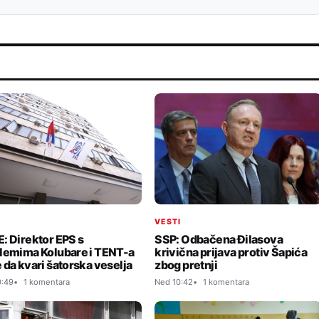
I
VESTI
: Direktor EPS s
SSP: Odbačena Đilasova
lemima Kolubare i TENT-a
krivična prijava protiv Šapića
 da kvari šatorska veselja
zbog pretnji
0:49
1 komentara
Ned 10:42
1 komentara