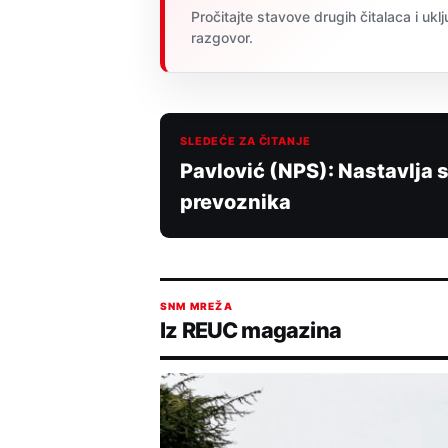
Pročitajte stavove drugih čitalaca i uklj
razgovor.
SLEDEĆE ZA ČITANJE
Pavlović (NPS): Nastavlja s
prevoznika
SNM MREŽA
Iz REUC magazina