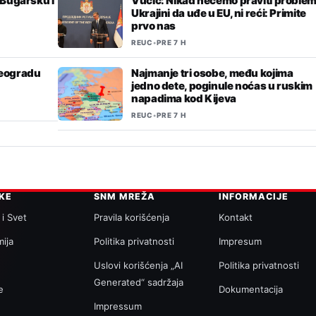
 Bugarsku i
Vučić: Nikad nećemo praviti proble
Ukrajini da uđe u EU, ni reći: Primite
prvo nas
REUC
•
PRE 7 H
Beogradu
Najmanje tri osobe, među kojima
jedno dete, poginule noćas u ruskim
napadima kod Kijeva
REUC
•
PRE 7 H
IKE
SNM MREŽA
INFORMACIJE
 i Svet
Pravila korišćenja
Kontakt
ija
Politika privatnosti
Impresum
a
Uslovi korišćenja „AI
Politika privatnosti
Generated“ sadržaja
e
Dokumentacija
Impressum