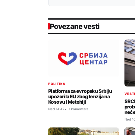
Povezane vesti
POLITIKA
Platforma za evropsku Srbiju
VEST
upozorila EU zbog tenzija na
SRCE
Kosovu i Metohiji
prob
Ned 14:42
1 komentara
neće
Ned 1