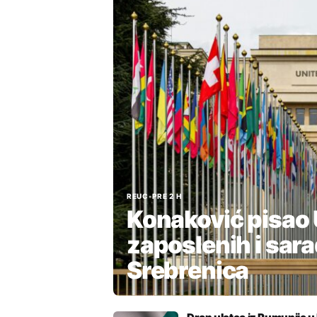
REUC
•
PRE 2 H
Konaković pisao 
zaposlenih i sar
Srebrenica