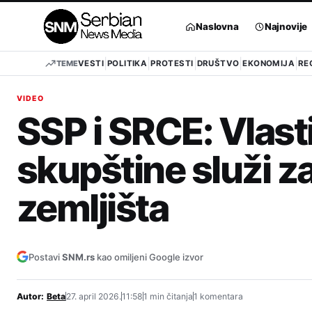
Pređi
na
Naslovna
Najnovije
sadržaj
TEME
VESTI
POLITIKA
PROTESTI
DRUŠTVO
EKONOMIJA
RE
VIDEO
SSP i SRCE: Vlas
skupštine služi z
zemljišta
Postavi
SNM.rs
kao omiljeni Google izvor
Autor:
Beta
27. april 2026.
11:58
1 min čitanja
1 komentara