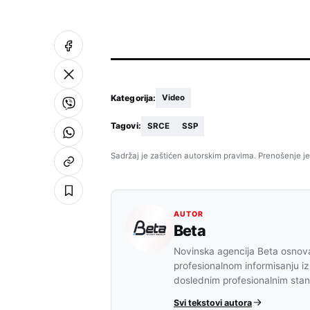
Kategorija:
Video
Tagovi:
SRCE
SSP
Sadržaj je zaštićen autorskim pravima. Prenošenje je
AUTOR
Beta
Novinska agencija Beta osnova
profesionalnom informisanju iz
doslednim profesionalnim sta
Svi tekstovi autora