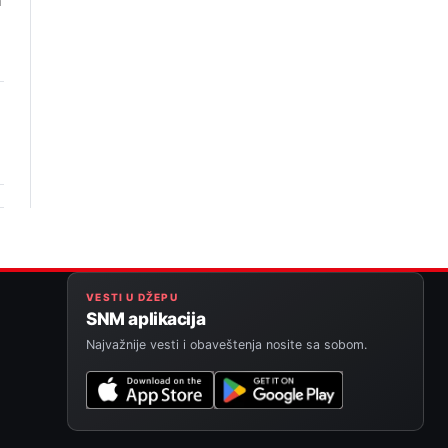
m
VESTI U DŽEPU
SNM aplikacija
Najvažnije vesti i obaveštenja nosite sa sobom.