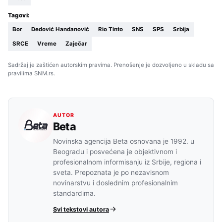
Tagovi:
Bor
Đedović Handanović
Rio Tinto
SNS
SPS
Srbija
SRCE
Vreme
Zaječar
Sadržaj je zaštićen autorskim pravima. Prenošenje je dozvoljeno u skladu sa
pravilima SNM.rs.
AUTOR
Beta
Novinska agencija Beta osnovana je 1992. u
Beogradu i posvećena je objektivnom i
profesionalnom informisanju iz Srbije, regiona i
sveta. Prepoznata je po nezavisnom
novinarstvu i doslednim profesionalnim
standardima.
Svi tekstovi autora