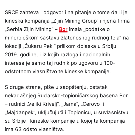
SRCE zahteva i odgovor i na pitanje o tome da li je
kineska kompanija „Zijin Mining Group“ i njena firma
„Serbia Zijin Mining“ –
Bor
imala „podatke o
minerološkom sastavu zlatonosnog rudnog tela“ na
lokaciji „Čukaru Peki“ prilikom dolaska u Srbiju
2019. godine, i iz kojih razloga i nacionalnih
interesa je samo taj rudnik po ugovoru u 100-
odstotnom vlasništvo te kineske kompanije.
S druge strane, piše u saopštenju, ostatak
nekadašnjeg Rudarsko-topioničarskog basena Bor
– rudnici „Veliki Krivelj“, „Jama“, „Cerovo“ i
„Majdanpek“, uključujući i Topionicu, u suvlasništvu
su Srbije i kineske kompanije u kojoj ta kompanija
ima 63 odsto vlasništva.