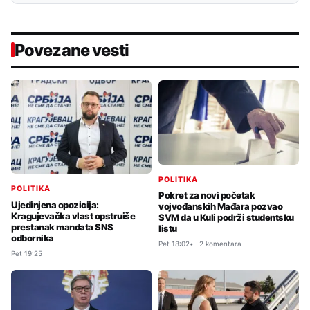
Povezane vesti
POLITIKA
POLITIKA
Pokret za novi početak
Ujedinjena opozicija:
vojvođanskih Mađara pozvao
Kragujevačka vlast opstruiše
SVM da u Kuli podrži studentsku
prestanak mandata SNS
listu
odbornika
Pet 18:02
2 komentara
Pet 19:25