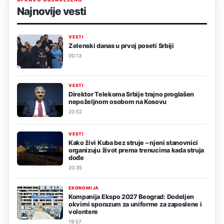
Najnovije vesti
VESTI
Zelenski danas u prvoj poseti Srbiji
00:13
VESTI
Direktor Telekoma Srbije trajno proglašen
nepoželjnom osobom na Kosovu
20:52
VESTI
Kako živi Kuba bez struje – njeni stanovnici
organizuju život prema trenucima kada struja
dođe
20:35
EKONOMIJA
Kompanija Ekspo 2027 Beograd: Dodeljen
okvirni sporazum za uniforme za zaposlene i
volontere
19:57