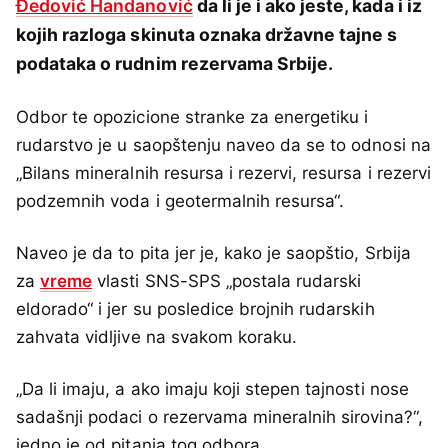
Đedović Handanović
da li je i ako jeste, kada i iz
kojih razloga skinuta oznaka državne tajne s
podataka o rudnim rezervama Srbije.
Odbor te opozicione stranke za energetiku i
rudarstvo je u saopštenju naveo da se to odnosi na
„Bilans mineralnih resursa i rezervi, resursa i rezervi
podzemnih voda i geotermalnih resursa“.
Naveo je da to pita jer je, kako je saopštio, Srbija
za
vreme
vlasti SNS-SPS „postala rudarski
eldorado“ i jer su posledice brojnih rudarskih
zahvata vidljive na svakom koraku.
„Da li imaju, a ako imaju koji stepen tajnosti nose
sadašnji podaci o rezervama mineralnih sirovina?“,
jedno je od pitanja tog odbora.