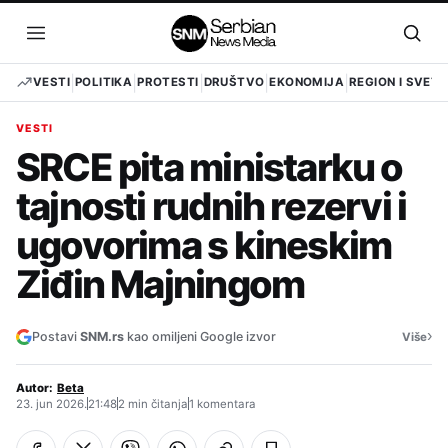
Pređi
na
Otvori
Otvo
sadržaj
meni
pret
VESTI
POLITIKA
PROTESTI
DRUŠTVO
EKONOMIJA
REGION I SVET
VESTI
SRCE pita ministarku o
tajnosti rudnih rezervi i
ugovorima s kineskim
Ziđin Majningom
›
Postavi
SNM.rs
kao omiljeni Google izvor
Više
Autor:
Beta
23. jun 2026.
21:48
2 min čitanja
1 komentara