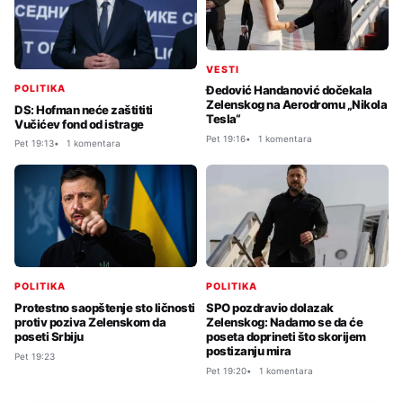
VESTI
POLITIKA
Đedović Handanović dočekala
Zelenskog na Aerodromu „Nikola
DS: Hofman neće zaštititi
Tesla“
Vučićev fond od istrage
Pet 19:16
1 komentara
Pet 19:13
1 komentara
POLITIKA
POLITIKA
Protestno saopštenje sto ličnosti
SPO pozdravio dolazak
protiv poziva Zelenskom da
Zelenskog: Nadamo se da će
poseti Srbiju
poseta doprineti što skorijem
postizanju mira
Pet 19:23
Pet 19:20
1 komentara