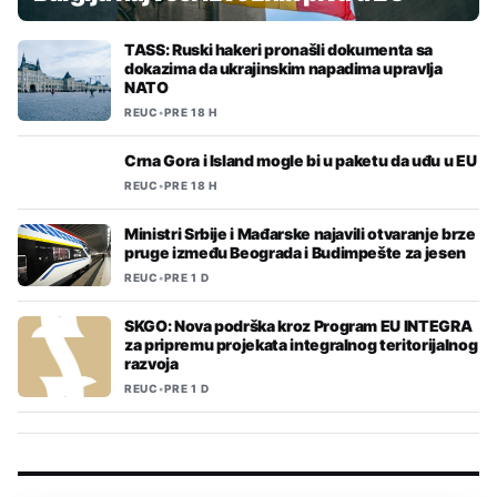
TASS: Ruski hakeri pronašli dokumenta sa
dokazima da ukrajinskim napadima upravlja
NATO
REUC
•
PRE 18 H
Crna Gora i Island mogle bi u paketu da uđu u EU
REUC
•
PRE 18 H
Ministri Srbije i Mađarske najavili otvaranje brze
pruge između Beograda i Budimpešte za jesen
REUC
•
PRE 1 D
SKGO: Nova podrška kroz Program EU INTEGRA
za pripremu projekata integralnog teritorijalnog
razvoja
REUC
•
PRE 1 D