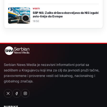
VESTI
SSP Niš: Zašto država dozvoljava da Niš izgubi
avio-linije do Evrope
19:50
Serbian News Media je nezavisni informativni portal sa
sedištem u Kragujevcu koji ima za cilj da javnosti pruži tačne,
pravovremene i proverene vesti od lokalnog, nacionalnog i
globalnog značaja.
RUBRIKE