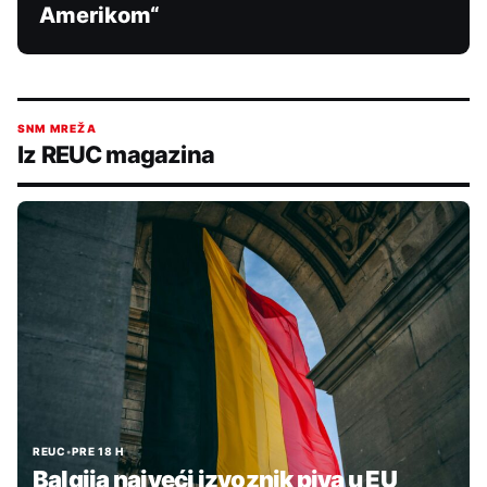
Amerikom“
SNM MREŽA
Iz REUC magazina
REUC
•
PRE 18 H
Balgija najveći izvoznik piva u EU