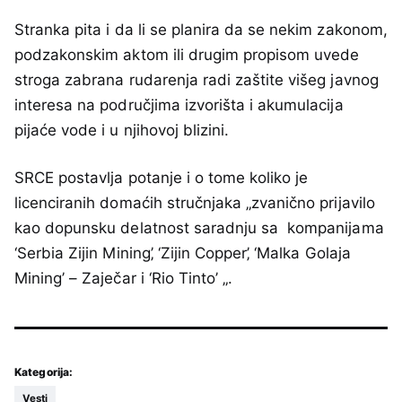
Stranka pita i da li se planira da se nekim zakonom,
podzakonskim aktom ili drugim propisom uvede
stroga zabrana rudarenja radi zaštite višeg javnog
interesa na područjima izvorišta i akumulacija
pijaće vode i u njihovoj blizini.
SRCE postavlja potanje i o tome koliko je
licenciranih domaćih stručnjaka „zvanično prijavilo
kao dopunsku delatnost saradnju sa kompanijama
‘Serbia Zijin Mining’‚ ‘Zijin Copper’‚ ‘Malka Golaja
Mining’ – Zaječar i ‘Rio Tinto’ „.
Kategorija:
Vesti