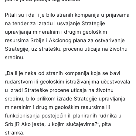
Pitali su i da li je bilo stranih kompanija u prijavama
na tender za izradu i usvajanje Strategije
upravljanja mineralnim i drugim geološkim
resursima Srbije i Akcionog plana za ostvarivanje
Strategije, uz stratešku procenu uticaja na životnu
sredinu.
„Da li je neka od stranih kompanija koja se bavi
rudarstvom ili geološkim istraživanjima učestvovala
u izradi Strateške procene uticaja na životnu
sredinu, bilo prilikom izrade Strategije upravljanja
mineralnim i drugim geološkim resursima ili
funkcionisanja postojećih ili planiranih rudnika u
Srbiji? Ako jeste, u kojim slučajevima?”, pita
stranka.