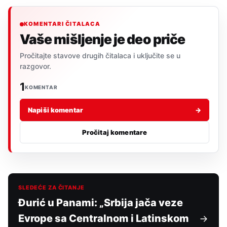
KOMENTARI ČITALACA
Vaše mišljenje je deo priče
Pročitajte stavove drugih čitalaca i uključite se u
razgovor.
1
KOMENTAR
Napiši komentar
→
Pročitaj komentare
SLEDEĆE ZA ČITANJE
Đurić u Panami: „Srbija jača veze
Evrope sa Centralnom i Latinskom