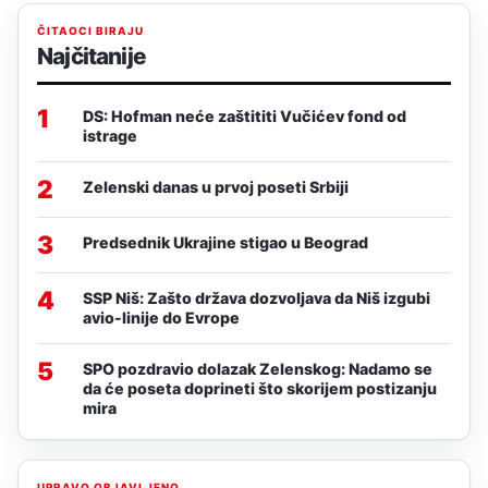
ČITAOCI BIRAJU
Najčitanije
1
DS: Hofman neće zaštititi Vučićev fond od
istrage
2
Zelenski danas u prvoj poseti Srbiji
3
Predsednik Ukrajine stigao u Beograd
4
SSP Niš: Zašto država dozvoljava da Niš izgubi
avio-linije do Evrope
5
SPO pozdravio dolazak Zelenskog: Nadamo se
da će poseta doprineti što skorijem postizanju
mira
UPRAVO OBJAVLJENO