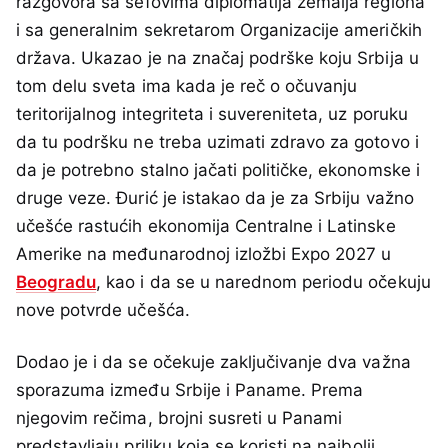
razgovora sa šefovima diplomatija zemalja regiona
i sa generalnim sekretarom Organizacije američkih
država. Ukazao je na značaj podrške koju Srbija u
tom delu sveta ima kada je reč o očuvanju
teritorijalnog integriteta i suvereniteta, uz poruku
da tu podršku ne treba uzimati zdravo za gotovo i
da je potrebno stalno jačati političke, ekonomske i
druge veze. Đurić je istakao da je za Srbiju važno
učešće rastućih ekonomija Centralne i Latinske
Amerike na međunarodnoj izložbi Expo 2027 u
Beogradu
, kao i da se u narednom periodu očekuju
nove potvrde učešća.
Dodao je i da se očekuje zaključivanje dva važna
sporazuma između Srbije i Paname. Prema
njegovim rečima, brojni susreti u Panami
predstavljaju priliku koja se koristi na najbolji