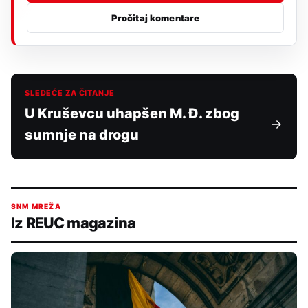
Pročitaj komentare
SLEDEĆE ZA ČITANJE
U Kruševcu uhapšen M. Đ. zbog
sumnje na drogu
SNM MREŽA
Iz REUC magazina