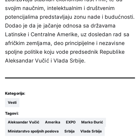
svojim naučnim, intelektualnim i društvenim
potencijalima predstavljaju zonu nade i budućnosti.
Dodao je da je jačanje odnosa sa državama
Latinske i Centralne Amerike, uz dosledan rad sa
afričkim zemljama, deo principijelne i nezavisne
spoljne politike koju vode predsednik Republike
Aleksandar Vučić i Vlada Srbije.
Kategorija:
Vesti
Tagovi:
Aleksandar Vučić
Amerika
EXPO
Marko Đurić
Ministarstvo spoljnih poslova
Srbija
Vlada Srbije