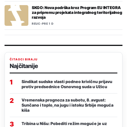
SKGO: Nova podrška kroz Program EU INTEGRA
za pripremu projekata integralnog teritorijalnog
razvoja
REUC
•
PRE 1 D
ČITAOCI BIRAJU
Najčitanije
1
Sindikat sudske vlasti podneo krivičnu prijavu
protiv predsednice Osnovnog suda u Užicu
2
Vremenska prognoza za subotu, 8. avgust:
Sunčano i toplo, na jugu i istoku Srbije moguća
kiša
3
Tribina u Nišu: Pobediti režim moguće je uz