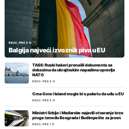
REUC
•
PRE 5 H
Balgija najveći izvoznik piva u EU
TASS: Ruski hakeri pronašli dokumenta sa
dokazima da ukrajinskim napadima upravlja
NATO
REUC
•
PRE 5 H
Crna Gora i Island mogle bi u paketu da uđu u EU
REUC
•
PRE 5 H
Ministri Srbije i Mađarske najavili otvaranje brze
pruge između Beograda i Budimpešte za jesen
REUC
•
PRE 1 D