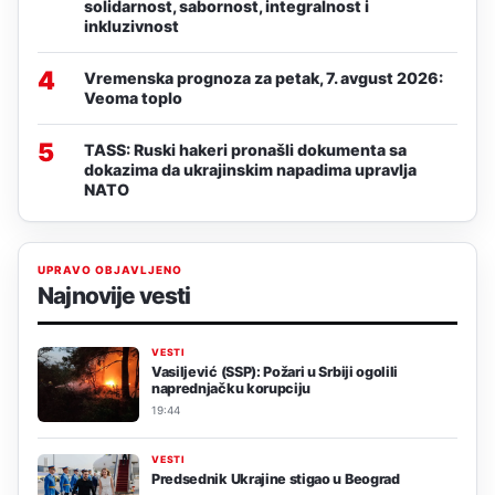
solidarnost, sabornost, integralnost i
inkluzivnost
4
Vremenska prognoza za petak, 7. avgust 2026:
Veoma toplo
5
TASS: Ruski hakeri pronašli dokumenta sa
dokazima da ukrajinskim napadima upravlja
NATO
UPRAVO OBJAVLJENO
Najnovije vesti
VESTI
Vasiljević (SSP): Požari u Srbiji ogolili
naprednjačku korupciju
19:44
VESTI
Predsednik Ukrajine stigao u Beograd