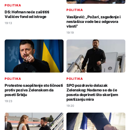
POLITIKA
POLITIKA
DS: Hofman neće zaštititi
Vučićev fond od istrage
Vasiljević: „Požari, zagađenje i
nestašica vode bez odgovora
19:13
vlasti“
19:19
POLITIKA
POLITIKA
Protestno saopštenje sto ličnosti
SPO pozdravio dolazak
protiv poziva Zelenskom da
Zelenskog: Nadamo se da će
poseti Srbiju
poseta doprineti što skorijem
postizanju mira
19:23
19:20