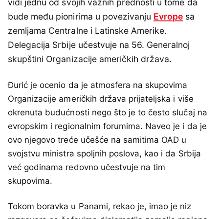
vidi jednu od svojih važnih prednosti u tome da
bude među pionirima u povezivanju
Evrope
sa
zemljama Centralne i Latinske Amerike.
Delegacija Srbije učestvuje na 56. Generalnoj
skupštini Organizacije američkih država.
Đurić je ocenio da je atmosfera na skupovima
Organizacije američkih država prijateljska i više
okrenuta budućnosti nego što je to često slučaj na
evropskim i regionalnim forumima. Naveo je i da je
ovo njegovo treće učešće na samitima OAD u
svojstvu ministra spoljnih poslova, kao i da Srbija
već godinama redovno učestvuje na tim
skupovima.
Tokom boravka u Panami, rekao je, imao je niz