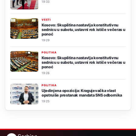
19:33
VESTI
Kosovo: Skupština nastavlja konstitutivnu
sednicu u subotu, ustavni rok ističe večeras u
ponoć
19:29
POLITIKA
Kosovo: Skupština nastavlja konstitutivnu
sednicu u subotu, ustavni rok ističe večeras u
ponoć
19:26
POLITIKA
Ujedinjena opozicija: Kragujevačka vlast
opstruiše prestanak mandata SNS odbornika
19:25