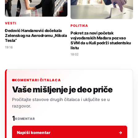
VESTI
POLITIKA
Đedović Handanović dočekala
Pokret za novi početak
Zelenskog na Aerodromu „Nikola
vojvođanskih Mađara pozvao
Tesla“
SVM da u Kuli podrži studentsku
listu
19:16
18:02
KOMENTARI ČITALACA
Vaše mišljenje je deo priče
Pročitajte stavove drugih čitalaca i uključite se u
razgovor.
1
KOMENTAR
Napiši komentar
→