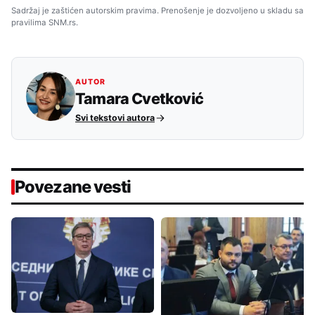
Sadržaj je zaštićen autorskim pravima. Prenošenje je dozvoljeno u skladu sa
pravilima SNM.rs.
AUTOR
Tamara Cvetković
Svi tekstovi autora
Povezane vesti