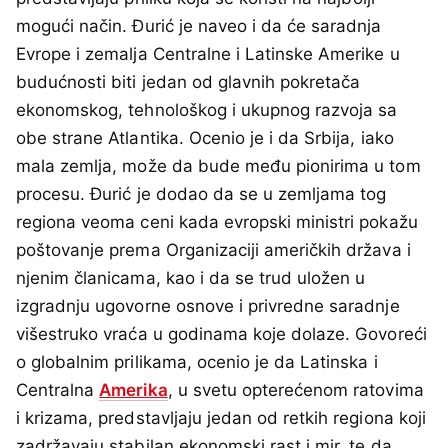
mogući način. Đurić je naveo i da će saradnja
Evrope i zemalja Centralne i Latinske Amerike u
budućnosti biti jedan od glavnih pokretača
ekonomskog, tehnološkog i ukupnog razvoja sa
obe strane Atlantika. Ocenio je i da Srbija, iako
mala zemlja, može da bude među pionirima u tom
procesu. Đurić je dodao da se u zemljama tog
regiona veoma ceni kada evropski ministri pokažu
poštovanje prema Organizaciji američkih država i
njenim članicama, kao i da se trud uložen u
izgradnju ugovorne osnove i privredne saradnje
višestruko vraća u godinama koje dolaze. Govoreći
o globalnim prilikama, ocenio je da Latinska i
Centralna
Amerika
, u svetu opterećenom ratovima
i krizama, predstavljaju jedan od retkih regiona koji
zadržavaju stabilan ekonomski rast i mir, te da