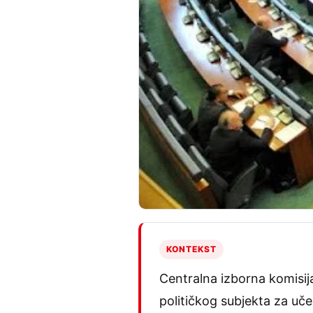
KONTEKST
Centralna izborna komisija
političkog subjekta za uče