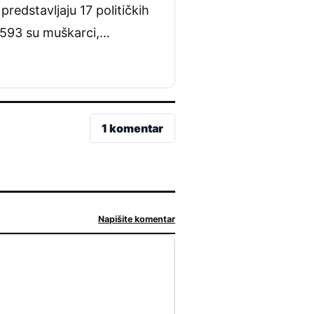
predstavljaju 17 političkih
, 593 su muškarci,…
1 komentar
Napišite komentar