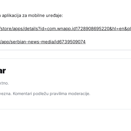
h aplikacija za mobilne uređaje:
om/store/apps/details?id=com.wnapp.id1728908695220&hl=en&pl
us/app/serbian-news-media/id6739509074
ar
ktno.
ezna. Komentari podležu pravilima moderacije.