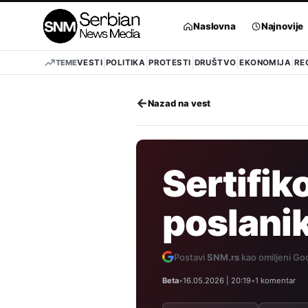
Pređi
na
Naslovna
Najnovije
sadržaj
TEME
VESTI
POLITIKA
PROTESTI
DRUŠTVO
EKONOMIJA
RE
←
Nazad na vest
Sertifik
poslani
Postavi
SNM.rs
kao omiljeni Goo
Beta
•
16.05.2026 | 20:19
•
1 komentar