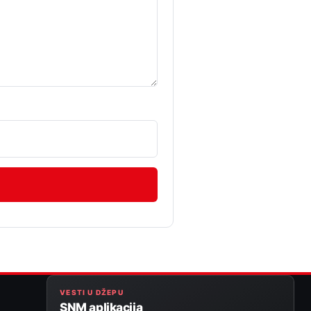
VESTI U DŽEPU
SNM aplikacija