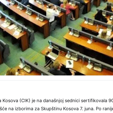
 Kosova (CIK) je na današnjoj sednici sertifikovala 9
šće na izborima za Skupštinu Kosova 7. juna. Po ranij