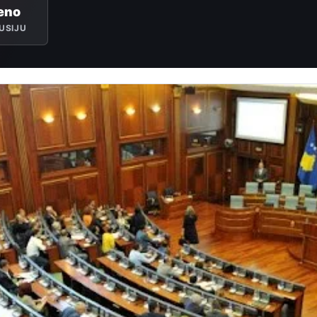
eno
USIJU