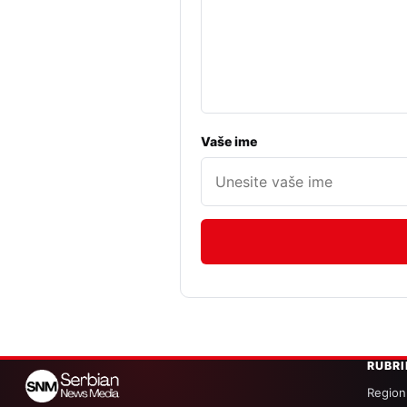
Vaše ime
RUBR
Region