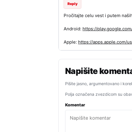
Reply
Pročitajte celu vest i putem naši
Android:
https://play.google.c
Apple:
https://apps.apple.com/
Napišite koment
Pišite jasno, argumentovano i kore
Polja označena zvezdicom su obav
Komentar