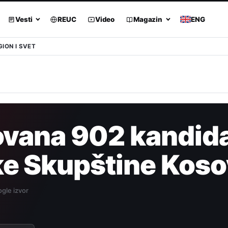
Vesti
REUC
Video
Magazin
ENG
GION I SVET
ovana 902 kandida
ke Skupštine Kos
gle izvor