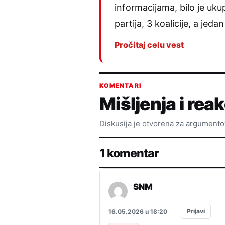
informacijama, bilo je ukup
partija, 3 koalicije, a je
Pročitaj celu vest
KOMENTARI
Mišljenja i reak
Diskusija je otvorena za argument
1 komentar
SNM
Prijavi
16.05.2026 u 18:20
·