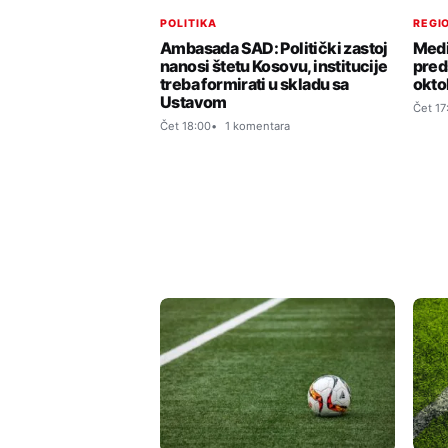
POLITIKA
REGIO
Ambasada SAD: Politički zastoj
Medi
nanosi štetu Kosovu, institucije
pred
treba formirati u skladu sa
okto
Ustavom
Čet 17
Čet 18:00
1 komentara