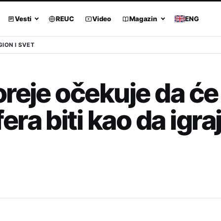
Vesti
REUC
Video
Magazin
ENG
GION I SVET
reje očekuje da će
ra biti kao da igra