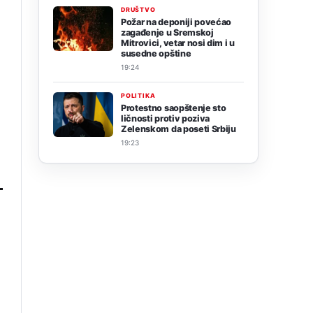
DRUŠTVO
Požar na deponiji povećao
zagađenje u Sremskoj
Mitrovici, vetar nosi dim i u
susedne opštine
19:24
POLITIKA
Protestno saopštenje sto
ličnosti protiv poziva
Zelenskom da poseti Srbiju
19:23