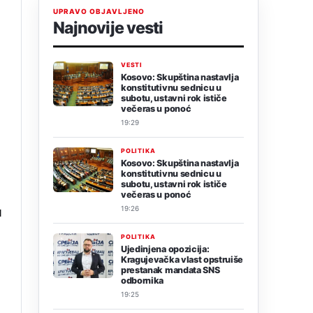
UPRAVO OBJAVLJENO
Najnovije vesti
VESTI
Kosovo: Skupština nastavlja
konstitutivnu sednicu u
subotu, ustavni rok ističe
večeras u ponoć
19:29
POLITIKA
Kosovo: Skupština nastavlja
konstitutivnu sednicu u
subotu, ustavni rok ističe
večeras u ponoć
u
19:26
POLITIKA
Ujedinjena opozicija:
Kragujevačka vlast opstruiše
prestanak mandata SNS
odbornika
19:25