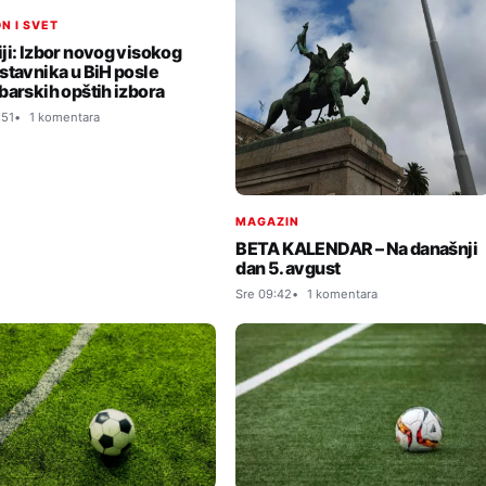
N I SVET
ji: Izbor novog visokog
stavnika u BiH posle
barskih opštih izbora
:51
1 komentara
MAGAZIN
BETA KALENDAR – Na današnji
dan 5. avgust
Sre 09:42
1 komentara