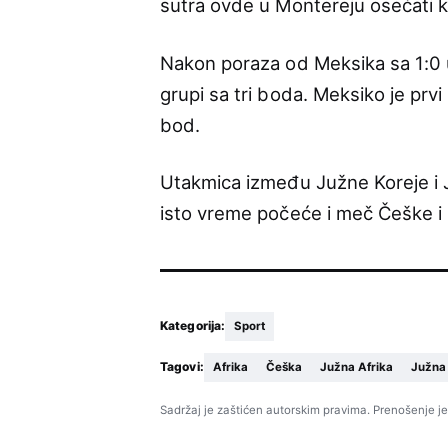
sutra ovde u Montereju osećati ka
Nakon poraza od Meksika sa 1:0 
grupi sa tri boda. Meksiko je pr
bod.
Utakmica između Južne Koreje i J
isto vreme počeće i meč Češke i 
Kategorija:
Sport
Tagovi:
Afrika
Češka
Južna Afrika
Južna
Sadržaj je zaštićen autorskim pravima. Prenošenje je