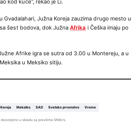
o kod kuće“, rekao je Li.
u Gvadalahari, Južna Koreja zauzima drugo mesto u
vi sa šest bodova, dok Južna
Afrika
i Češka imaju po
užne Afrike igra se sutra od 3.00 u Montereju, a u
Meksika u Meksiko sitiju.
 Koreja
Meksiko
SAD
Svetsko prvenstvo
Vreme
 dozvoljeno u skladu sa pravilima SNM.rs.