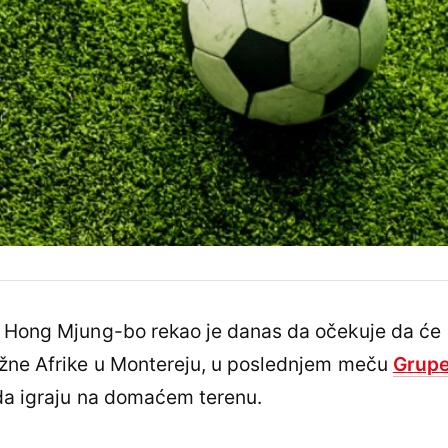
e Hong Mjung-bo rekao je danas da očekuje da će
užne Afrike u Montereju, u poslednjem meču
Grup
 da igraju na domaćem terenu.