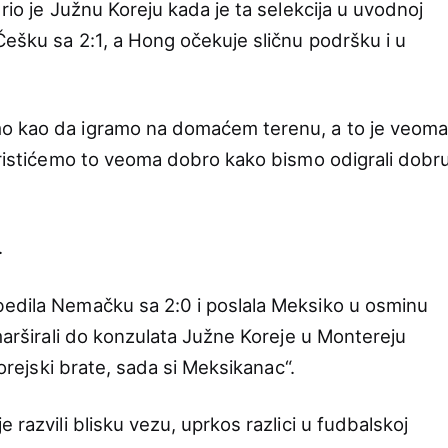
rio je Južnu Koreju kada je ta selekcija u uvodnoj
Češku sa 2:1, a Hong očekuje sličnu podršku i u
mo kao da igramo na domaćem terenu, a to je veoma
koristićemo to veoma dobro kako bismo odigrali dobr
.
bedila Nemačku sa 2:0 i poslala Meksiko u osminu
 marširali do konzulata Južne Koreje u Montereju
„Korejski brate, sada si Meksikanac“.
 razvili blisku vezu, uprkos razlici u fudbalskoj