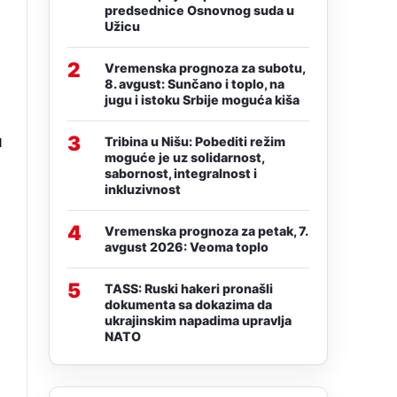
predsednice Osnovnog suda u
Užicu
2
Vremenska prognoza za subotu,
8. avgust: Sunčano i toplo, na
jugu i istoku Srbije moguća kiša
u
3
Tribina u Nišu: Pobediti režim
moguće je uz solidarnost,
sabornost, integralnost i
inkluzivnost
4
Vremenska prognoza za petak, 7.
avgust 2026: Veoma toplo
5
TASS: Ruski hakeri pronašli
dokumenta sa dokazima da
ukrajinskim napadima upravlja
NATO