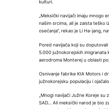
kulturi.
„Meksički navijači imaju mnogo en
našim srcima, ali je zaista teško iz
osećanja“, rekao je Li Ha-jang, na
Pored navijača koji su doputoval
5.000 južnokorejskih imigranata 
aerodroma Monterej u oblasti poz
Osnivanje fabrike KIA Motors i d
južnokorejsku populaciju i ojača
„Mnogi navijači Južne Koreje su z
SAD… Ali meksički narod je bio 