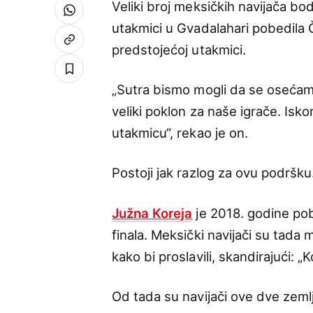
Veliki broj meksičkih navijača bod
utakmici u Gvadalahari pobedila 
predstojećoj utakmici.
„Sutra bismo mogli da se oseća
veliki poklon za naše igrače. Is
utakmicu“, rekao je on.
Postoji jak razlog za ovu podršku
Južna Koreja
je 2018. godine po
finala. Meksički navijači su tada
kako bi proslavili, skandirajući: 
Od tada su navijači ove dve zemlje