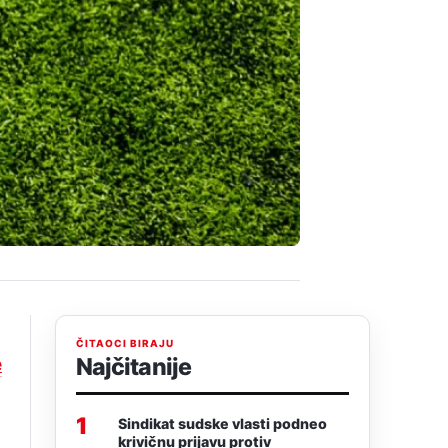
ČITAOCI BIRAJU
e
Najčitanije
1
Sindikat sudske vlasti podneo
krivičnu prijavu protiv