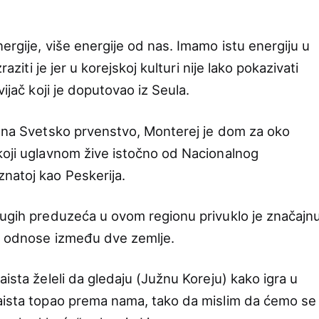
ergije, više energije od nas. Imamo istu energiju u
raziti je jer u korejskoj kulturi nije lako pokazivati
vijač koji je doputovao iz Seula.
i na Svetsko prvenstvo, Monterej je dom za oko
koji uglavnom žive istočno od Nacionalnog
natoj kao Peskerija.
rugih preduzeća u ovom regionu privuklo je značajn
lo odnose između dve zemlje.
aista želeli da gledaju (Južnu Koreju) kako igra u
zaista topao prema nama, tako da mislim da ćemo se