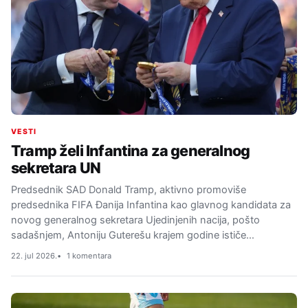
VESTI
Tramp želi Infantina za generalnog
sekretara UN
Predsednik SAD Donald Tramp, aktivno promoviše
predsednika FIFA Đanija Infantina kao glavnog kandidata za
novog generalnog sekretara Ujedinjenih nacija, pošto
sadašnjem, Antoniju Guterešu krajem godine ističe…
22. jul 2026.
1 komentara