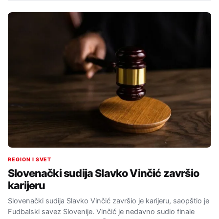
REGION I SVET
Slovenački sudija Slavko Vinčić završio
karijeru
Slovenački sudija Slavko Vinčić završio je karijeru, saopštio je
Fudbalski savez Slovenije. Vinčić je nedavno sudio finale