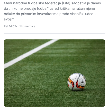
Međunarodna fudbalska federacija (Fifa) saopštila je danas
da „niko ne prodaje fudbal“ usred kritika na račun njene
odluke da privatnim investitorima proda vlasnički udeo u
svojim…
Pet 14:05
1 komentara