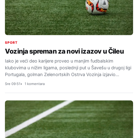
SPORT
Vozinja spreman za novi izazov u Čileu
Iako je veći deo karijere proveo u manjim fudbalskim
klubovima u nižim ligama, poslednji put u Šavešu u drugoj ligi
Portugala, golman Zelenortskih Ostrva Vozinja izjavio…
Sre 09:51
1 komentara