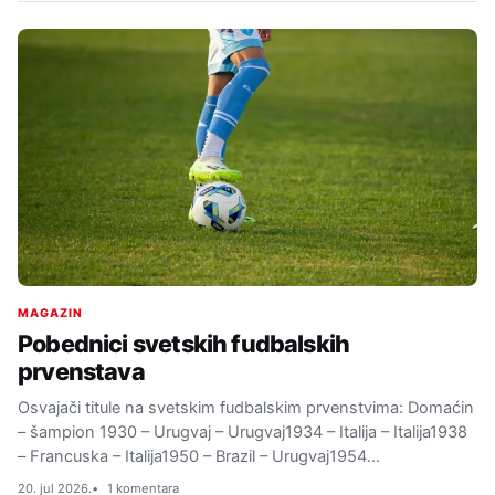
MAGAZIN
Pobednici svetskih fudbalskih
prvenstava
Osvajači titule na svetskim fudbalskim prvenstvima: Domaćin
– šampion 1930 – Urugvaj – Urugvaj1934 – Italija – Italija1938
– Francuska – Italija1950 – Brazil – Urugvaj1954…
20. jul 2026.
1 komentara