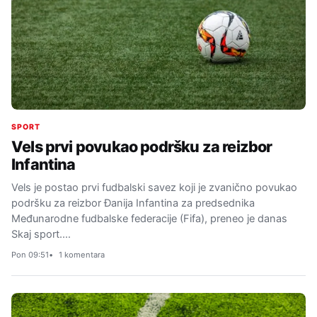
SPORT
Vels prvi povukao podršku za reizbor
Infantina
Vels je postao prvi fudbalski savez koji je zvanično povukao
podršku za reizbor Đanija Infantina za predsednika
Međunarodne fudbalske federacije (Fifa), preneo je danas
Skaj sport.…
Pon 09:51
1 komentara