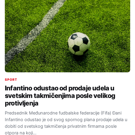
SPORT
Infantino odustao od prodaje udela u
svetskim takmičenjima posle velikog
protivljenja
Predsednik Međunarodne fudbalske federacije (Fifa) Đani
Infantino odustao je od svog spornog plana prodaje udela u
dobiti od svetskog takmičenja privatnim firmama posle
otpora na koji…