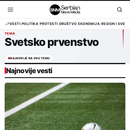
Pređi
na
Otvori
Otvo
sadržaj
meni
pret
VESTI
POLITIKA
PROTESTI
DRUŠTVO
EKONOMIJA
REGION I SVET
TEMA
Svetsko prvenstvo
NAJNOVIJE NA OVU TEMU
Najnovije vesti