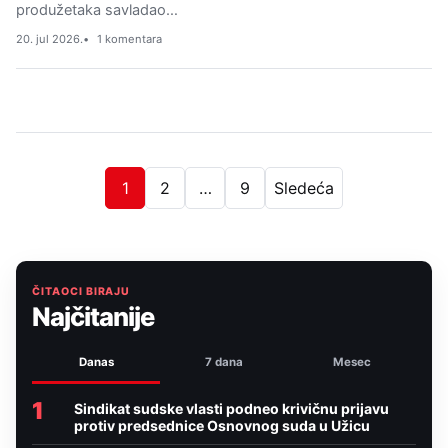
produžetaka savladao…
20. jul 2026.
1 komentara
1
2
…
9
Sledeća
ČITAOCI BIRAJU
Najčitanije
Danas
7 dana
Mesec
1
Sindikat sudske vlasti podneo krivičnu prijavu
protiv predsednice Osnovnog suda u Užicu