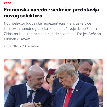
VESTI
Francuska naredne sedmice predstavlja
novog selektora
Novi selektor fudbalske reprezentacije Francuske biće
imenovan narednog utorka, kada se očekuje da će Zinedin
Zidan na klupi tog nacionalnog tima zameniti Didijea Dešana.
Fudbalski savez…
23. jul 2026.
1 komentara