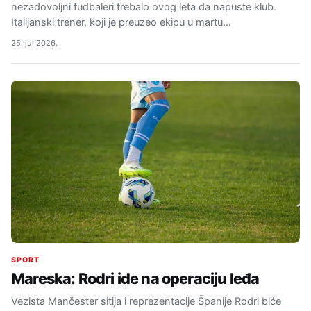
nezadovoljni fudbaleri trebalo ovog leta da napuste klub.
Italijanski trener, koji je preuzeo ekipu u martu…
25. jul 2026.
SPORT
Mareska: Rodri ide na operaciju leđa
Vezista Mančester sitija i reprezentacije Španije Rodri biće