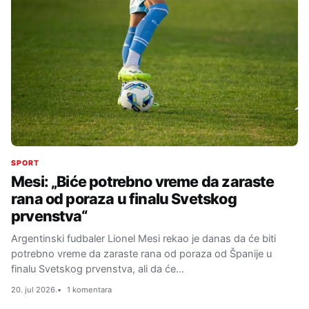
SPORT
Mesi: „Biće potrebno vreme da zaraste
rana od poraza u finalu Svetskog
prvenstva“
Argentinski fudbaler Lionel Mesi rekao je danas da će biti
potrebno vreme da zaraste rana od poraza od Španije u
finalu Svetskog prvenstva, ali da će…
20. jul 2026.
1 komentara