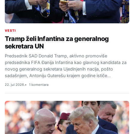
VESTI
Tramp želi Infantina za generalnog
sekretara UN
Predsednik SAD Donald Tramp, aktivno promoviše
predsednika FIFA Đanija Infantina kao glavnog kandidata za
novog generalnog sekretara Ujedinjenih nacija, pošto
sadašnjem, Antoniju Guterešu krajem godine ističe…
22. jul 2026.
1 komentara