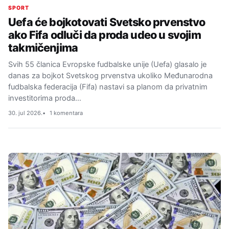
SPORT
Uefa će bojkotovati Svetsko prvenstvo
ako Fifa odluči da proda udeo u svojim
takmičenjima
Svih 55 članica Evropske fudbalske unije (Uefa) glasalo je
danas za bojkot Svetskog prvenstva ukoliko Međunarodna
fudbalska federacija (Fifa) nastavi sa planom da privatnim
investitorima proda…
30. jul 2026.
1 komentara