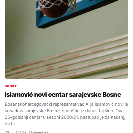
SPORT
Islamović novi centar sarajevske Bosne
Bosanskohercegovački reprezentativac Alija Islamović novi je
košarkaš sarajevske Bosne, saopštio je danas taj klub. Ovaj
25-godišnji centar u sezoni 2020/21. nastupao je za Kakanj,
da bi…
26. jul 2026.
1 komentara