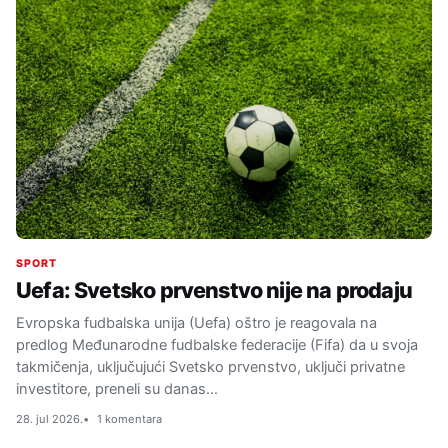
SPORT
Uefa: Svetsko prvenstvo nije na prodaju
Evropska fudbalska unija (Uefa) oštro je reagovala na
predlog Međunarodne fudbalske federacije (Fifa) da u svoja
takmičenja, uključujući Svetsko prvenstvo, uključi privatne
investitore, preneli su danas…
28. jul 2026.
1 komentara