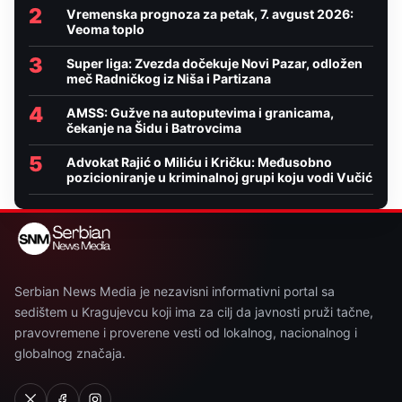
2
Vremenska prognoza za petak, 7. avgust 2026:
Veoma toplo
3
Super liga: Zvezda dočekuje Novi Pazar, odložen
meč Radničkog iz Niša i Partizana
4
AMSS: Gužve na autoputevima i granicama,
čekanje na Šidu i Batrovcima
5
Advokat Rajić o Miliću i Kričku: Međusobno
pozicioniranje u kriminalnoj grupi koju vodi Vučić
Serbian News Media je nezavisni informativni portal sa
sedištem u Kragujevcu koji ima za cilj da javnosti pruži tačne,
pravovremene i proverene vesti od lokalnog, nacionalnog i
globalnog značaja.