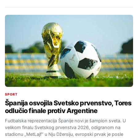
SPORT
Španija osvojila Svetsko prvenstvo, Tores
odlučio finale protiv Argentine
Fudbalska reprezentacija Španije novi je šampion sveta. U
velikom finalu Svetskog prvenstva 2026, odigranom na
stadionu „MetLajf“ u Nju Džersiju, evropski prvak je posle