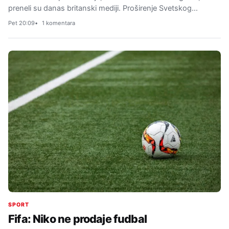
preneli su danas britanski mediji. Proširenje Svetskog…
Pet 20:09
1 komentara
SPORT
Fifa: Niko ne prodaje fudbal