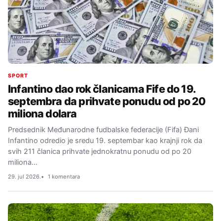
SPORT
Infantino dao rok članicama Fife do 19.
septembra da prihvate ponudu od po 20
miliona dolara
Predsednik Međunarodne fudbalske federacije (Fifa) Đani
Infantino odredio je sredu 19. septembar kao krajnji rok da
svih 211 članica prihvate jednokratnu ponudu od po 20
miliona…
29. jul 2026.
1 komentara