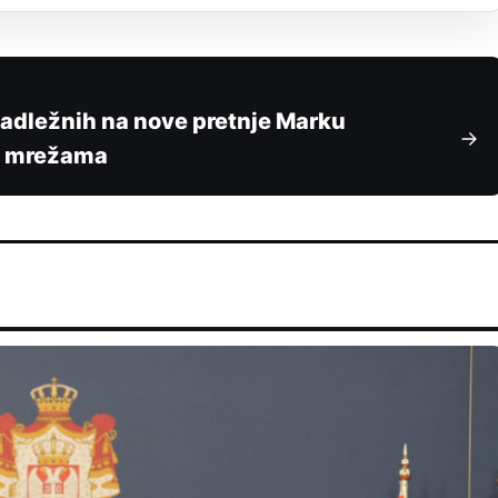
nadležnih na nove pretnje Marku
m mrežama