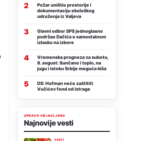
2
Požar uništio prostorije i
dokumentaciju ekološkog
udruženja iz Valjeva
3
Glavni odbor SPS jednoglasno
podržao Dačića o samostalnom
izlasku na izbore
h
4
Vremenska prognoza za subotu,
8. avgust: Sunčano i toplo, na
jugu i istoku Srbije moguća kiša
5
DS: Hofman neće zaštititi
a
Vučićev fond od istrage
UPRAVO OBJAVLJENO
Najnovije vesti
VESTI