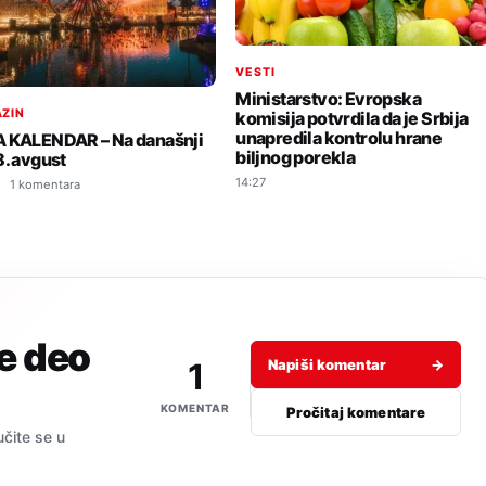
VESTI
Ministarstvo: Evropska
ZIN
komisija potvrdila da je Srbija
unapredila kontrolu hrane
 KALENDAR – Na današnji
biljnog porekla
8. avgust
14:27
1 komentara
je deo
1
Napiši komentar
→
KOMENTAR
Pročitaj komentare
učite se u