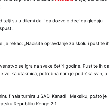
a.
itelji su u dilemi da li da dozvole deci da gledaju
aspust.
l je rekao: „Napišite opravdanje za školu i pustite i
rvenstvo se igra na svake četiri godine. Pustite ih d
je velika utakmica, potrebna nam je podrška svih, a
inu finala turnira u SAD, Kanadi i Meksiku, pošto je
atsku Republiku Kongo 2:1.