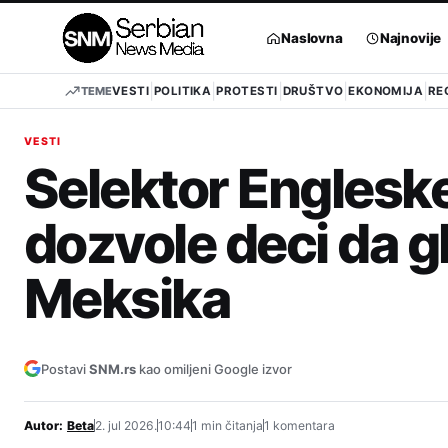
Pređi
na
Naslovna
Najnovije
sadržaj
TEME
VESTI
POLITIKA
PROTESTI
DRUŠTVO
EKONOMIJA
RE
VESTI
Selektor Engleske
dozvole deci da g
Meksika
Postavi
SNM.rs
kao omiljeni Google izvor
Autor:
Beta
2. jul 2026.
10:44
1 min čitanja
1 komentara