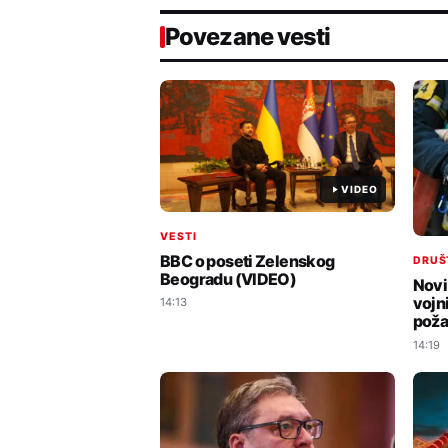
Povezane vesti
VIDEO
VESTI
BBC o poseti Zelenskog
DRUŠ
Beogradu (VIDEO)
Novi
vojn
14:13
poža
14:19