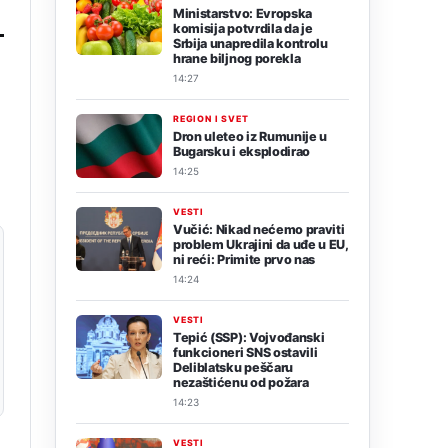
Ministarstvo: Evropska
komisija potvrdila da je
Srbija unapredila kontrolu
hrane biljnog porekla
14:27
REGION I SVET
Dron uleteo iz Rumunije u
Bugarsku i eksplodirao
14:25
VESTI
Vučić: Nikad nećemo praviti
problem Ukrajini da uđe u EU,
ni reći: Primite prvo nas
14:24
VESTI
Tepić (SSP): Vojvođanski
funkcioneri SNS ostavili
Deliblatsku peščaru
nezaštićenu od požara
14:23
VESTI