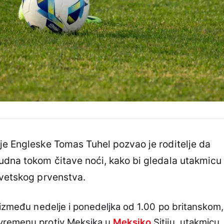
je Engleske Tomas Tuhel pozvao je roditelje da
udna tokom čitave noći, kako bi gledala utakmicu
Svetskog prvenstva.
 između nedelje i ponedeljka od 1.00 po britanskom,
vremenu protiv Meksika u
Meksiko
Sitiju, utakmicu