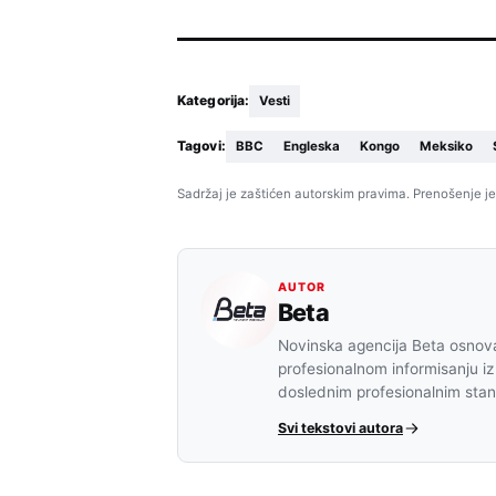
Kategorija:
Vesti
Tagovi:
BBC
Engleska
Kongo
Meksiko
Sadržaj je zaštićen autorskim pravima. Prenošenje je
AUTOR
Beta
Novinska agencija Beta osnova
profesionalnom informisanju iz
doslednim profesionalnim sta
Svi tekstovi autora