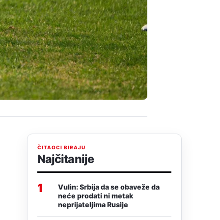
ČITAOCI BIRAJU
Najčitanije
1
Vulin: Srbija da se obaveže da
neće prodati ni metak
neprijateljima Rusije