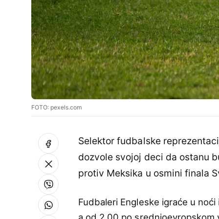
FOTO: pexels.com
Selektor fudbalske reprezentaci
dozvole svojoj deci da ostanu b
protiv Meksika u osmini finala 
Fudbaleri Engleske igraće u noći
a od 2.00 po srednjoevropskom 