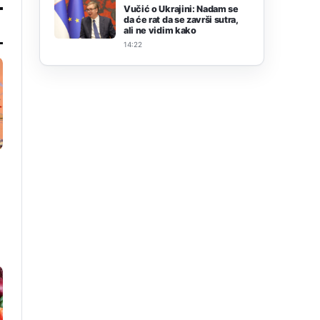
Vučić o Ukrajini: Nadam se
da će rat da se završi sutra,
ali ne vidim kako
14:22