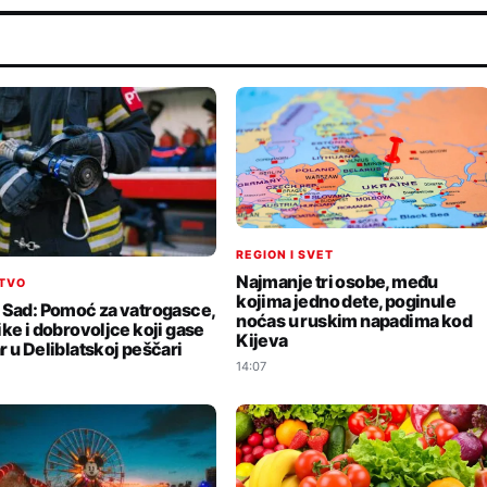
REGION I SVET
Najmanje tri osobe, među
TVO
kojima jedno dete, poginule
 Sad: Pomoć za vatrogasce,
noćas u ruskim napadima kod
ike i dobrovoljce koji gase
Kijeva
r u Deliblatskoj peščari
14:07