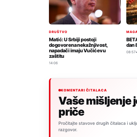
DRUŠTVO
MAGA
Matić: U Srbiji postoji
BETA
dogovorena nekažnjivost,
dan 
napadači imaju Vučićevu
08:57
zaštitu
14:06
KOMENTARI ČITALACA
Vaše mišljenje 
priče
Pročitajte stavove drugih čitalaca i uklj
razgovor.