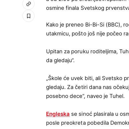
osmine finala Svetskog prvenstv
Kako je preneo Bi-Bi-Si (BBC), rod
utakmicu, pošto još nije počeo r
Upitan za poruku roditeljima, Tuhe
da gledaju“.
„Škole će uvek biti, ali Svetsko p
gledaju. Za četiri dana nas očeku
posebno dece“, naveo je Tuhel.
Engleska
se sinoć plasirala u osm
posle preokreta pobedila Demokr