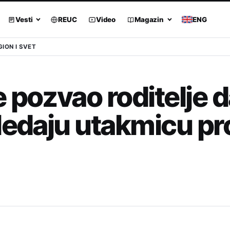
Vesti
REUC
Video
Magazin
ENG
GION I SVET
 pozvao roditelje 
ledaju utakmicu pr