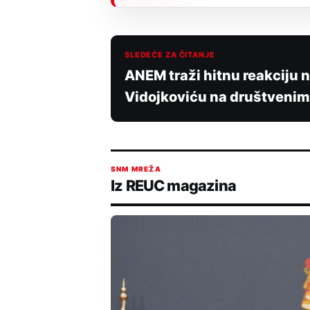
SLEDEĆE ZA ČITANJE
ANEM traži hitnu reakciju 
Vidojkoviću na društveni
SNM MREŽA
Iz REUC magazina