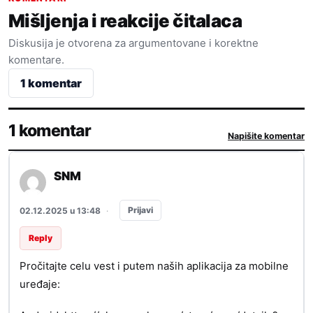
Mišljenja i reakcije čitalaca
Diskusija je otvorena za argumentovane i korektne
komentare.
1 komentar
1 komentar
Napišite komentar
SNM
Prijavi
02.12.2025 u 13:48
·
Reply
Pročitajte celu vest i putem naših aplikacija za mobilne
uređaje: