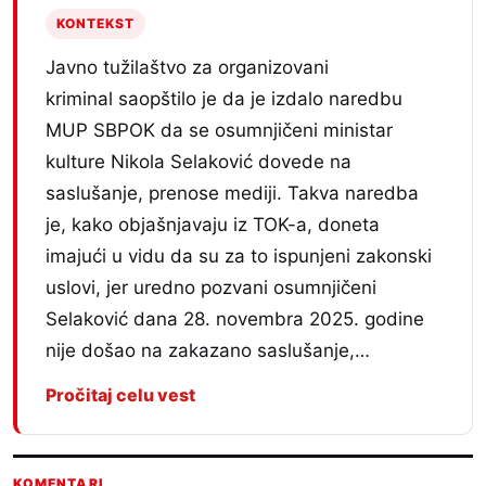
KONTEKST
Javno tužilaštvo za organizovani
kriminal saopštilo je da je izdalo naredbu
MUP SBPOK da se osumnjičeni ministar
kulture Nikola Selaković dovede na
saslušanje, prenose mediji. Takva naredba
je, kako objašnjavaju iz TOK-a, doneta
imajući u vidu da su za to ispunjeni zakonski
uslovi, jer uredno pozvani osumnjičeni
Selaković dana 28. novembra 2025. godine
nije došao na zakazano saslušanje,…
Pročitaj celu vest
KOMENTARI