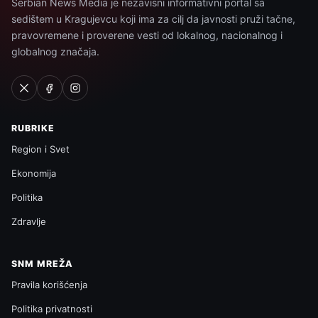
Serbian News Media je nezavisni informativni portal sa
sedištem u Kragujevcu koji ima za cilj da javnosti pruži tačne,
pravovremene i proverene vesti od lokalnog, nacionalnog i
globalnog značaja.
RUBRIKE
Region i Svet
Ekonomija
Politika
Zdravlje
SNM MREŽA
Pravila korišćenja
Politika privatnosti