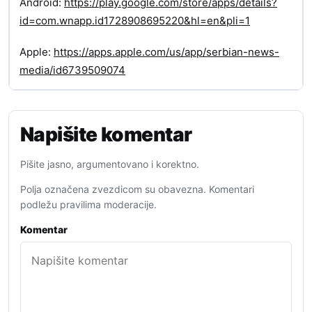
Android:
https://play.google.com/store/apps/details?
id=com.wnapp.id1728908695220&hl=en&pli=1
Apple:
https://apps.apple.com/us/app/serbian-news-
media/id6739509074
Napišite komentar
Pišite jasno, argumentovano i korektno.
Polja označena zvezdicom su obavezna. Komentari
podležu pravilima moderacije.
Komentar