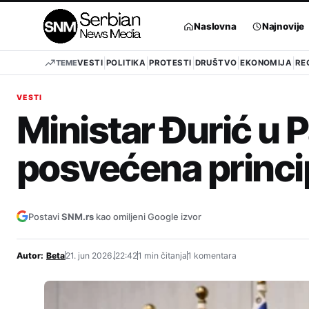
Pređi
na
Naslovna
Najnovije
sadržaj
TEME
VESTI
POLITIKA
PROTESTI
DRUŠTVO
EKONOMIJA
RE
VESTI
Ministar Đurić u P
posvećena princi
Postavi
SNM.rs
kao omiljeni Google izvor
Autor:
Beta
21. jun 2026.
22:42
1 min čitanja
1 komentara