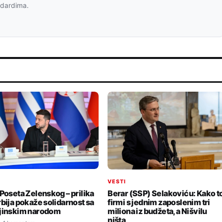
ndardima.
I
VESTI
 Poseta Zelenskog – prilika
Berar (SSP) Selakoviću: Kako t
rbija pokaže solidarnost sa
firmi s jednim zaposlenim tri
jinskim narodom
miliona iz budžeta, a Nišvilu
ništa