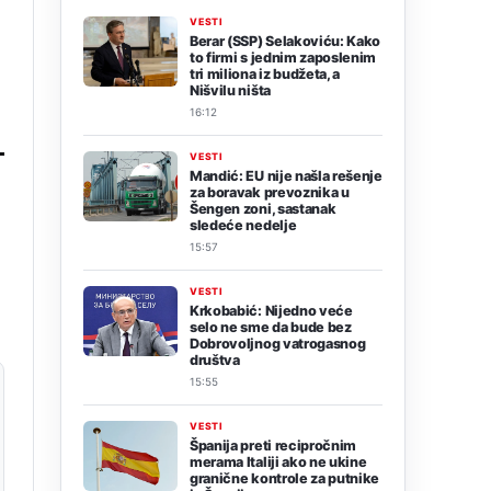
VESTI
Berar (SSP) Selakoviću: Kako
to firmi s jednim zaposlenim
tri miliona iz budžeta, a
Nišvilu ništa
16:12
VESTI
Mandić: EU nije našla rešenje
za boravak prevoznika u
Šengen zoni, sastanak
sledeće nedelje
15:57
VESTI
Krkobabić: Nijedno veće
selo ne sme da bude bez
Dobrovoljnog vatrogasnog
društva
15:55
VESTI
Španija preti recipročnim
merama Italiji ako ne ukine
granične kontrole za putnike