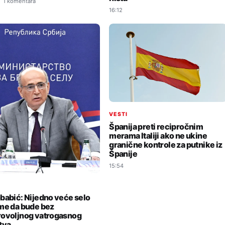
1 komentara
16:12
VESTI
Španija preti recipročnim
merama Italiji ako ne ukine
granične kontrole za putnike iz
Španije
15:54
I
babić: Nijedno veće selo
me da bude bez
ovoljnog vatrogasnog
tva