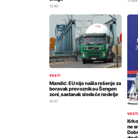
11:59
13:40
VESTI
Mandić: EU nije našla rešenje za
boravak prevoznika u Šengen
zoni, sastanak sledeće nedelje
15:57
VEST
Krko
ne s
Dobr
druš