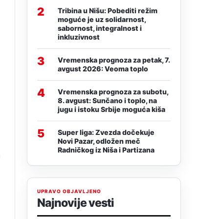
2
Tribina u Nišu: Pobediti režim
moguće je uz solidarnost,
sabornost, integralnost i
inkluzivnost
3
Vremenska prognoza za petak, 7.
avgust 2026: Veoma toplo
4
Vremenska prognoza za subotu,
8. avgust: Sunčano i toplo, na
jugu i istoku Srbije moguća kiša
5
Super liga: Zvezda dočekuje
Novi Pazar, odložen meč
Radničkog iz Niša i Partizana
a
UPRAVO OBJAVLJENO
Najnovije vesti