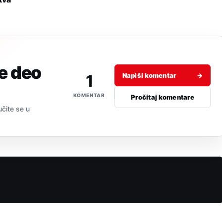
je deo
1
Napiši komentar
→
KOMENTAR
Pročitaj komentare
učite se u