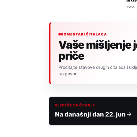
15:55
KOMENTARI ČITALACA
Vaše mišljenje 
priče
Pročitajte stavove drugih čitalaca i uklj
razgovor.
SLEDEĆE ZA ČITANJE
Na današnji dan 22. jun