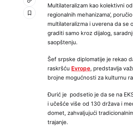
Multilateralizam kao kolektivni o
regionalnih mehanizama’, poručio
multilateralizma i uverena da s
graditi samo kroz dijalog, saradn
saopštenju.
Šef srpske diplomatije je rekao 
raskršću
Evrope
, predstavlja važ
brojne mogućnosti za kulturnu r
Đurić je podsetio je da se na EK
i učešće više od 130 država i me
domet, zahvaljujući tradicionalni
trajanje.