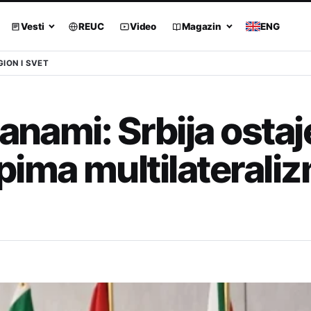
Vesti
REUC
Video
Magazin
ENG
GION I SVET
anami: Srbija ostaj
pima multilaterali