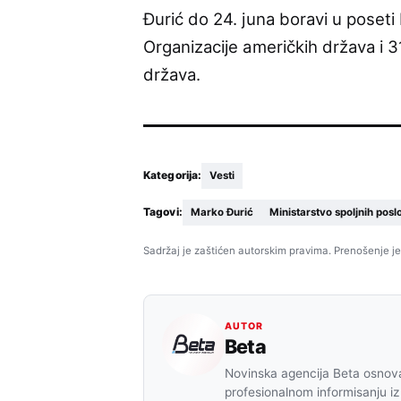
Đurić do 24. juna boravi u poset
Organizacije američkih država i 3
država.
Kategorija:
Vesti
Tagovi:
Marko Đurić
Ministarstvo spoljnih posl
Sadržaj je zaštićen autorskim pravima. Prenošenje je
AUTOR
Beta
Novinska agencija Beta osnova
profesionalnom informisanju iz