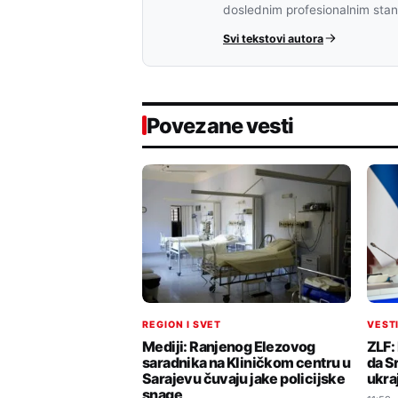
doslednim profesionalnim sta
Svi tekstovi autora
Povezane vesti
VEST
REGION I SVET
ZLF:
Mediji: Ranjenog Elezovog
da S
saradnika na Kliničkom centru u
ukra
Sarajevu čuvaju jake policijske
snage