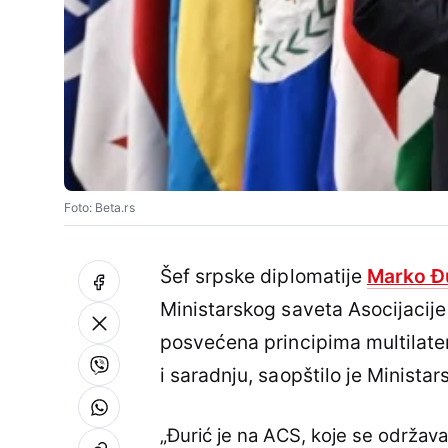
Foto: Beta.rs
Šef srpske diplomatije
Marko Đ
Ministarskog saveta Asocijacije
posvećena principima multilater
i saradnju, saopštilo je Ministar
„Đurić je na ACS, koje se održava