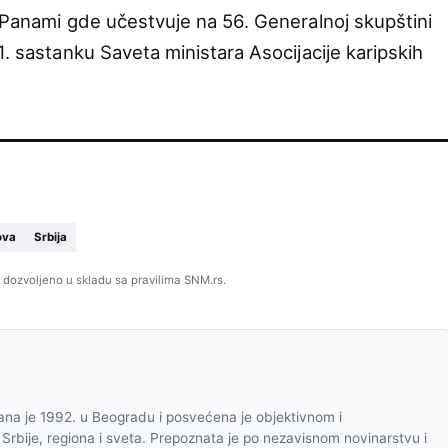
i Panami gde učestvuje na 56. Generalnoj skupštini
1. sastanku Saveta ministara Asocijacije karipskih
ova
Srbija
 dozvoljeno u skladu sa pravilima SNM.rs.
na je 1992. u Beogradu i posvećena je objektivnom i
 Srbije, regiona i sveta. Prepoznata je po nezavisnom novinarstvu i