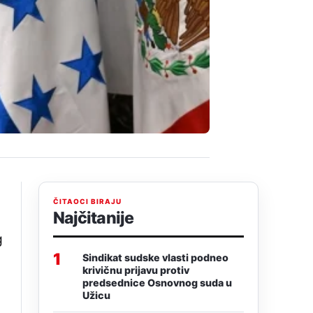
ČITAOCI BIRAJU
Najčitanije
g
1
Sindikat sudske vlasti podneo
krivičnu prijavu protiv
predsednice Osnovnog suda u
Užicu