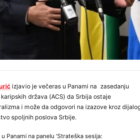
urić
izjavio je večeras u Panami na zasedanju
 karipskih država (ACS) da Srbija ostaje
alizma i može da odgovori na izazove kroz dijalo
stvo spoljnih poslova Srbije.
 u Panami na panelu ‘Strateška sesija: