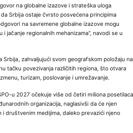
dgovor na globalne izazove i strateška uloga
 da Srbija ostaje čvrsto posvećena principima
e odgovori na savremene globalne izazove mogu
ju i jačanje regionalnih mehanizama“, navodi se u
da Srbija, zahvaljujući svom geografskom položaju na
nu tačku povezivanja različitih regiona, što otvara
azmenu, turizam, poslovanje i umrežavanje.
SPO-u 2027 očekuje više od četiri miliona posetilac
đunarodnih organizacija, naglasivši da će njen
m i društvenim medijima, daleko prevazići njeno