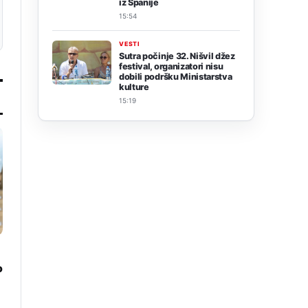
iz Španije
15:54
VESTI
Sutra počinje 32. Nišvil džez
festival, organizatori nisu
dobili podršku Ministarstva
kulture
15:19
o