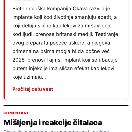
Biotehnološka kompanija Okava razvila je
implante koji kod životinja smanjuju apetit, a
koji deluju slično kao lekovi za mršavljenje
kod ljudi, prenose britanski mediji. Testiranje
ovog preparata počeće uskoro, a njegova
primena na psima mogla bi da počne već
2028, prenosi Tajms. Implant koji se ubacuje
putem injekcije ima sličan efekat kao lekovi
koje uzimaju…
Pročitaj celu vest
KOMENTARI
Mišljenja i reakcije čitalaca
Diskusija je otvorena za argumentovane i korektne