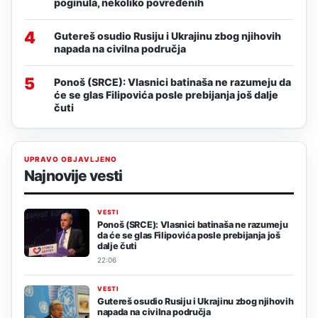
poginula, nekoliko povređenih
4
Gutereš osudio Rusiju i Ukrajinu zbog njihovih
napada na civilna područja
5
Ponoš (SRCE): Vlasnici batinaša ne razumeju da
će se glas Filipovića posle prebijanja još dalje
čuti
UPRAVO OBJAVLJENO
Najnovije vesti
VESTI
Ponoš (SRCE): Vlasnici batinaša ne razumeju
da će se glas Filipovića posle prebijanja još
dalje čuti
22:06
VESTI
Gutereš osudio Rusiju i Ukrajinu zbog njihovih
napada na civilna područja