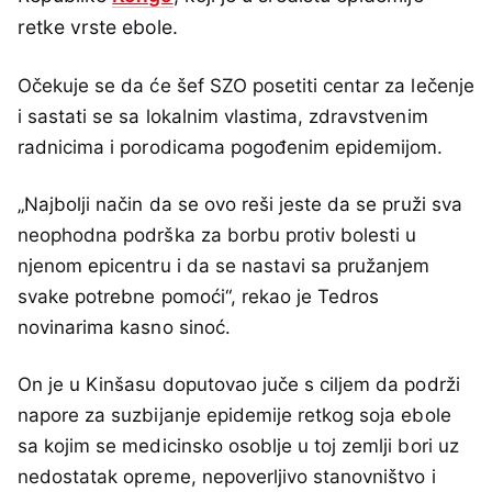
retke vrste ebole.
Očekuje se da će šef SZO posetiti centar za lečenje
i sastati se sa lokalnim vlastima, zdravstvenim
radnicima i porodicama pogođenim epidemijom.
„Najbolji način da se ovo reši jeste da se pruži sva
neophodna podrška za borbu protiv bolesti u
njenom epicentru i da se nastavi sa pružanjem
svake potrebne pomoći“, rekao je Tedros
novinarima kasno sinoć.
On je u Kinšasu doputovao juče s ciljem da podrži
napore za suzbijanje epidemije retkog soja ebole
sa kojim se medicinsko osoblje u toj zemlji bori uz
nedostatak opreme, nepoverljivo stanovništvo i