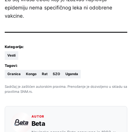
epidemiju nema specifičnog leka ni odobrene
vakcine.
Kategorija:
Vesti
Tagovi:
Granica
Kongo
Rat
SZO
Uganda
Sadržaj je zaštićen autorskim pravima. Prenošenje je dozvoljeno u skladu sa
pravilima SNM.rs.
AUTOR
Beta