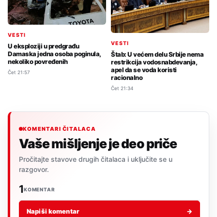
VESTI
VESTI
U eksploziji u predgrađu
Damaska jedna osoba poginula,
Štab: U većem delu Srbije nema
nekoliko povređenih
restrikcija vodosnabdevanja,
apel da se voda koristi
Čet 21:57
racionalno
Čet 21:34
KOMENTARI ČITALACA
Vaše mišljenje je deo priče
Pročitajte stavove drugih čitalaca i uključite se u
razgovor.
1
KOMENTAR
Napiši komentar
→