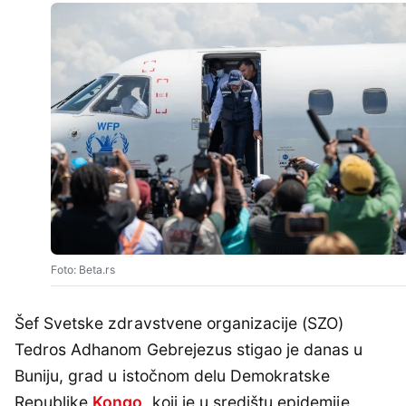
Foto: Beta.rs
Šef Svetske zdravstvene organizacije (SZO)
Tedros Adhanom Gebrejezus stigao je danas u
Buniju, grad u istočnom delu Demokratske
Republike
Kongo
, koji je u središtu epidemije