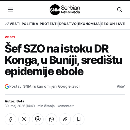
Pređi
na
Otvori
Otvo
sadržaj
meni
pret
VESTI
POLITIKA
PROTESTI
DRUŠTVO
EKONOMIJA
REGION I SVET
VESTI
Šef SZO na istoku DR
Konga, u Buniji, središtu
epidemije ebole
›
Postavi
SNM.rs
kao omiljeni Google izvor
Više
Autor:
Beta
30. maj 2026.
14:49
1 min čitanja
1 komentara