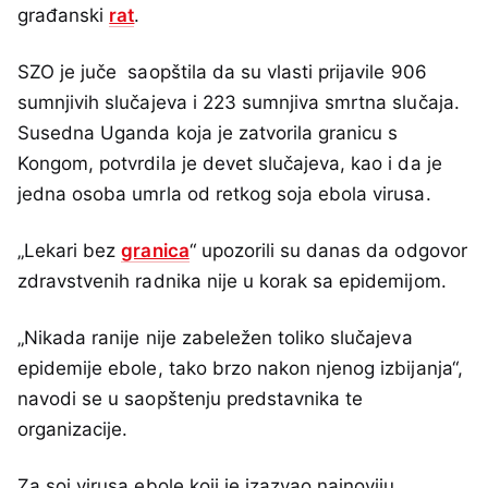
građanski
rat
.
SZO je juče saopštila da su vlasti prijavile 906
sumnjivih slučajeva i 223 sumnjiva smrtna slučaja.
Susedna Uganda koja je zatvorila granicu s
Kongom, potvrdila je devet slučajeva, kao i da je
jedna osoba umrla od retkog soja ebola virusa.
„Lekari bez
granica
“ upozorili su danas da odgovor
zdravstvenih radnika nije u korak sa epidemijom.
„Nikada ranije nije zabeležen toliko slučajeva
epidemije ebole, tako brzo nakon njenog izbijanja“,
navodi se u saopštenju predstavnika te
organizacije.
Za soj virusa ebole koji je izazvao najnoviju