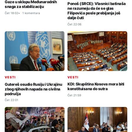
Gaze u sklopu Međunarodnih
Ponoš (SRCE): Vlasnici batinaša
snaga za stabilizaciju
ne razumeju da će se glas
Filipovića posle prebijanja još
Čet 18:02
1 komentara
dalje čuti
Čet 22:06
VESTI
VESTI
KDI: Skupština Kosova mora biti
Gutereš osudio Rusiju i Ukrajinu
konstituisana do sutra
zbog njihovih napada na civilna
područja
Čet 21:59
Čet 22:01