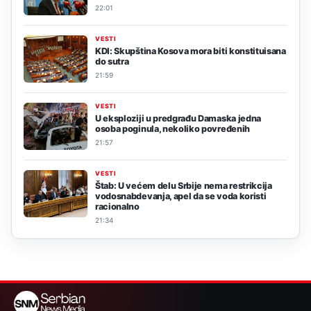
22:01
VESTI
KDI: Skupština Kosova mora biti konstituisana
do sutra
21:59
VESTI
U eksploziji u predgrađu Damaska jedna
osoba poginula, nekoliko povređenih
21:57
VESTI
Štab: U većem delu Srbije nema restrikcija
vodosnabdevanja, apel da se voda koristi
racionalno
21:34