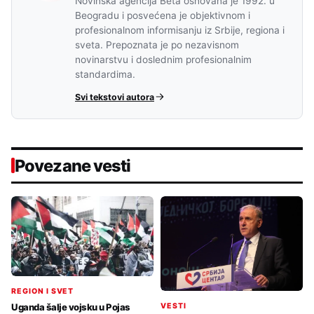
Novinska agencija Beta osnovana je 1992. u
Beogradu i posvećena je objektivnom i
profesionalnom informisanju iz Srbije, regiona i
sveta. Prepoznata je po nezavisnom
novinarstvu i doslednim profesionalnim
standardima.
Svi tekstovi autora
Povezane vesti
REGION I SVET
VESTI
Uganda šalje vojsku u Pojas