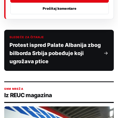
Pročitaj komentare
SLEDEĆE ZA ČITANJE
Protest ispred Palate Albanija zbog
bilborda Srbija pobeđuje koji
ugrožava ptice
SNM MREŽA
Iz REUC magazina