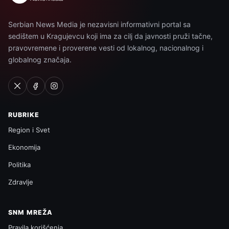
Serbian News Media je nezavisni informativni portal sa
sedištem u Kragujevcu koji ima za cilj da javnosti pruži tačne,
pravovremene i proverene vesti od lokalnog, nacionalnog i
globalnog značaja.
RUBRIKE
Region i Svet
Ekonomija
Politika
Zdravlje
SNM MREŽA
Pravila korišćenja