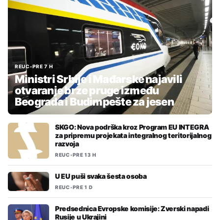
REUC
•
PRE 7 H
Ministri Srbije i Mađarske najavili
otvaranje brze pruge između
Beograda i Budimpešte za jesen
SKGO: Nova podrška kroz Program EU INTEGRA
za pripremu projekata integralnog teritorijalnog
razvoja
REUC
•
PRE 13 H
U EU puši svaka šesta osoba
REUC
•
PRE 1 D
Predsednica Evropske komisije: Zverski napadi
Rusije u Ukrajini