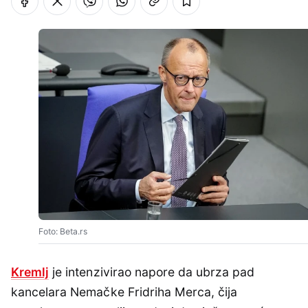
Foto: Beta.rs
Kremlj
je intenzivirao napore da ubrza pad
kancelara Nemačke Fridriha Merca, čija