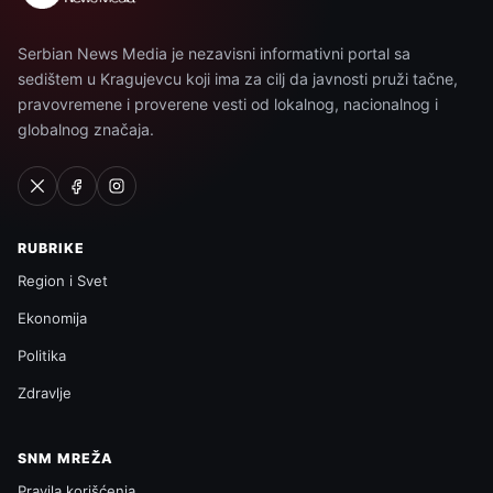
Serbian News Media je nezavisni informativni portal sa
sedištem u Kragujevcu koji ima za cilj da javnosti pruži tačne,
pravovremene i proverene vesti od lokalnog, nacionalnog i
globalnog značaja.
RUBRIKE
Region i Svet
Ekonomija
Politika
Zdravlje
SNM MREŽA
Pravila korišćenja