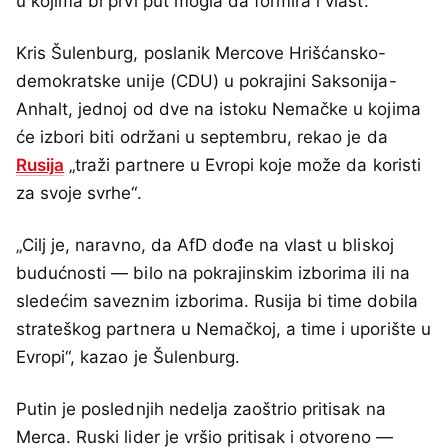
u kojima bi prvi put mogla da formira i vlast.
Kris Šulenburg, poslanik Mercove Hrišćansko-
demokratske unije (CDU) u pokrajini Saksonija-
Anhalt, jednoj od dve na istoku Nemačke u kojima
će izbori biti održani u septembru, rekao je da
Rusija
„traži partnere u Evropi koje može da koristi
za svoje svrhe“.
„Cilj je, naravno, da AfD dođe na vlast u bliskoj
budućnosti — bilo na pokrajinskim izborima ili na
sledećim saveznim izborima. Rusija bi time dobila
strateškog partnera u Nemačkoj, a time i uporište u
Evropi“, kazao je Šulenburg.
Putin je poslednjih nedelja zaoštrio pritisak na
Merca. Ruski lider je vršio pritisak i otvoreno —