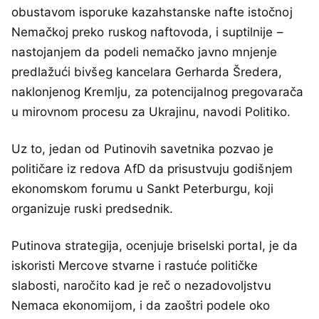
obustavom isporuke kazahstanske nafte istočnoj
Nemačkoj preko ruskog naftovoda, i suptilnije –
nastojanjem da podeli nemačko javno mnjenje
predlažući bivšeg kancelara Gerharda Šredera,
naklonjenog Kremlju, za potencijalnog pregovarača
u mirovnom procesu za Ukrajinu, navodi Politiko.
Uz to, jedan od Putinovih savetnika pozvao je
političare iz redova AfD da prisustvuju godišnjem
ekonomskom forumu u Sankt Peterburgu, koji
organizuje ruski predsednik.
Putinova strategija, ocenjuje briselski portal, je da
iskoristi Mercove stvarne i rastuće političke
slabosti, naročito kad je reč o nezadovoljstvu
Nemaca ekonomijom, i da zaoštri podele oko