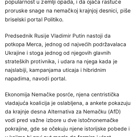
popularnost u zemlji opada, i da ojača rastuće
proruske snage na nemačkoj krajnjoj desnici, piše
briselski portal Politiko.
Predsednik Rusije Vladimir Putin nastoji da
potkopa Merca, jednog od najvećih podržavalaca
Ukrajine i stoga jednog od njegovih glavnih
strateških protivnika, i udara na njega kada je
najslabiji, kampanjama uticaja i hibridnim
napadima, navodi portal.
Ekonomija Nemačke posrće, njena centristička
vladajuća koalicija je oslabljena, a ankete pokazuju
da krajnje desna Alternativa za Nemačku (AfD)
vodi pred važne izbore u dve istočnonemačke
pokrajine, gde se očekuju njene istorijske pobede i