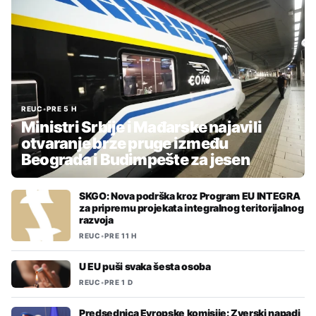
REUC
•
PRE 5 H
Ministri Srbije i Mađarske najavili
otvaranje brze pruge između
Beograda i Budimpešte za jesen
SKGO: Nova podrška kroz Program EU INTEGRA
za pripremu projekata integralnog teritorijalnog
razvoja
REUC
•
PRE 11 H
U EU puši svaka šesta osoba
REUC
•
PRE 1 D
Predsednica Evropske komisije: Zverski napadi