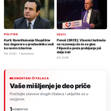
POLITIKA
VESTI
Kurti: Konstituisanje Skupštine
Ponoš (SRCE): Vlasnici batinaša
bez dogovora o predsedniku vodi
ne razumeju da će se glas
ka novim izborima
Filipovića posle prebijanja još
dalje čuti
Čet 15:02
1 komentara
Čet 22:06
KOMENTARI ČITALACA
Vaše mišljenje je deo priče
Pročitajte stavove drugih čitalaca i uključite se u
razgovor.
1
KOMENTAR