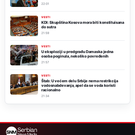
22:01
VESTI
KDI: Skupština Kosova mora biti konstituisana
do sutra
21:59
VESTI
U eksploziji u predgrađu Damaska jedna
osoba poginula, nekoliko povređenih
21:57
VESTI
Štab: U većem delu Srbije nema restrikcija
vodosnabdevanja, apel da se voda koristi
racionalno
21:34