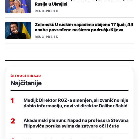
Rusije u Ukrajini
REUC
•
PRE 1 D
Zelenski: U ruskim napadima ubijeno 17 ljudi, 44
osobe povređene na širem području Kijeva
REUC
•
PRE 1 D
ČITAOCI BIRAJU
Najčitanije
1
Mediji: Direktor RGZ-a smenjen, ali zvanično nije
dobio informaciju, novi vd direktor Dalibor Babić
2
Akademski plenum: Napad na profesora Stevana
Filipovića poruka svima da zatvore oči i ćute