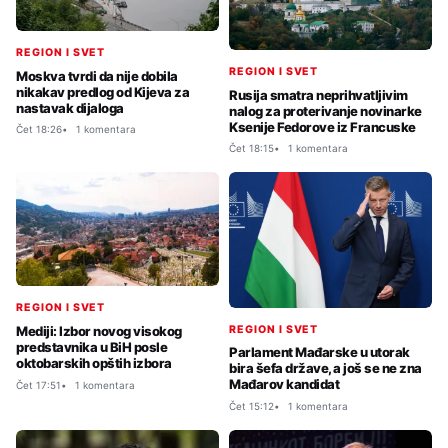
REGION I SVET
REGION I SVET
Moskva tvrdi da nije dobila
nikakav predlog od Kijeva za
Rusija smatra neprihvatljivim
nastavak dijaloga
nalog za proterivanje novinarke
Ksenije Fedorove iz Francuske
Čet 18:26
1 komentara
Čet 18:15
1 komentara
REGION I SVET
REGION I SVET
Mediji: Izbor novog visokog
predstavnika u BiH posle
Parlament Mađarske u utorak
oktobarskih opštih izbora
bira šefa države, a još se ne zna
Mađarov kandidat
Čet 17:51
1 komentara
Čet 15:12
1 komentara