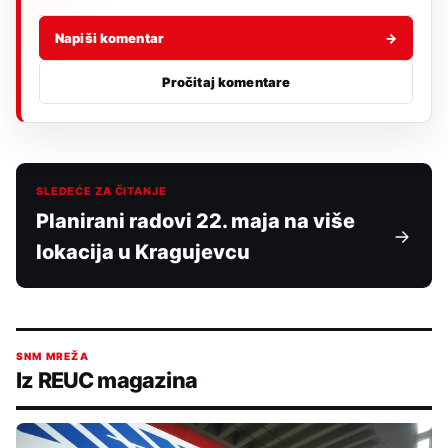
Napiši komentar
→
Pročitaj komentare
SLEDEĆE ZA ČITANJE
Planirani radovi 22. maja na više
lokacija u Kragujevcu
SNM MREŽA
Iz REUC magazina