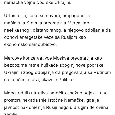
nemačke vojne podrške Ukrajini.
U tom cilju, kako se navodi, propagandna
mašinerija Kremlja predstavlja Merca kao
neefikasnog i distanciranog, a njegovo odbijanje da
obnovi energetske veze sa Rusijom kao
ekonomsko samoubistvo.
Mercove konzervativce Moskva predstavlja kao
bezobzirne ratne huškače zbog njihove podrške
Ukrajini i zbog odbijanja da pregovaraju sa Putinom
o okončanju rata, ukazuje Politiko.
Mnogi od tih narativa naročito snažno odjekuju na
prostoru nekadašnje Istočne Nemačke, gde je
javnost naklonjenija Rusiji nego u drugim delovima
zemlje.