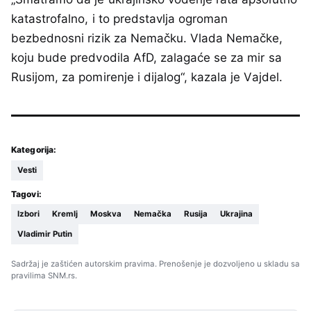
katastrofalno, i to predstavlja ogroman
bezbednosni rizik za Nemačku. Vlada Nemačke,
koju bude predvodila AfD, zalagaće se za mir sa
Rusijom, za pomirenje i dijalog“, kazala je Vajdel.
Kategorija:
Vesti
Tagovi:
Izbori
Kremlj
Moskva
Nemačka
Rusija
Ukrajina
Vladimir Putin
Sadržaj je zaštićen autorskim pravima. Prenošenje je dozvoljeno u skladu sa
pravilima SNM.rs.