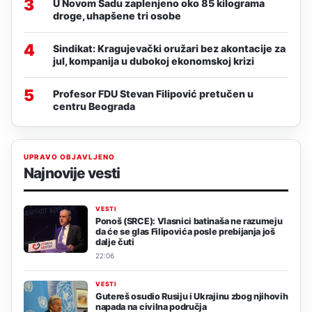
3
U Novom Sadu zaplenjeno oko 85 kilograma
droge, uhapšene tri osobe
4
Sindikat: Kragujevački oružari bez akontacije za
jul, kompanija u dubokoj ekonomskoj krizi
5
Profesor FDU Stevan Filipović pretučen u
centru Beograda
UPRAVO OBJAVLJENO
Najnovije vesti
VESTI
Ponoš (SRCE): Vlasnici batinaša ne razumeju
da će se glas Filipovića posle prebijanja još
dalje čuti
22:06
VESTI
Gutereš osudio Rusiju i Ukrajinu zbog njihovih
napada na civilna područja