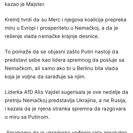
kazao je Majster.
Kremlj tvrdi da su Merc i njegova koalicija prepreka
miru u Evropi i prosperitetu u Nemačkoj, a da je
rešenje vlada nemačke krajnje desnice.
To pomaže da se objasni zašto Putin nastoji da
predstavi sebe kao lidera spremnog da posluje sa
Nemačkom, ali samo ako bi u Berlinu bila vlada
koja je voljna da sarađuje sa njim.
Liderka AfD Alis Vajdel sugerisala je ove nedelje da
pretnju Nemačkoj predstavlja Ukrajina, a ne Rusija,
i kazala da je njena stranka spremna da razgovara
o miru sa Putinom.
„Smatramo da je ukrajinsko vođenje rata apsolutno