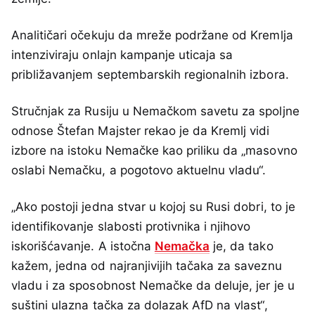
Analitičari očekuju da mreže podržane od Kremlja
intenziviraju onlajn kampanje uticaja sa
približavanjem septembarskih regionalnih izbora.
Stručnjak za Rusiju u Nemačkom savetu za spoljne
odnose Štefan Majster rekao je da Kremlj vidi
izbore na istoku Nemačke kao priliku da „masovno
oslabi Nemačku, a pogotovo aktuelnu vladu“.
„Ako postoji jedna stvar u kojoj su Rusi dobri, to je
identifikovanje slabosti protivnika i njihovo
iskorišćavanje. A istočna
Nemačka
je, da tako
kažem, jedna od najranjivijih tačaka za saveznu
vladu i za sposobnost Nemačke da deluje, jer je u
suštini ulazna tačka za dolazak AfD na vlast“,