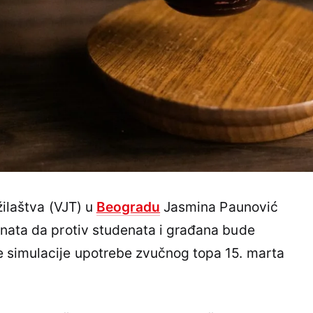
žilaštva (VJT) u
Beogradu
Jasmina Paunović
enata da protiv studenata i građana bude
 simulacije upotrebe zvučnog topa 15. marta