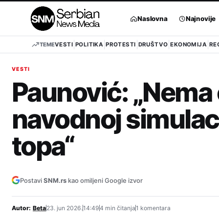
Pređi
na
Naslovna
Najnovije
sadržaj
TEME
VESTI
POLITIKA
PROTESTI
DRUŠTVO
EKONOMIJA
RE
VESTI
Paunović: „Nema 
navodnoj simulac
topa“
Postavi
SNM.rs
kao omiljeni Google izvor
Autor:
Beta
23. jun 2026.
14:49
4 min čitanja
1 komentara