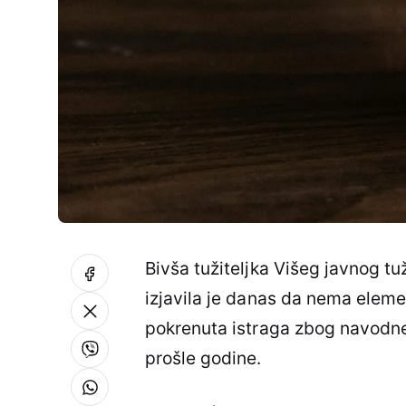
Bivša tužiteljka Višeg javnog tu
izjavila je danas da nema elem
pokrenuta istraga zbog navodne
prošle godine.