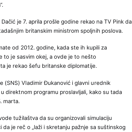
“.
 Dačić je 7. aprila prošle godine rekao na TV Pink da
adašnjim britanskim ministrom spoljnih poslova.
mate od 2012. godine, kada ste ih kupili za
te to je sasvim okej, a ovde je to nešto
ta je rekao šefu britanske diplomatije.
 (SNS) Vladimir Đukanović i glavni urednik
 u direktnom programu proslavljali, kako su tada
5. marta.
vode tužilaštva da su organizovali simulaciju
a je reč o „laži i skretanju pažnje sa suštinskog