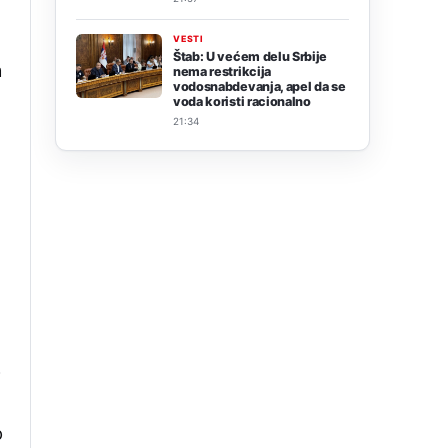
VESTI
Štab: U većem delu Srbije
a
nema restrikcija
vodosnabdevanja, apel da se
voda koristi racionalno
21:34
o
o