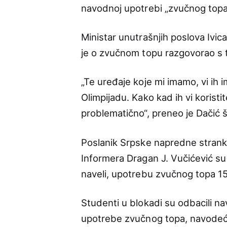
navodnoj upotrebi „zvučnog topa
Ministar unutrašnjih poslova Ivica
je o zvučnom topu razgovorao s t
„Te uređaje koje mi imamo, vi ih i
Olimpijadu. Kako kad ih vi koristi
problematično“, preneo je Dačić š
Poslanik Srpske napredne stranke
Informera Dragan J. Vučićević su
naveli, upotrebu zvučnog topa 1
Studenti u blokadi su odbacili na
upotrebe zvučnog topa, navodeći d