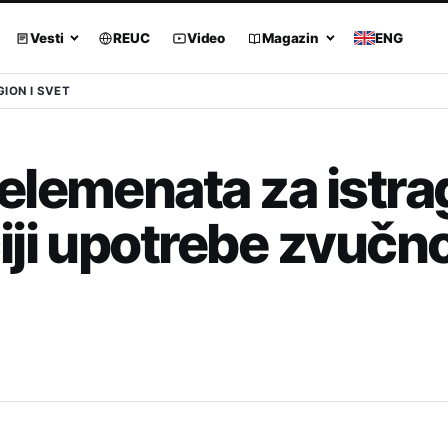
Vesti
REUC
Video
Magazin
ENG
GION I SVET
elemenata za istra
iji upotrebe zvučn