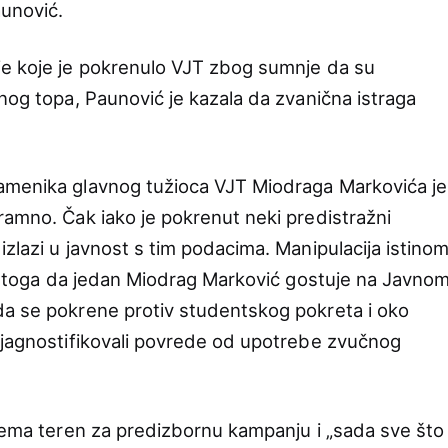
aunović.
je koje je pokrenulo VJT zbog sumnje da su
nog topa, Paunović je kazala da zvanična istraga
amenika glavnog tužioca VJT Miodraga Markovića je
ramno. Čak iako je pokrenut neki predistražni
zlazi u javnost s tim podacima. Manipulacija istino
 do toga da jedan Miodrag Marković gostuje na Javno
da se pokrene protiv studentskog pokreta i oko
ijagnostifikovali povrede od upotrebe zvučnog
prema teren za predizbornu kampanju i „sada sve što