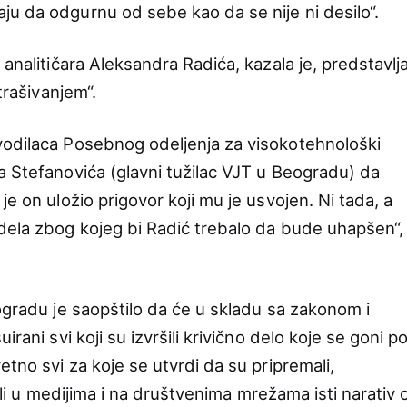
u da odgurnu od sebe kao da se nije ni desilo“.
 analitičara Aleksandra Radića, kazala je, predstavlj
strašivanjem“.
vodilaca Posebnog odeljenja za visokotehnološki
a Stefanovića (glavni tužilac VJT u Beogradu) da
je on uložio prigovor koji mu je usvojen. Ni tada, a
dela zbog kojeg bi Radić trebalo da bude uhapšen“,
gradu je saopštilo da će u skladu sa zakonom i
rani svi koji su izvršili krivično delo koje se goni p
etno svi za koje se utvrdi da su pripremali,
rili u medijima i na društvenima mrežama isti narativ 