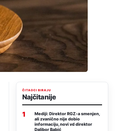
ČITAOCI BIRAJU
Najčitanije
1
Mediji: Direktor RGZ-a smenjen,
ali zvanično nije dobio
informaciju, novi vd direktor
Dalibor Babić