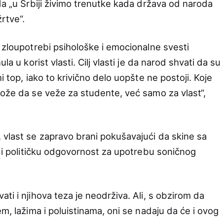
da „u Srbiji živimo trenutke kada država od naroda
žrtve“.
 zloupotrebi psihološke i emocionalne svesti
la u korist vlasti. Cilj vlasti je da narod shvati da su
i top, iako to krivično delo uopšte ne postoji. Koje
može da se veže za studente, već samo za vlast“,
vlast se zapravo brani pokušavajući da skine sa
u i političku odgovornost za upotrebu soničnog
ti i njihova teza je neodrživa. Ali, s obzirom da
em, lažima i poluistinama, oni se nadaju da će i ovog