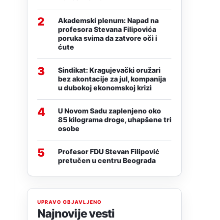
2
Akademski plenum: Napad na
profesora Stevana Filipovića
poruka svima da zatvore oči i
ćute
3
Sindikat: Kragujevački oružari
bez akontacije za jul, kompanija
u dubokoj ekonomskoj krizi
4
U Novom Sadu zaplenjeno oko
85 kilograma droge, uhapšene tri
osobe
5
Profesor FDU Stevan Filipović
pretučen u centru Beograda
UPRAVO OBJAVLJENO
Najnovije vesti