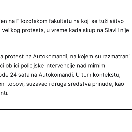
en na Filozofskom fakultetu na koji se tužilaštvo
velikog protesta, u vreme kada skup na Slaviji nije
 za protest na Autokomandi, na kojem su razmatrani
ći oblici policijske intervencije nad mirnim
vode 24 sata na Autokomandi. U tom kontekstu,
eni topovi, suzavac i druga sredstva prinude, kao
nti.