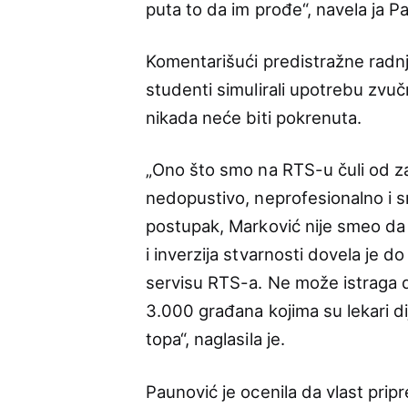
puta to da im prođe“, navela ja P
Komentarišući predistražne radn
studenti simulirali upotrebu zvuč
nikada neće biti pokrenuta.
„Ono što smo na RTS-u čuli od z
nedopustivo, neprofesionalno i s
postupak, Marković nije smeo da i
i inverzija stvarnosti dovela je
servisu RTS-a. Ne može istraga 
3.000 građana kojima su lekari d
topa“, naglasila je.
Paunović je ocenila da vlast pri