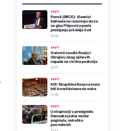
VESTI
Ponoš (SRCE): Vlasnici
batinaša ne razumeju da će
se glas Filipovića posle
prebijanja još dalje čuti
22:06
VESTI
Gutereš osudio Rusiju i
Ukrajinu zbog njihovih
napada na civilna područja
22:01
m
VESTI
m
KDI: Skupština Kosova mora
biti konstituisana do sutra
21:59
VESTI
U eksploziji u predgrađu
Damaska jedna osoba
poginula, nekoliko
povređenih
21:57