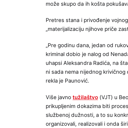
može skupo da ih košta pokušavaj
Pretres stana i privođenje vojnog
„materijalizaciju njihove priče za
„Pre godinu dana, jedan od ruko
kriminal dobio je nalog od Nenad
uhapsi Aleksandra Radića, na šta 
ni sada nema nijednog krivičnog 
rekla je Paunović.
Više javno
tužilaštvo
(VJT) u Beo
prikupljenim dokazima biti procesui
službenoj dužnosti, a to su konkr
organizovali, realizovali i onda ši