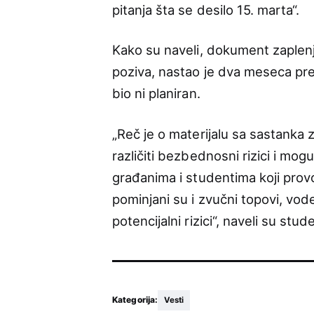
pitanja šta se desilo 15. marta“.
Kako su naveli, dokument zaplenj
poziva, nastao je dva meseca pre 
bio ni planiran.
„Reč je o materijalu sa sastanka
različiti bezbednosni rizici i mogu
građanima i studentima koji pro
pominjani su i zvučni topovi, vod
potencijalni rizici“, naveli su stude
Kategorija:
Vesti