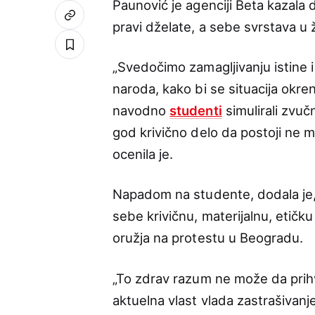
Paunović je agenciji Beta kazala 
pravi dželate, a sebe svrstava u 
„Svedočimo zamagljivanju istine i
naroda, kako bi se situacija okrenu
navodno
studenti
simulirali zvučn
god krivično delo da postoji ne 
ocenila je.
Napadom na studente, dodala je, 
sebe krivičnu, materijalnu, etičk
oružja na protestu u Beogradu.
„To zdrav razum ne može da prihva
aktuelna vlast vlada zastrašivanj