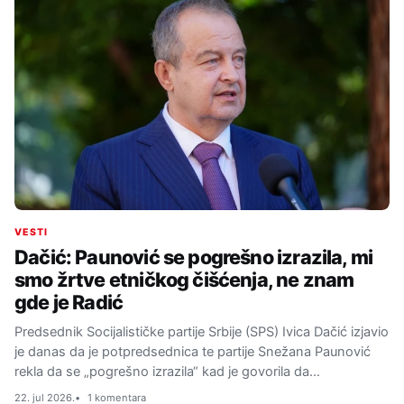
VESTI
Dačić: Paunović se pogrešno izrazila, mi
smo žrtve etničkog čišćenja, ne znam
gde je Radić
Predsednik Socijalističke partije Srbije (SPS) Ivica Dačić izjavio
je danas da je potpredsednica te partije Snežana Paunović
rekla da se „pogrešno izrazila“ kad je govorila da…
22. jul 2026.
1 komentara