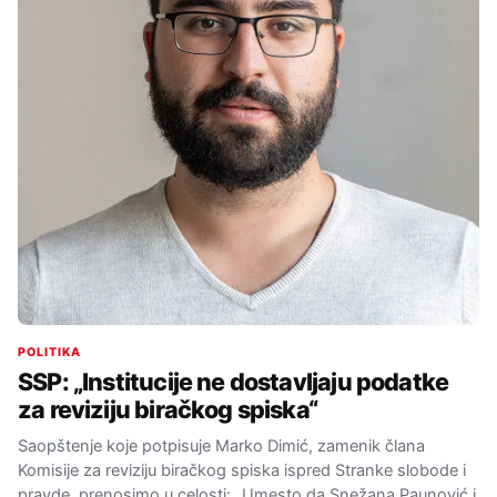
POLITIKA
SSP: „Institucije ne dostavljaju podatke
za reviziju biračkog spiska“
Saopštenje koje potpisuje Marko Dimić, zamenik člana
Komisije za reviziju biračkog spiska ispred Stranke slobode i
pravde, prenosimo u celosti: „Umesto da Snežana Paunović i