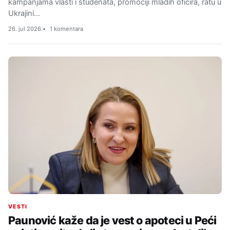
kampanjama vlasti i studenata, promociji mladih oficira, ratu u
Ukrajini…
26. jul 2026.
1 komentara
VESTI
Paunović kaže da je vest o apoteci u Peći