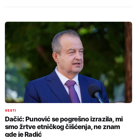
VESTI
Dačić: Punović se pogrešno izrazila, mi
smo žrtve etničkog čišćenja, ne znam
gde je Radić