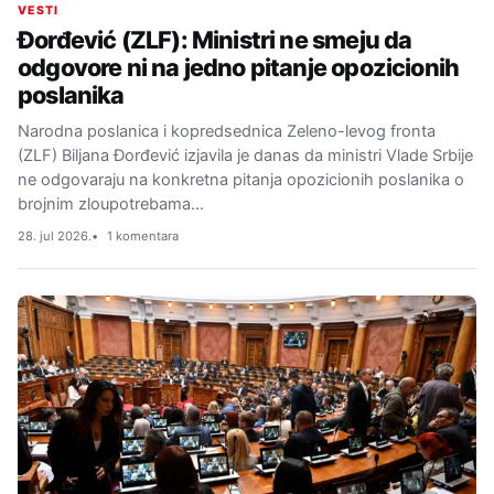
VESTI
Đorđević (ZLF): Ministri ne smeju da
odgovore ni na jedno pitanje opozicionih
poslanika
Narodna poslanica i kopredsednica Zeleno-levog fronta
(ZLF) Biljana Đorđević izjavila je danas da ministri Vlade Srbije
ne odgovaraju na konkretna pitanja opozicionih poslanika o
brojnim zloupotrebama…
28. jul 2026.
1 komentara