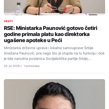
VESTI
RSE: Ministarka Paunović gotovo četiri
godine primala platu kao direktorka
ugašene apoteke u Peći
Ministarka državne uprave i lokalne samouprave Srbije
Snežana Paunović, pre nego što je stupila na tu funkciju i dok
je bila narodna poslanica Socijalističke partije Srbije,…
20. jul 2026.
1 komentara