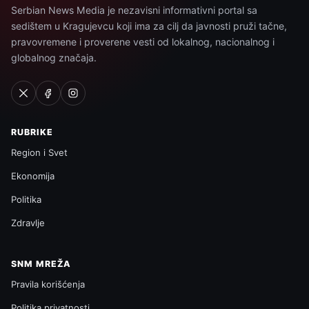
Serbian News Media je nezavisni informativni portal sa
sedištem u Kragujevcu koji ima za cilj da javnosti pruži tačne,
pravovremene i proverene vesti od lokalnog, nacionalnog i
globalnog značaja.
RUBRIKE
Region i Svet
Ekonomija
Politika
Zdravlje
SNM MREŽA
Pravila korišćenja
Politika privatnosti