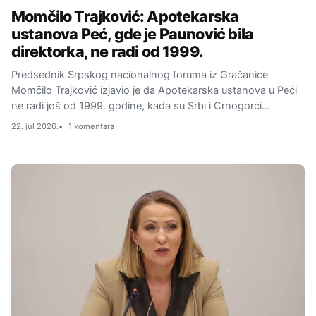
Momčilo Trajković: Apotekarska
ustanova Peć, gde je Paunović bila
direktorka, ne radi od 1999.
Predsednik Srpskog nacionalnog foruma iz Gračanice
Momčilo Trajković izjavio je da Apotekarska ustanova u Peći
ne radi još od 1999. godine, kada su Srbi i Crnogorci…
22. jul 2026.
1 komentara