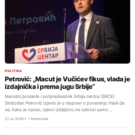
POLITIKA
Petrović: „Macut je Vučićev fikus, vlada je
izdajnička i prema jugu Srbije“
Narodni poslanik i potpredsednik Srbija centra (SRCE)
Slobodan Petrović izjavio je u raspravi o poverenju Vladi da
se, kako je naveo, njeno izdajstvo ne odnosi samo…
27. jul 2026.
1 komentara