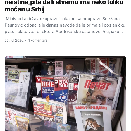
neistina,pita da li stvarno ima neko toliko
moćan u Srbij
Ministarka državne uprave i lokalne samouprave Snežana
Paunović odbacila je danas navode da je primala i poslaničku
platu i platu v.d. direktora Apotekarske ustanove Peć, iako…
25. jul 2026.
1 komentara