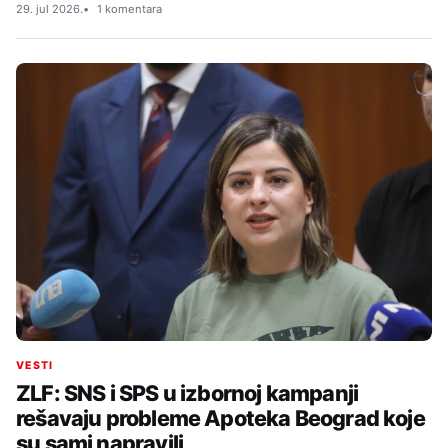
29. jul 2026.
1 komentara
VESTI
ZLF: SNS i SPS u izbornoj kampanji
rešavaju probleme Apoteka Beograd koje
su sami napravili