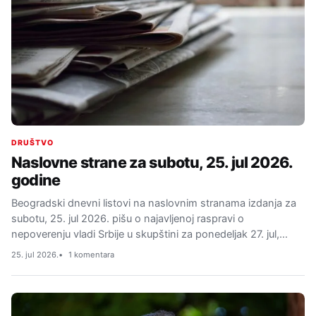
DRUŠTVO
Naslovne strane za subotu, 25. jul 2026.
godine
Beogradski dnevni listovi na naslovnim stranama izdanja za
subotu, 25. jul 2026. pišu o najavljenoj raspravi o
nepoverenju vladi Srbije u skupštini za ponedeljak 27. jul,…
25. jul 2026.
1 komentara