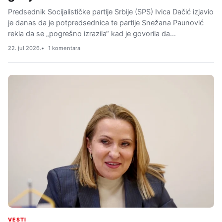
Predsednik Socijalističke partije Srbije (SPS) Ivica Dačić izjavio
je danas da je potpredsednica te partije Snežana Paunović
rekla da se „pogrešno izrazila“ kad je govorila da…
22. jul 2026.
1 komentara
VESTI