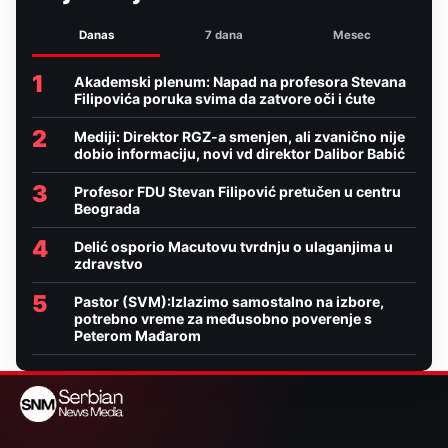
Danas
7 dana
Mesec
1
Akademski plenum: Napad na profesora Stevana
Filipovića poruka svima da zatvore oči i ćute
2
Mediji: Direktor RGZ-a smenjen, ali zvanično nije
dobio informaciju, novi vd direktor Dalibor Babić
3
Profesor FDU Stevan Filipović pretučen u centru
Beograda
4
Delić osporio Macutovu tvrdnju o ulaganjima u
zdravstvo
5
Pastor (SVM):Izlazimo samostalno na izbore,
potrebno vreme za međusobno poverenje s
Peterom Mađarom