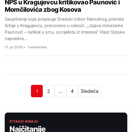
NPS u Kragujevcu kritikovao Paunović i
Momčilovića zbog Kosova
Saopštenje koje potpisuje Gradski odbor Narodnog pokreta
Srbije u Kragujevcu, prenosimo u celosti: „„Izjava ministarke
Paunović – radikal u srcu, socijalista iz interesa“ Vlast Srpske
napredne…
17. jul 2026.
1 komentara
1
2
…
4
Sledeća
ČITAOCI BIRAJU
Najčitanije