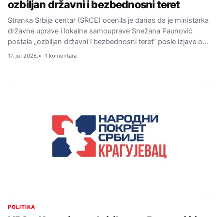
ozbiljan državni i bezbednosni teret
Stranka Srbija centar (SRCE) ocenila je danas da je ministarka
državne uprave i lokalne samouprave Snežana Paunović
postala „ozbiljan državni i bezbednosni teret“ posle izjave o…
17. jul 2026.
1 komentara
POLITIKA