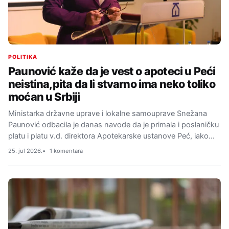
POLITIKA
Paunović kaže da je vest o apoteci u Peći
neistina,pita da li stvarno ima neko toliko
moćan u Srbiji
Ministarka državne uprave i lokalne samouprave Snežana
Paunović odbacila je danas navode da je primala i poslaničku
platu i platu v.d. direktora Apotekarske ustanove Peć, iako…
25. jul 2026.
1 komentara