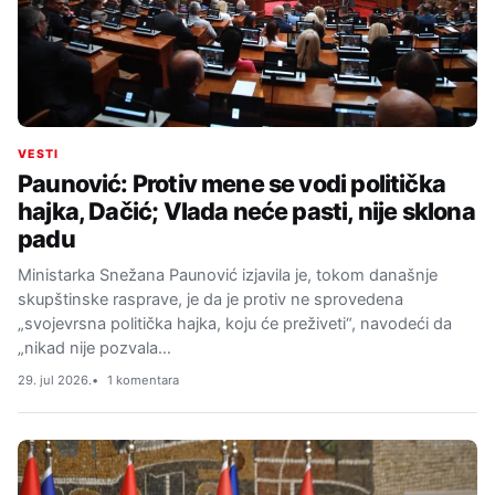
VESTI
Paunović: Protiv mene se vodi politička
hajka, Dačić; Vlada neće pasti, nije sklona
padu
Ministarka Snežana Paunović izjavila je, tokom današnje
skupštinske rasprave, je da je protiv ne sprovedena
„svojevrsna politička hajka, koju će preživeti“, navodeći da
„nikad nije pozvala…
29. jul 2026.
1 komentara