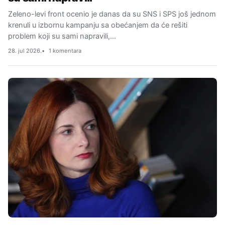
Zeleno-levi front ocenio je danas da su SNS i SPS još jednom
krenuli u izbornu kampanju sa obećanjem da će rešiti
problem koji su sami napravili,…
28. jul 2026.
1 komentara