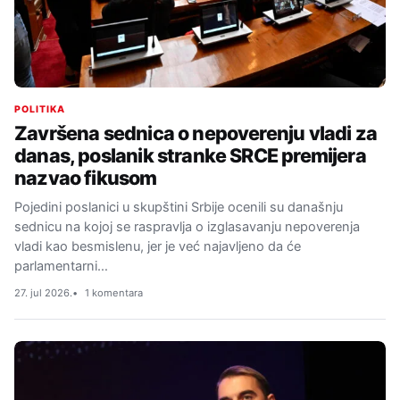
POLITIKA
Završena sednica o nepoverenju vladi za
danas, poslanik stranke SRCE premijera
nazvao fikusom
Pojedini poslanici u skupštini Srbije ocenili su današnju
sednicu na kojoj se raspravlja o izglasavanju nepoverenja
vladi kao besmislenu, jer je već najavljeno da će
parlamentarni…
27. jul 2026.
1 komentara