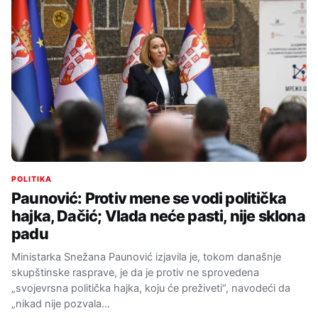
POLITIKA
Paunović: Protiv mene se vodi politička
hajka, Dačić; Vlada neće pasti, nije sklona
padu
Ministarka Snežana Paunović izjavila je, tokom današnje
skupštinske rasprave, je da je protiv ne sprovedena
„svojevrsna politička hajka, koju će preživeti“, navodeći da
„nikad nije pozvala…