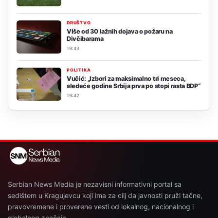
DRUŠTVO
Više od 30 lažnih dojava o požaru na
Divčibarama
19:43
POLITIKA
Vučić: „Izbori za maksimalno tri meseca,
sledeće godine Srbija prva po stopi rasta BDP“
19:42
Serbian News Media je nezavisni informativni portal sa
sedištem u Kragujevcu koji ima za cilj da javnosti pruži tačne,
pravovremene i proverene vesti od lokalnog, nacionalnog i
globalnog značaja.