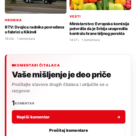
VESTI
HRONIKA
Ministarstvo: Evropska komisija
RTV: Dvojica radnika povređena
potvrdila da je Srbija unapredila
u fabrici u Kikindi
kontrolu hrane biljnog porekla
19:24
1 komentara
14:27
1 komentara
KOMENTARI ČITALACA
Vaše mišljenje je deo priče
Pročitajte stavove drugih čitalaca i uključite se u
razgovor.
1
KOMENTAR
Napiši komentar
→
Pročitaj komentare