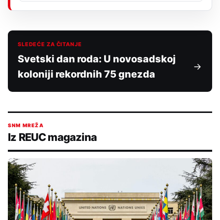
SLEDEĆE ZA ČITANJE
Svetski dan roda: U novosadskoj
koloniji rekordnih 75 gnezda
SNM MREŽA
Iz REUC magazina