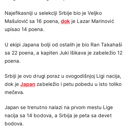
Najefikasniji u selekciji Srbije bio je Veljko
Mašulović sa 16 poena,
dok
je Lazar Marinović
upisao 14 poena.
U ekipi Japana bolji od ostalih je bio Ran Takahaši
sa 22 poena, a kapiten Juki Išikava je zabeležio 12
poena.
Srbiji je ovo drugi poraz u ovogodišnjoj Ligi nacija,
dok je
Japan
zabeležio i petu pobedu u isto toliko
mečeva.
Japan se trenutno nalazi na prvom mestu Lige
nacija sa 14 bodova, a Srbija je peta sa devet
bodova.