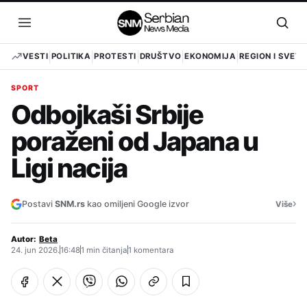
Pređi
na
Otvori
Otvo
sadržaj
meni
pret
VESTI
POLITIKA
PROTESTI
DRUŠTVO
EKONOMIJA
REGION I SVET
SPORT
Odbojkaši Srbije
poraženi od Japana u
Ligi nacija
›
Postavi
SNM.rs
kao omiljeni Google izvor
Više
Autor:
Beta
24. jun 2026.
16:48
1 min čitanja
1 komentara