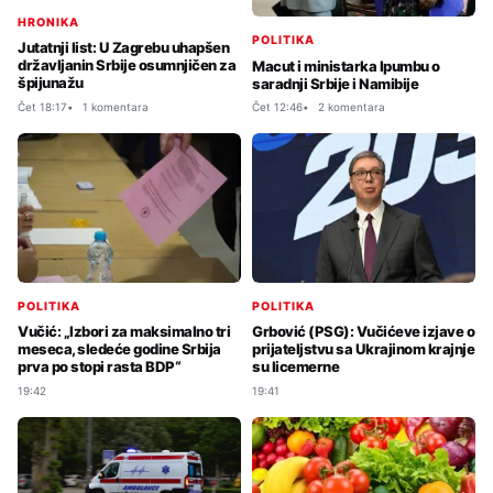
HRONIKA
POLITIKA
Jutatnji list: U Zagrebu uhapšen
državljanin Srbije osumnjičen za
Macut i ministarka Ipumbu o
špijunažu
saradnji Srbije i Namibije
Čet 18:17
1 komentara
Čet 12:46
2 komentara
POLITIKA
POLITIKA
Vučić: „Izbori za maksimalno tri
Grbović (PSG): Vučićeve izjave o
meseca, sledeće godine Srbija
prijateljstvu sa Ukrajinom krajnje
prva po stopi rasta BDP“
su licemerne
19:42
19:41