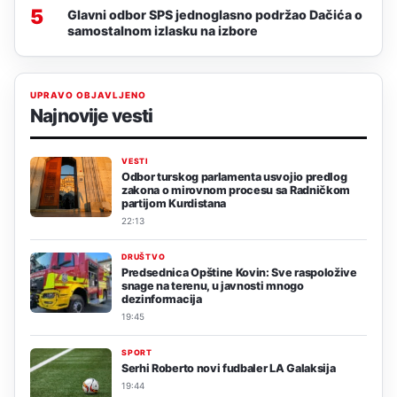
5
Glavni odbor SPS jednoglasno podržao Dačića o
samostalnom izlasku na izbore
UPRAVO OBJAVLJENO
Najnovije vesti
VESTI
Odbor turskog parlamenta usvojio predlog
zakona o mirovnom procesu sa Radničkom
partijom Kurdistana
22:13
DRUŠTVO
Predsednica Opštine Kovin: Sve raspoložive
snage na terenu, u javnosti mnogo
dezinformacija
19:45
SPORT
Serhi Roberto novi fudbaler LA Galaksija
19:44