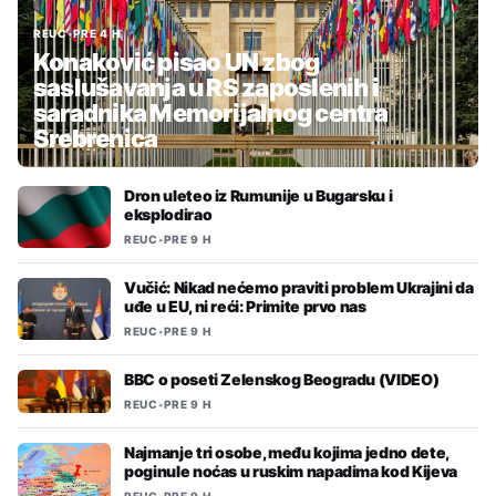
REUC
•
PRE 4 H
Konaković pisao UN zbog
saslušavanja u RS zaposlenih i
saradnika Memorijalnog centra
Srebrenica
Dron uleteo iz Rumunije u Bugarsku i
eksplodirao
REUC
•
PRE 9 H
Vučić: Nikad nećemo praviti problem Ukrajini da
uđe u EU, ni reći: Primite prvo nas
REUC
•
PRE 9 H
BBC o poseti Zelenskog Beogradu (VIDEO)
REUC
•
PRE 9 H
Najmanje tri osobe, među kojima jedno dete,
poginule noćas u ruskim napadima kod Kijeva