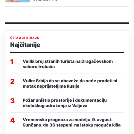
REUC
•
PRE 9 H
ČITAOCI BIRAJU
Najčitanije
1
Veliki broj stranih turista na Dragačevskom
saboru trubača
2
Vulin: Srbija da se obaveže da neće prodati ni
metak neprijateljima Rusije
3
Požar uništio prostorije i dokumentaciju
ekološkog udruženja iz Valjeva
4
Vremenska prognoza za nedelju, 9. avgust:
Sunčano, do 36 stepeni, na istoku moguća kiša