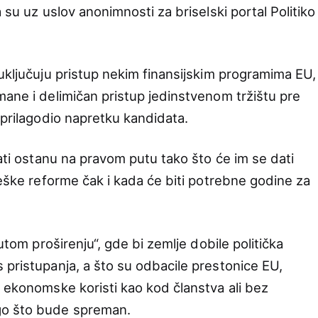
 su uz uslov anonimnosti za briselski portal Politiko
 uključuju pristup nekim finansijskim programima EU,
mane i delimičan pristup jedinstvenom tržištu pre
 prilagodio napretku kandidata.
dati ostanu na pravom putu tako što će im se dati
teške reforme čak i kada će biti potrebne godine za
nutom proširenju“, gde bi zemlje dobile politička
 pristupanja, a što su odbacile prestonice EU,
a ekonomske koristi kao kod članstva ali bez
go što bude spreman.