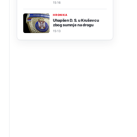
15:16
HRONIKA
Uhapšen D. S. u Kruševcu
zbog sumnje na drogu
15:13
a