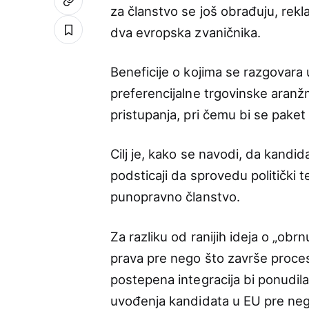
za članstvo se još obrađuju, rekla
dva evropska zvaničnika.
Beneficije o kojima se razgovara
preferencijalne trgovinske aranž
pristupanja, pri čemu bi se paket
Cilj je, kako se navodi, da kandi
podsticaji da sprovedu politički 
punopravno članstvo.
Za razliku od ranijih ideja o „obr
prava pre nego što završe proces
postepena integracija bi ponudil
uvođenja kandidata u EU pre ne