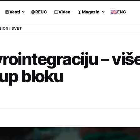
Vesti
REUC
Video
Magazin
ENG
GION I SVET
rointegraciju – viš
tup bloku