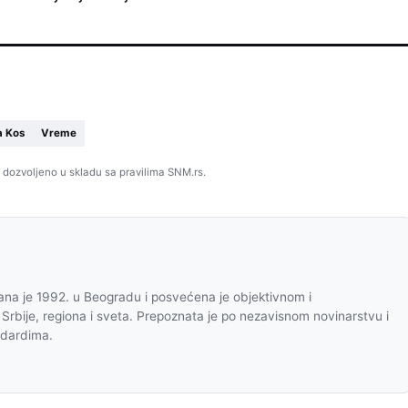
a Kos
Vreme
 dozvoljeno u skladu sa pravilima SNM.rs.
na je 1992. u Beogradu i posvećena je objektivnom i
 Srbije, regiona i sveta. Prepoznata je po nezavisnom novinarstvu i
ndardima.