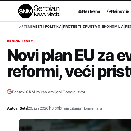
Pređi
na
Naslovna
Najnovije
sadržaj
TEME
VESTI
POLITIKA
PROTESTI
DRUŠTVO
EKONOMIJA
RE
REGION I SVET
Novi plan EU za ev
reformi, veći pris
Postavi
SNM.rs
kao omiljeni Google izvor
Autor:
Beta
26. jun 2026.
13:39
3 min čitanja
1 komentara