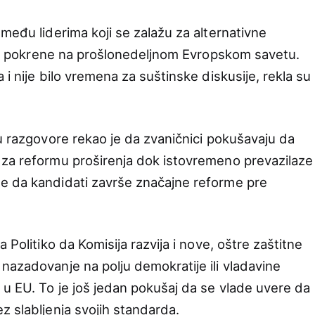
među liderima koji se zalažu za alternativne
anje pokrene na prošlonedeljnom Evropskom savetu.
 i nije bilo vremena za suštinske diskusije, rekla su
 u razgovore rekao je da zvaničnici pokušavaju da
 za reformu proširenja dok istovremeno prevazilaze
e da kandidati završe značajne reforme pre
 Politiko da Komisija razvija i nove, oštre zaštitne
nazadovanje na polju demokratije ili vladavine
u EU. To je još jedan pokušaj da se vlade uvere da
z slabljenja svojih standarda.