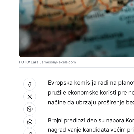
FOTO: Lara Jameson/Pexels.com
Evropska komisija radi na plan
pružile ekonomske koristi pre n
načine da ubrzaju proširenje be
Brojni predlozi deo su napora Ko
nagrađivanje kandidata većim pr