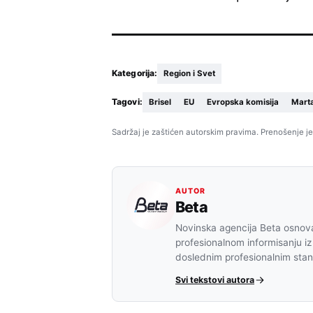
Kategorija:
Region i Svet
Tagovi:
Brisel
EU
Evropska komisija
Mart
Sadržaj je zaštićen autorskim pravima. Prenošenje je
AUTOR
Beta
Novinska agencija Beta osnova
profesionalnom informisanju iz
doslednim profesionalnim sta
Svi tekstovi autora