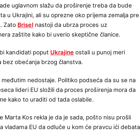
lade uglavnom slažu da proširenje treba da bude
a u Ukrajini, ali su oprezne oko prijema zemalja pre
. Zato
Brisel
nastoji da ubrza proces uz
era zaštite kako bi uverio skeptične članice.
o bi kandidati poput
Ukrajine
ostali u punoj meri
a bez obećanja brzog članstva.
a međutim nedostaje. Politiko podseća da su se na
eca lideri EU složili da proces proširenja mora da
me kako to uraditi od tada oslabile.
 Marta Kos rekla je da je sada, pošto nisu prošli
na vladama EU da odluče u kom će pravcu ići debat