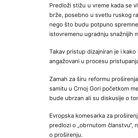
Predloži stižu u vreme kada se v
brže, posebno u svetlu ruskog rat
nego što budu potpuno spremne
istovremenu ugradnju snažnijih m
Takav pristup dizajniran je i kak
angažovani u procesu pristupanj
Zamah za širu reformu proširenj
samitu u Crnoj Gori početkom mes
bude ubrzan ali su diskusije o to
Evropska komesarka za proširenje
predlozi o „obrnutom članstvu“, 
o proširenju.