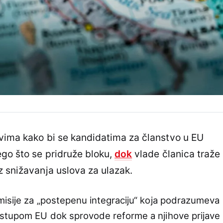
ovima kako bi se kandidatima za članstvo u EU
ego što se pridruže bloku,
dok
vlade članica traže
z snižavanja uslova za ulazak.
misije za „postepenu integraciju“ koja podrazumeva
istupom EU dok sprovode reforme a njihove prijave