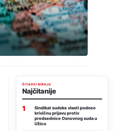
ČITAOCI BIRAJU
Najčitanije
1
Sindikat sudske vlasti podneo
krivičnu prijavu protiv
predsednice Osnovnog suda u
Užicu