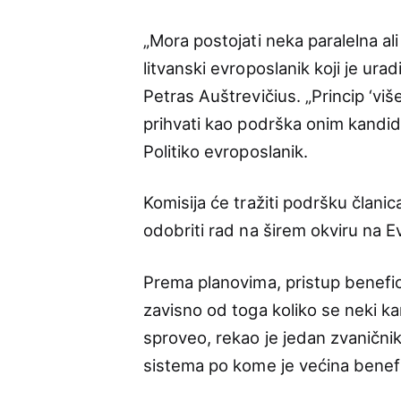
„Mora postojati neka paralelna a
litvanski evroposlanik koji je ur
Petras Auštrevičius. „Princip ‘viš
prihvati kao podrška onim kandida
Politiko evroposlanik.
Komisija će tražiti podršku članica
odobriti rad na širem okviru na 
Prema planovima, pristup benefici
zavisno od toga koliko se neki kan
sproveo, rekao je jedan zvanični
sistema po kome je većina benefi