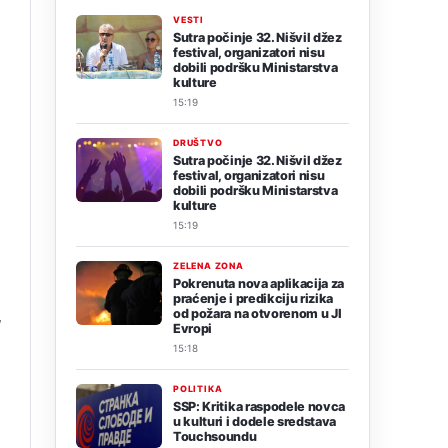
VESTI
Sutra počinje 32. Nišvil džez
festival, organizatori nisu
dobili podršku Ministarstva
kulture
15:19
DRUŠTVO
Sutra počinje 32. Nišvil džez
festival, organizatori nisu
dobili podršku Ministarstva
kulture
15:19
ZELENA ZONA
Pokrenuta nova aplikacija za
praćenje i predikciju rizika
,
od požara na otvorenom u JI
Evropi
15:18
POLITIKA
SSP: Kritika raspodele novca
u kulturi i dodele sredstava
Touchsoundu