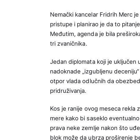
Nemački kancelar Fridrih Merc je 
pristupe i planirao je da to pit
Međutim, agenda je bila preširoka
tri zvaničnika.
Jedan diplomata koji je uključen
nadoknade „izgubljenu deceniju“
otpor vlada odlučnih da obezbed
pridruživanja.
Kos je ranije ovog meseca rekla za
mere kako bi saseklo eventualno 
prava neke zemlje nakon što uđe 
blok može da ubrza proširenje be