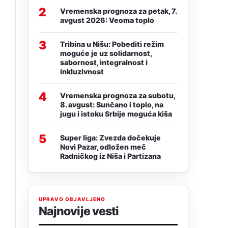
2
Vremenska prognoza za petak, 7.
avgust 2026: Veoma toplo
3
Tribina u Nišu: Pobediti režim
moguće je uz solidarnost,
sabornost, integralnost i
inkluzivnost
4
Vremenska prognoza za subotu,
8. avgust: Sunčano i toplo, na
jugu i istoku Srbije moguća kiša
5
Super liga: Zvezda dočekuje
Novi Pazar, odložen meč
Radničkog iz Niša i Partizana
UPRAVO OBJAVLJENO
Najnovije vesti