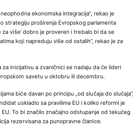
li neophodna ekonomska integracija“, rekao je
adio strategiju proširenja Evropskog parlamenta
e za više’ dobro je proveren i trebalo bi da se
tima koji napreduju više od ostalih“, rekao je za
 za inicijativu a zvaničnici se nadaju da će lideri
Evropskom savetu u oktobru ili decembru.
jama biće davan po principu „od slučaja do slučaja“
didat uskladio sa pravilima EU i koliko reformi je
k EU. To bi značilo značajno odstupanje od tekućeg
cija rezervisana za punopravne članice.