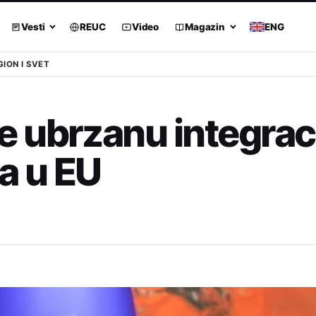
Vesti
REUC
Video
Magazin
ENG
GION I SVET
 ubrzanu integrac
a u EU