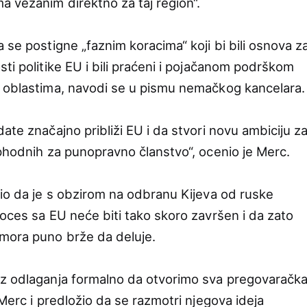
a vezanim direktno za taj region“.
 se postigne „faznim koracima“ koji bi bili osnova z
ti politike EU i bili praćeni i pojačanom podrškom
m oblastima, navodi se u pismu nemačkog kancelara
ate značajno približi EU i da stvori novu ambiciju z
ophodnih za punopravno članstvo“, ocenio je Merc.
nio da je s obzirom na odbranu Kijeva od ruske
roces sa EU neće biti tako skoro završen i da zato
 mora puno brže da deluje.
ez odlaganja formalno da otvorimo sva pregovaračk
 Merc i predložio da se razmotri njegova ideja