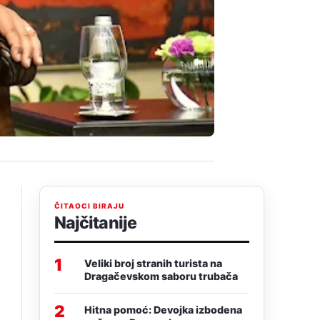
ČITAOCI BIRAJU
Najčitanije
1
Veliki broj stranih turista na
Dragačevskom saboru trubača
2
Hitna pomoć: Devojka izbodena