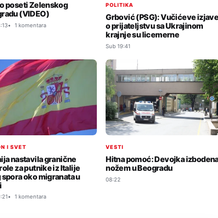
o poseti Zelenskog
POLITIKA
radu (VIDEO)
Grbović (PSG): Vučićeve izjav
o prijateljstvu sa Ukrajinom
:13
1 komentara
krajnje su licemerne
Sub 19:41
N I SVET
VESTI
ija nastavila granične
Hitna pomoć: Devojka izboden
ole za putnike iz Italije
nožem u Beogradu
 spora oko migranata u
08:22
i
:21
1 komentara