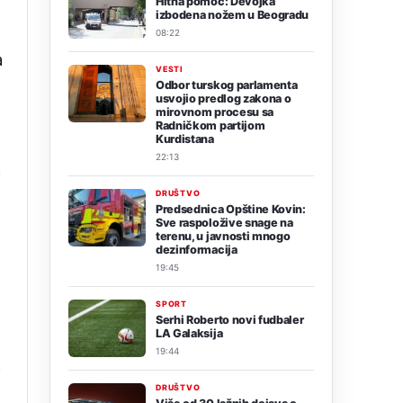
Hitna pomoć: Devojka
izbodena nožem u Beogradu
08:22
a
VESTI
Odbor turskog parlamenta
usvojio predlog zakona o
.
mirovnom procesu sa
Radničkom partijom
Kurdistana
22:13
a
DRUŠTVO
Predsednica Opštine Kovin:
Sve raspoložive snage na
terenu, u javnosti mnogo
dezinformacija
19:45
SPORT
Serhi Roberto novi fudbaler
LA Galaksija
19:44
a
DRUŠTVO