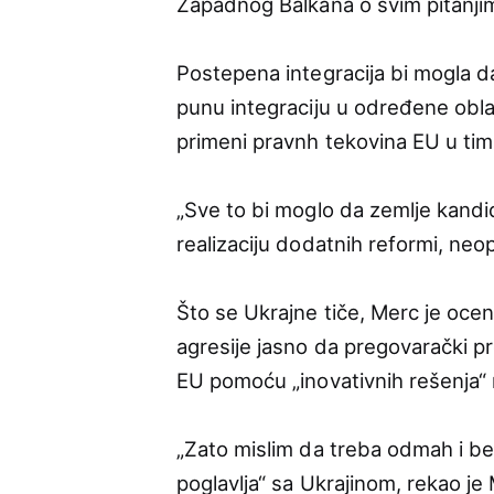
Zapadnog Balkana o svim pitanjim
Postepena integracija bi mogla da
punu integraciju u određene oblas
primeni pravnh tekovina EU u ti
„Sve to bi moglo da zemlje kandid
realizaciju dodatnih reformi, ne
Što se Ukrajne tiče, Merc je oce
agresije jasno da pregovarački p
EU pomoću „inovativnih rešenja“
„Zato mislim da treba odmah i b
poglavlja“ sa Ukrajinom, rekao je