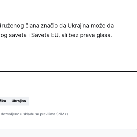
ridruženog člana značio da Ukrajina može da
g saveta i Saveta EU, ali bez prava glasa.
čka
Ukrajina
 dozvoljeno u skladu sa pravilima SNM.rs.