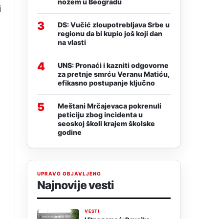
nožem u Beogradu
i
3
DS: Vučić zloupotrebljava Srbe u
regionu da bi kupio još koji dan
na vlasti
4
UNS: Pronaći i kazniti odgovorne
za pretnje smrću Veranu Matiću,
efikasno postupanje ključno
5
Meštani Mrčajevaca pokrenuli
peticiju zbog incidenta u
seoskoj školi krajem školske
godine
UPRAVO OBJAVLJENO
Najnovije vesti
VESTI