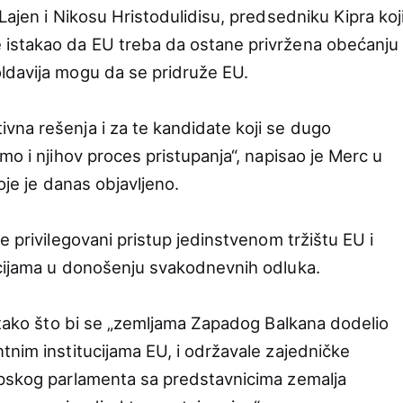
Lajen i Nikosu Hristodulidisu, predsedniku Kipra koj
istakao da EU treba da ostane privržena obećanju
ldavija mogu da se pridruže EU.
na rešenja i za te kandidate koji se dugo
mo i njihov proces pristupanja“, napisao je Merc u
oje je danas objavljeno.
e privilegovani pristup jedinstvenom tržištu EU i
ucijama u donošenju svakodnevnih odluka.
i tako što bi se „zemljama Zapadog Balkana dodelio
tnim institucijama EU, i održavale zajedničke
opskog parlamenta sa predstavnicima zemalja