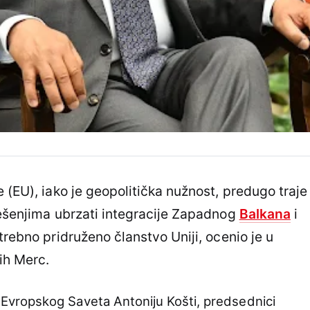
 (EU), iako je geopolitička nužnost, predugo traje
rešenjima ubrzati integracije Zapadnog
Balkana
i
trebno pridruženo članstvo Uniji, ocenio je u
ih Merc.
vropskog Saveta Antoniju Košti, predsednici