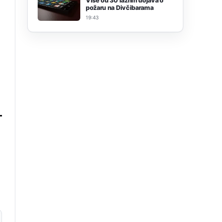
Više od 30 lažnih dojava o
požaru na Divčibarama
19:43