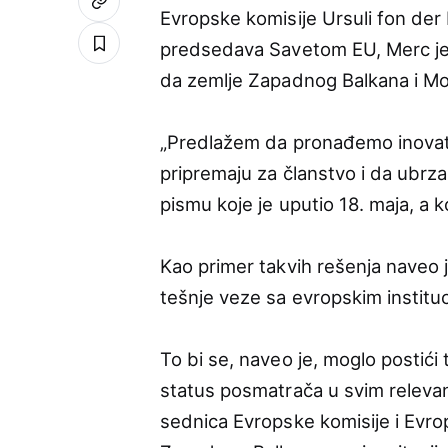
Evropske komisije Ursuli fon der 
predsedava Savetom EU, Merc je 
da zemlje Zapadnog Balkana i Mo
„Predlažem da pronađemo inovativ
pripremaju za članstvo i da ubrza
pismu koje je uputio 18. maja, a k
Kao primer takvih rešenja naveo j
tešnje veze sa evropskim instit
To bi se, naveo je, moglo postić
status posmatrača u svim relevan
sednica Evropske komisije i Evr