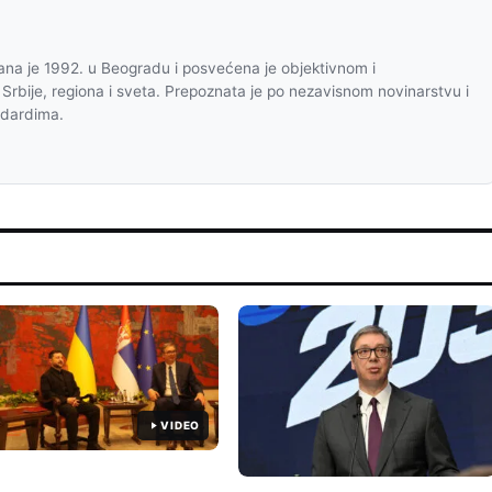
na je 1992. u Beogradu i posvećena je objektivnom i
 Srbije, regiona i sveta. Prepoznata je po nezavisnom novinarstvu i
ndardima.
VIDEO
I