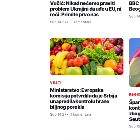
Vučić: Nikad nećemo praviti
BBC 
problem Ukrajini da uđe u EU, ni
Beog
reći: Primite prvo nas
Sub 14
Sub 14:24
1 komentara
VESTI
Ministarstvo: Evropska
REGIO
komisija potvrdila da je Srbija
unapredila kontrolu hrane
Špan
biljnog porekla
kontr
zbog
Sub 14:27
1 komentara
Seut
Sub 19