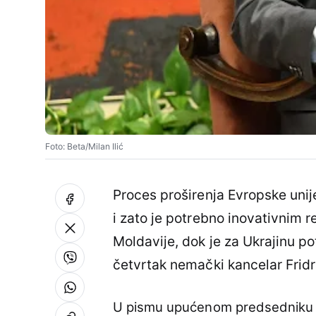
Foto: Beta/Milan Ilić
Proces proširenja Evropske unije
i zato je potrebno inovativnim 
Moldavije, dok je za Ukrajinu po
četvrtak nemački kancelar Fridr
U pismu upućenom predsedniku E