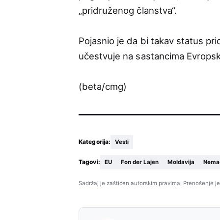
„pridruženog članstva“.
Pojasnio je da bi takav status p
učestvuje na sastancima Evropsko
(beta/cmg)
Kategorija:
Vesti
Tagovi:
EU
Fon der Lajen
Moldavija
Nema
Sadržaj je zaštićen autorskim pravima. Prenošenje je