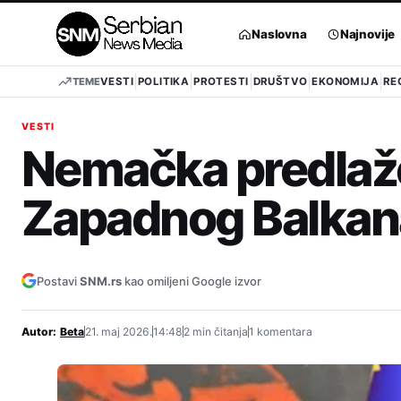
Pređi
na
Naslovna
Najnovije
sadržaj
TEME
VESTI
POLITIKA
PROTESTI
DRUŠTVO
EKONOMIJA
RE
VESTI
Nemačka predlaže
Zapadnog Balkan
Postavi
SNM.rs
kao omiljeni Google izvor
Autor:
Beta
21. maj 2026.
14:48
2 min čitanja
1 komentara