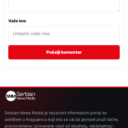
Vaše ime
Serbian News Media je nezavisni informativni portal sa
sedištem u Kragujevcu koji ima za cilj da javnosti pruži tačne,
pravovremene i proverene vesti od lokalnog, nacionalnog i