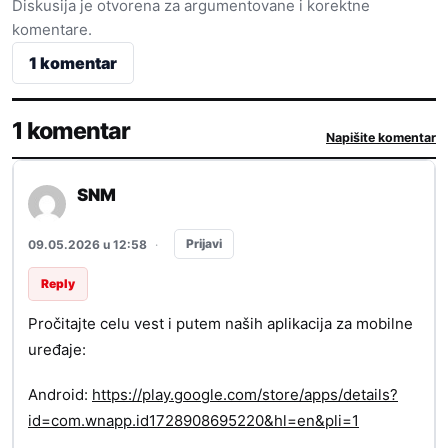
Diskusija je otvorena za argumentovane i korektne
komentare.
1 komentar
1 komentar
Napišite komentar
SNM
Prijavi
09.05.2026 u 12:58
·
Reply
Pročitajte celu vest i putem naših aplikacija za mobilne
uređaje:
Android:
https://play.google.com/store/apps/details?
id=com.wnapp.id1728908695220&hl=en&pli=1