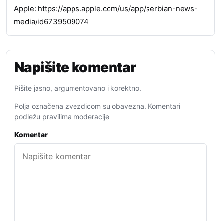
Apple:
https://apps.apple.com/us/app/serbian-news-
media/id6739509074
Napišite komentar
Pišite jasno, argumentovano i korektno.
Polja označena zvezdicom su obavezna. Komentari
podležu pravilima moderacije.
Komentar