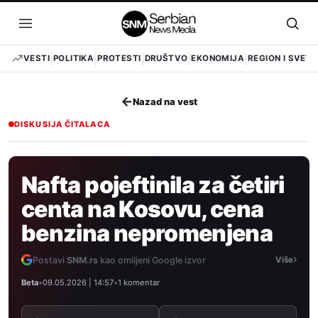
Pređi
na
Otvori
Otvo
sadržaj
meni
pret
VESTI
POLITIKA
PROTESTI
DRUŠTVO
EKONOMIJA
REGION I SVET
←
Nazad na vest
DISKUSIJA ČITALACA
Nafta pojeftinila za četiri
centa na Kosovu, cena
benzina nepromenjena
›
Postavi
SNM.rs
kao omiljeni Google izvor
Više
Beta
•
09.05.2026 | 14:57
•
1 komentar