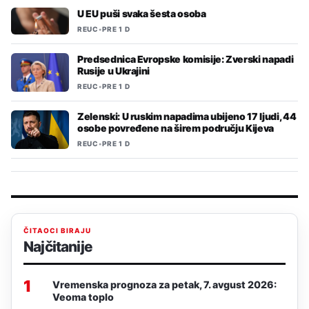
U EU puši svaka šesta osoba
REUC
•
PRE 1 D
Predsednica Evropske komisije: Zverski napadi
Rusije u Ukrajini
REUC
•
PRE 1 D
Zelenski: U ruskim napadima ubijeno 17 ljudi, 44
osobe povređene na širem području Kijeva
REUC
•
PRE 1 D
ČITAOCI BIRAJU
Najčitanije
1
Vremenska prognoza za petak, 7. avgust 2026:
Veoma toplo