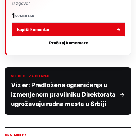
razgovor.
1
KOMENTAR
Napiši komentar
→
Pročitaj komentare
SLEDEĆE ZA ČITANJE
Viz er: Predložena ograničenja u
izmenjenom pravilniku Direktorata
ugrožavaju radna mesta u Srbiji
SNM MREŽA