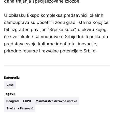
dana trajanja specijalizovane izložbe.
U obilasku Ekspo kompleksa predsavnici lokalnh
samouprava su posetili i zonu gradilišta na kojoj će
biti izgrađen paviljon “Srpska kuća”, u okviru kojeg
će sve lokalne samouprave u Srbiji dobiti priliku da
predstave svoje kulturne identitete, inovacije,
prirodne resurse i razvojne potencijale Srbije.
Kategorija:
Vesti
Tagovi:
Beograd
EXPO
Ministarstvo državne uprave
Snežana Paunović