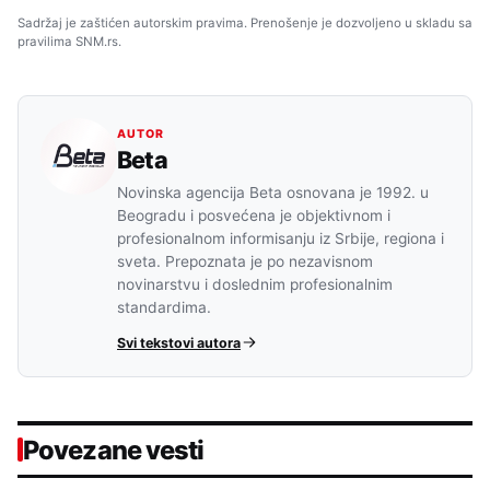
Sadržaj je zaštićen autorskim pravima. Prenošenje je dozvoljeno u skladu sa
pravilima SNM.rs.
AUTOR
Beta
Novinska agencija Beta osnovana je 1992. u
Beogradu i posvećena je objektivnom i
profesionalnom informisanju iz Srbije, regiona i
sveta. Prepoznata je po nezavisnom
novinarstvu i doslednim profesionalnim
standardima.
Svi tekstovi autora
Povezane vesti