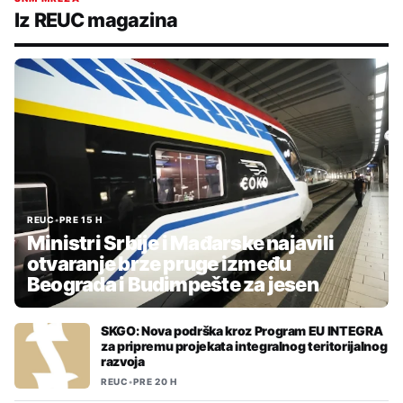
Iz REUC magazina
REUC
•
PRE 15 H
Ministri Srbije i Mađarske najavili
otvaranje brze pruge između
Beograda i Budimpešte za jesen
SKGO: Nova podrška kroz Program EU INTEGRA
za pripremu projekata integralnog teritorijalnog
razvoja
REUC
•
PRE 20 H