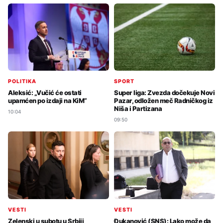
POLITIKA
SPORT
Aleksić: „Vučić će ostati
Super liga: Zvezda dočekuje Novi
upamćen po izdaji na KiM“
Pazar, odložen meč Radničkog iz
Niša i Partizana
10:04
09:50
VESTI
VESTI
Zelenski u subotu u Srbiji
Đukanović (SNS): Lako može da