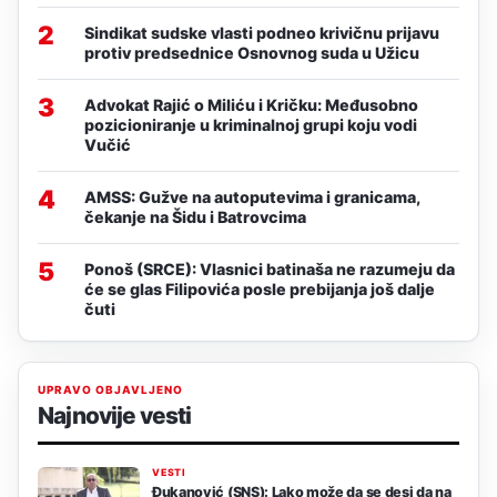
2
Sindikat sudske vlasti podneo krivičnu prijavu
protiv predsednice Osnovnog suda u Užicu
3
Advokat Rajić o Miliću i Kričku: Međusobno
pozicioniranje u kriminalnoj grupi koju vodi
Vučić
4
AMSS: Gužve na autoputevima i granicama,
čekanje na Šidu i Batrovcima
5
Ponoš (SRCE): Vlasnici batinaša ne razumeju da
će se glas Filipovića posle prebijanja još dalje
čuti
UPRAVO OBJAVLJENO
Najnovije vesti
VESTI
Đukanović (SNS): Lako može da se desi da na