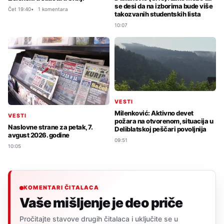
se desi da na izborima bude više
Čet 19:40
1 komentara
takozvanih studentskih lista
10:07
VESTI
Milenković: Aktivno devet
VESTI
požara na otvorenom, situacija u
Naslovne strane za petak, 7.
Deliblatskoj peščari povoljnija
avgust 2026. godine
09:51
10:05
KOMENTARI ČITALACA
Vaše mišljenje je deo priče
Pročitajte stavove drugih čitalaca i uključite se u