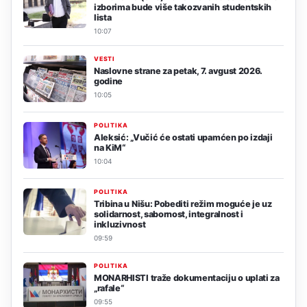
izborima bude više takozvanih studentskih
lista
10:07
VESTI
Naslovne strane za petak, 7. avgust 2026.
godine
10:05
POLITIKA
Aleksić: „Vučić će ostati upamćen po izdaji
na KiM“
10:04
POLITIKA
Tribina u Nišu: Pobediti režim moguće je uz
solidarnost, sabornost, integralnost i
inkluzivnost
09:59
POLITIKA
MONARHISTI traže dokumentaciju o uplati za
„rafale“
09:55