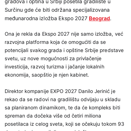
gradova i optina u Srbiji posetila gradilište u
Surčinu gde će biti održana specijalizovana
međunarodna izložba Ekspo 2027
Beograd
.
Ona je rekla da Ekspo 2027 nije samo izložba, već
razvojna platforma koja će omogućiti da se
potencijali svakog grada i opštine Srbije predstave
svetu, uz nove mogućnosti za privlačenje
investicija, razvoj turizma i jačanje lokalnih
ekonomija, saopštio je njen kabinet.
Direktor kompanije EXPO 2027 Danilo Jerinić je
rekao da se radovi na gradilištu odvijaju u skladu
sa planiranom dinamikom, te da će kompleks biti
spreman da dočeka više od četiri miliona
posetilaca iz celog sveta, koji se očekuju tokom 93