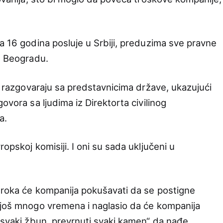
a 16 godina posluje u Srbiji, preduzima sve pravne
 u Beogradu.
da razgovaraju sa predstavnicima države, ukazujući
ovora sa ljudima iz Direktorta civilinog
a.
opskoj komisiji. I oni su sada uključeni u
g roka će kompanija pokušavati da se postigne
 još mnogo vremena i naglasio da će kompanija
i svaki žbun, prevrnuti svaki kamen“ da nađe