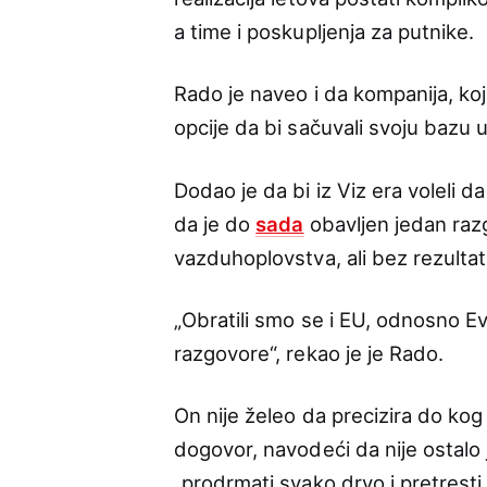
a time i poskupljenja za putnike.
Rado je naveo i da kompanija, koj
opcije da bi sačuvali svoju bazu
Dodao je da bi iz Viz era voleli 
da je do
sada
obavljen jedan razg
vazduhoplovstva, ali bez rezultat
„Obratili smo se i EU, odnosno Evr
razgovore“, rekao je je Rado.
On nije želeo da precizira do ko
dogovor, navodeći da nije ostalo
„prodrmati svako drvo i pretrest