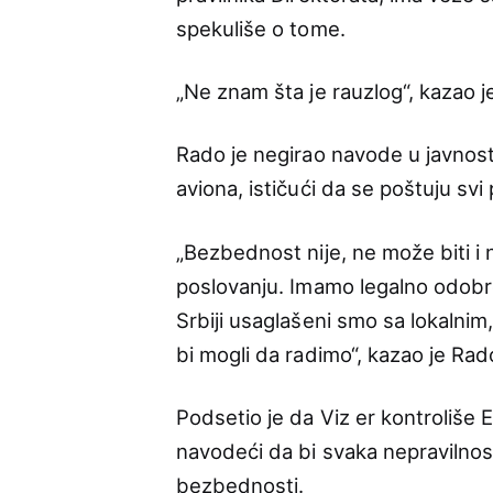
spekuliše o tome.
„Ne znam šta je rauzlog“, kazao j
Rado je negirao navode u javnos
aviona, ističući da se poštuju svi p
„Bezbednost nije, ne može biti 
poslovanju. Imamo legalno odobre
Srbiji usaglašeni smo sa lokalni
bi mogli da radimo“, kazao je Rad
Podsetio je da Viz er kontroliše 
navodeći da bi svaka nepravilnost
bezbednosti.