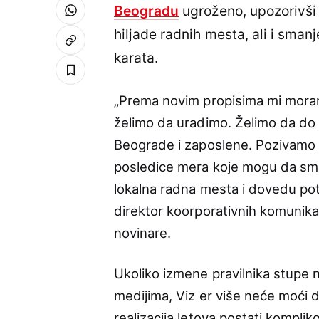
Beogradu
ugroženo, upozorivši 
hiljade radnih mesta, ali i sman
karata.
„Prema novim propisima mi mora
želimo da uradimo. Želimo da d
Beograde i zaposlene. Pozivamo n
posledice mera koje mogu da sma
lokalna radna mesta i dovedu potro
direktor koorporativnih komunika
novinare.
Ukoliko izmene pravilnika stupe 
medijima, Viz er više neće moći 
realizacija letova postati kompli