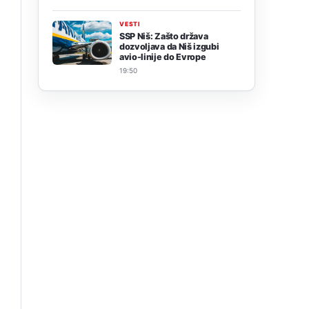
VESTI
SSP Niš: Zašto država
dozvoljava da Niš izgubi
avio-linije do Evrope
19:50