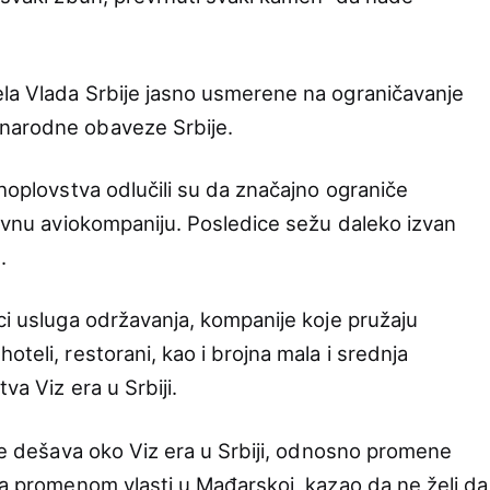
ela Vlada Srbije jasno usmerene na ograničavanje
narodne obaveze Srbije.
uhoplovstva odlučili su da značajno ograniče
žavnu aviokompaniju. Posledice sežu daleko izvan
.
ci usluga održavanja, kompanije koje pružaju
oteli, restorani, kao i brojna mala i srednja
va Viz era u Srbiji.
 se dešava oko Viz era u Srbiji, odnosno promene
 sa promenom vlasti u Mađarskoj, kazao da ne želi da