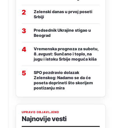
2
Zelenski danas u prvoj poseti
Srbiji
3
Predsednik Ukrajine stigao u
Beograd
4
Vremenska prognoza za subotu,
8. avgust: Sunčano i toplo, na
jugu i istoku Srbije moguća kiša
5
SPO pozdravio dolazak
Zelenskog: Nadamo se da će
poseta doprineti što skorijem
postizanju mira
UPRAVO OBJAVLJENO
Najnovije vesti