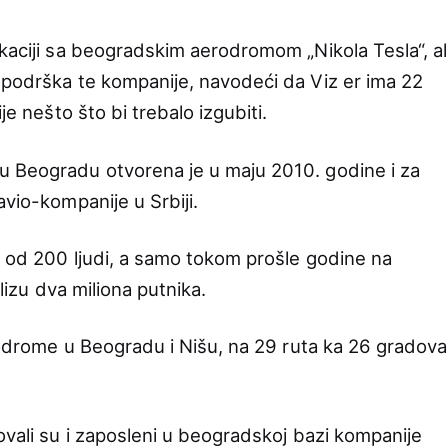
kaciji sa beogradskim aerodromom „Nikola Tesla“, al
 podrška te kompanije, navodeći da Viz er ima 22
je nešto što bi trebalo izgubiti.
u Beogradu otvorena je u maju 2010. godine i za
avio-kompanije u Srbiji.
e od 200 ljudi, a samo tokom prošle godine na
blizu dva miliona putnika.
erodrome u Beogradu i Nišu, na 29 ruta ka 26 gradova
ovali su i zaposleni u beogradskoj bazi kompanije