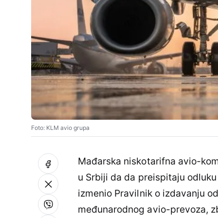
Foto: KLM avio grupa
Mađarska niskotarifna avio-komp
u Srbiji da da preispitaju odluk
izmenio Pravilnik o izdavanju o
međunarodnog avio-prevoza, zb