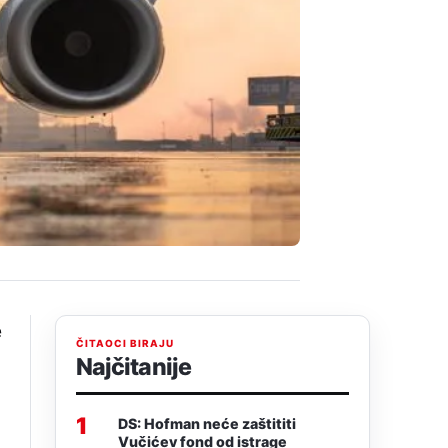
e
ČITAOCI BIRAJU
Najčitanije
1
DS: Hofman neće zaštititi
Vučićev fond od istrage