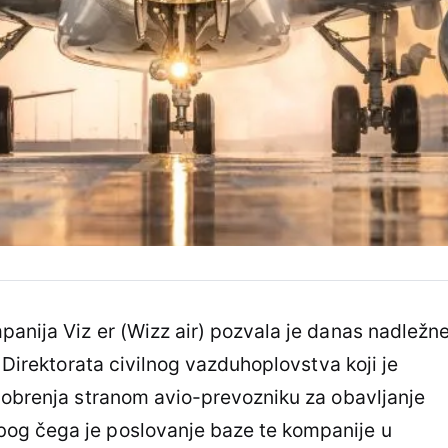
anija Viz er (Wizz air) pozvala je danas nadležn
u Direktorata civilnog vazduhoplovstva koji je
dobrenja stranom avio-prevozniku za obavljanje
og čega je poslovanje baze te kompanije u