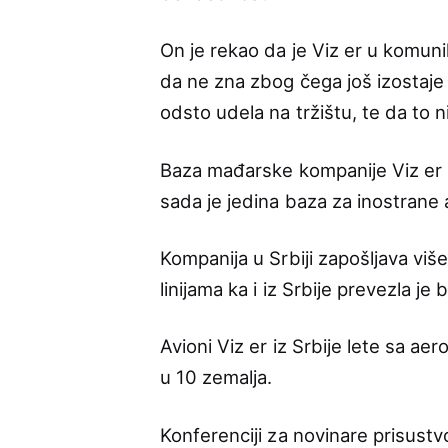
On je rekao da je Viz er u komuni
da ne zna zbog čega još izostaje
odsto udela na tržištu, te da to ni
Baza mađarske kompanije Viz er 
sada je jedina baza za inostrane 
Kompanija u Srbiji zapošljava viš
linijama ka i iz Srbije prevezla je 
Avioni Viz er iz Srbije lete sa a
u 10 zemalja.
Konferenciji za novinare prisustv