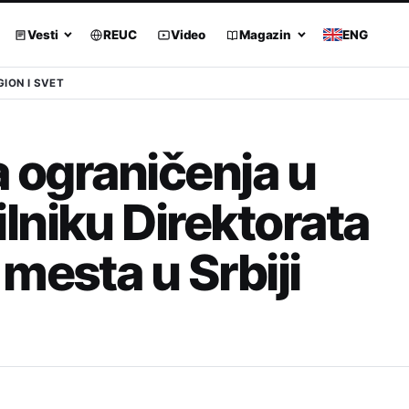
Vesti
REUC
Video
Magazin
ENG
GION I SVET
a ograničenja u
lniku Direktorata
mesta u Srbiji