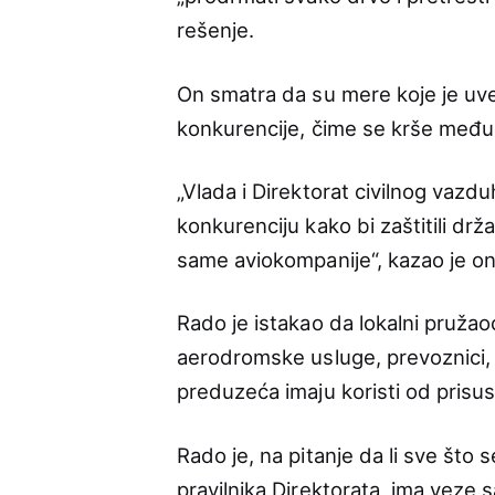
rešenje.
On smatra da su mere koje je uv
konkurencije, čime se krše među
„Vlada i Direktorat civilnog vazd
konkurenciju kako bi zaštitili dr
same aviokompanije“, kazao je on
Rado je istakao da lokalni pružao
aerodromske usluge, prevoznici, h
preduzeća imaju koristi od prisust
Rado je, na pitanje da li sve što
pravilnika Direktorata, ima veze