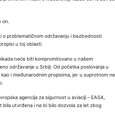
e on.
ti o problematičnom održavanju i bezbednosti
ropisi u toj oblasti.
i nikada neće biti kompromitovano u našem
no održavanje u Srbiji. Od početka poslovanja u
m, kao i međunarodnim propisima, jer u suprotnom n
o.
Evropska agencija za sigurnost u aviaciji – EASA,
 bila utvrđena i ne bi bilo dozvola za let zbog