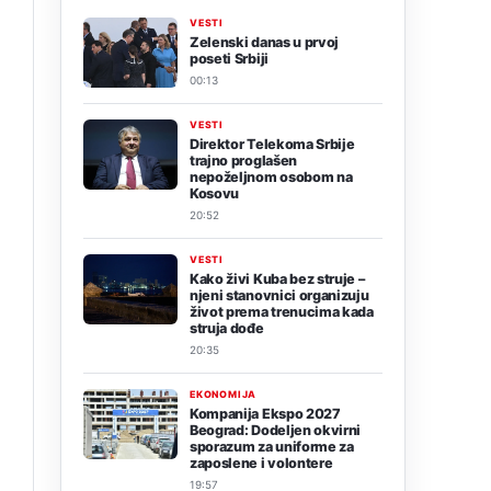
VESTI
Zelenski danas u prvoj
poseti Srbiji
00:13
VESTI
Direktor Telekoma Srbije
trajno proglašen
nepoželjnom osobom na
Kosovu
20:52
VESTI
Kako živi Kuba bez struje –
njeni stanovnici organizuju
život prema trenucima kada
struja dođe
20:35
EKONOMIJA
Kompanija Ekspo 2027
Beograd: Dodeljen okvirni
sporazum za uniforme za
zaposlene i volontere
19:57