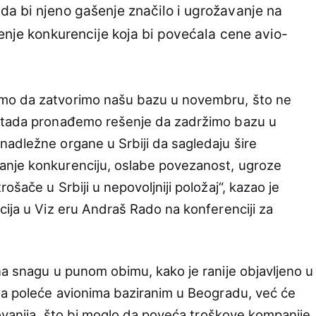
da bi njeno gašenje značilo i ugrožavanje na
jenje konkurencije koja bi povećala cene avio-
mo da zatvorimo našu bazu u novembru, što ne
o tada pronađemo rešenje da zadržimo bazu u
adležne organe u Srbiji da sagledaju šire
nje konkurenciju, oslabe povezanost, ugroze
šače u Srbiji u nepovoljniji položaj“, kazao je
cija u Viz eru Andraš Rado na konferenciji za
na snagu u punom obimu, kako je ranije objavljeno u
da poleće avionima baziranim u Beogradu, već će
kovanija, što bi moglo da poveća troškove kompanije,