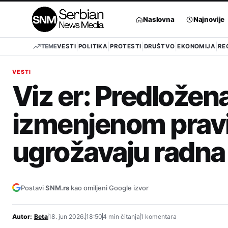
Pređi
na
Naslovna
Najnovije
sadržaj
TEME
VESTI
POLITIKA
PROTESTI
DRUŠTVO
EKONOMIJA
RE
VESTI
Viz er: Predložen
izmenjenom pravi
ugrožavaju radna 
Postavi
SNM.rs
kao omiljeni Google izvor
Autor:
Beta
18. jun 2026.
18:50
4 min čitanja
1 komentara