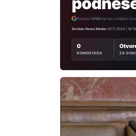
podnese
Postavi
SNM.rs
kao omiljeni Goo
Serbian News Media
•
03.11.2024 | 18:18
0
Otvor
KOMENTARA
ZA DISK