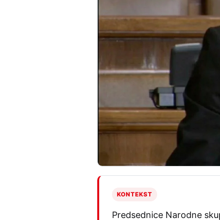
KONTEKST
Predsednice Narodne skupš