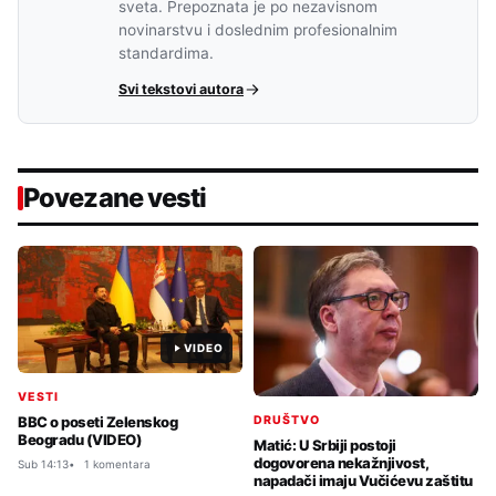
sveta. Prepoznata je po nezavisnom
novinarstvu i doslednim profesionalnim
standardima.
Svi tekstovi autora
Povezane vesti
VIDEO
VESTI
DRUŠTVO
BBC o poseti Zelenskog
Beogradu (VIDEO)
Matić: U Srbiji postoji
dogovorena nekažnjivost,
Sub 14:13
1 komentara
napadači imaju Vučićevu zaštitu