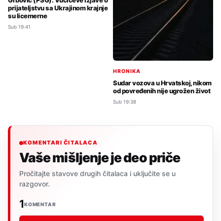
Grbović (PSG): Vučićeve izjave o
prijateljstvu sa Ukrajinom krajnje
su licemerne
Sub 19:41
HRONIKA
Sudar vozova u Hrvatskoj, nikom
od povređenih nije ugrožen život
Sub 19:38
KOMENTARI ČITALACA
Vaše mišljenje je deo priče
Pročitajte stavove drugih čitalaca i uključite se u
razgovor.
1
KOMENTAR