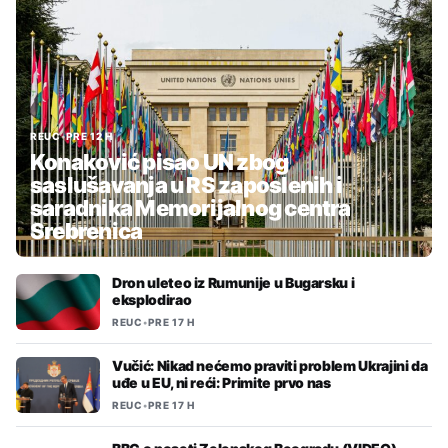
REUC
•
PRE 12 H
Konaković pisao UN zbog
saslušavanja u RS zaposlenih i
saradnika Memorijalnog centra
Srebrenica
Dron uleteo iz Rumunije u Bugarsku i
eksplodirao
REUC
•
PRE 17 H
Vučić: Nikad nećemo praviti problem Ukrajini da
uđe u EU, ni reći: Primite prvo nas
REUC
•
PRE 17 H