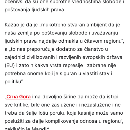
ocenivši da su one suprotne vrednostima slobode i
poštovanja ljudskih prava.
Kazao je da je „mukotrpno stvaran ambijent da je
naša zemlja po poštovanju slobode i uvažavanju
ljudskih prava najdalje odmakla u čitavom regionu“,
a „to nas preporučuje dodatno za članstvo u
zajednici civilizovanih i razvijenih evropskih država
(EU) i zato nikakva vrsta represije i zabrane nije
potrebna onome koji je siguran u vlastiti stav i
politiku“.
„
Crna Gora
ima dovoljno širine da može da istrpi
sve kritike, bile one zaslužene ili nezaslužene i ne
treba da šalje lošu poruku koja kasnije može samo
poslužiti za dalje komplikovanje odnosa u regionu“,
zaključio je Mandić.