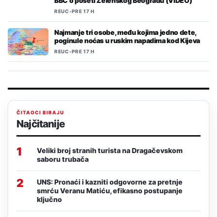
BBC o poseti Zelenskog Beogradu (VIDEO)
REUC
•
PRE 17 H
Najmanje tri osobe, među kojima jedno dete,
poginule noćas u ruskim napadima kod Kijeva
REUC
•
PRE 17 H
ČITAOCI BIRAJU
Najčitanije
1
Veliki broj stranih turista na Dragačevskom
saboru trubača
2
UNS: Pronaći i kazniti odgovorne za pretnje
smrću Veranu Matiću, efikasno postupanje
ključno