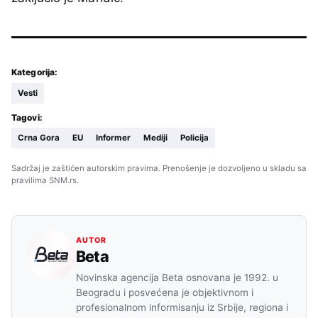
Kategorija:
Vesti
Tagovi:
Crna Gora
EU
Informer
Mediji
Policija
Sadržaj je zaštićen autorskim pravima. Prenošenje je dozvoljeno u skladu sa
pravilima SNM.rs.
AUTOR
Beta
Novinska agencija Beta osnovana je 1992. u
Beogradu i posvećena je objektivnom i
profesionalnom informisanju iz Srbije, regiona i