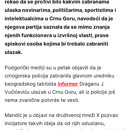
rekao da se protivi bilo kakvim zabranama
ulaska novinarima, političarima, sportistima i
intelektualcima u Crnu Goru, navodeći da je
njegova partija saznala da se mimo znanja
njenih funkcionera u izvršnoj vlasti, prave
spiskovi osoba kojima bi trebalo zabraniti
ulazak.
Podgorički mediji su u petak objavili da je
crnogorska policija zabranila glavnom uredniku
beogradskog tabloida
Informer
Draganu J.
Vučićeviću ulazak u Crnu Goru, ali iz policije još
nema zvanične potvrde te vesti.
Mandić je u objavi na društvenoj mreži X pozvao
inicijatore takvih ideja da od njih odustanu,