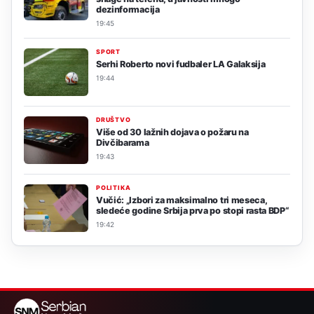
dezinformacija
19:45
SPORT
Serhi Roberto novi fudbaler LA Galaksija
19:44
DRUŠTVO
Više od 30 lažnih dojava o požaru na
Divčibarama
19:43
POLITIKA
Vučić: „Izbori za maksimalno tri meseca,
sledeće godine Srbija prva po stopi rasta BDP“
19:42