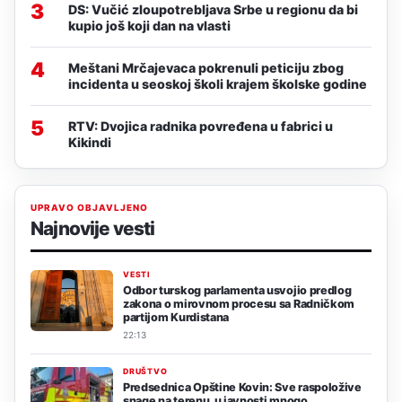
3
DS: Vučić zloupotrebljava Srbe u regionu da bi
kupio još koji dan na vlasti
4
Meštani Mrčajevaca pokrenuli peticiju zbog
incidenta u seoskoj školi krajem školske godine
5
RTV: Dvojica radnika povređena u fabrici u
Kikindi
UPRAVO OBJAVLJENO
Najnovije vesti
VESTI
Odbor turskog parlamenta usvojio predlog
zakona o mirovnom procesu sa Radničkom
partijom Kurdistana
22:13
DRUŠTVO
Predsednica Opštine Kovin: Sve raspoložive
snage na terenu, u javnosti mnogo