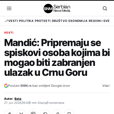
Pređi
na
Otvori
Otvo
sadržaj
meni
pret
VESTI
POLITIKA
PROTESTI
DRUŠTVO
EKONOMIJA
REGION I SVET
VESTI
Mandić: Pripremaju se
spiskovi osoba kojima bi
mogao biti zabranjen
ulazak u Crnu Goru
›
Postavi
SNM.rs
kao omiljeni Google izvor
Više
Autor:
Beta
27. jun 2026.
16:05
1 min čitanja
1 komentara