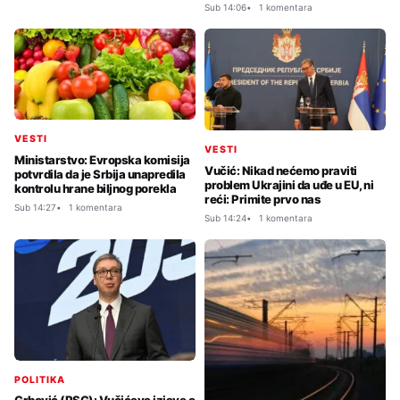
Sub 14:06
1 komentara
VESTI
VESTI
Ministarstvo: Evropska komisija
Vučić: Nikad nećemo praviti
potvrdila da je Srbija unapredila
problem Ukrajini da uđe u EU, ni
kontrolu hrane biljnog porekla
reći: Primite prvo nas
Sub 14:27
1 komentara
Sub 14:24
1 komentara
POLITIKA