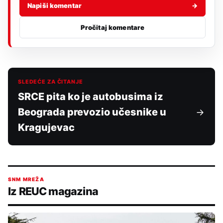
Napiši komentar
→
Pročitaj komentare
SLEDEĆE ZA ČITANJE
SRCE pita ko je autobusima iz
Beograda prevozio učesnike u
Kragujevac
SNM MREŽA
Iz REUC magazina