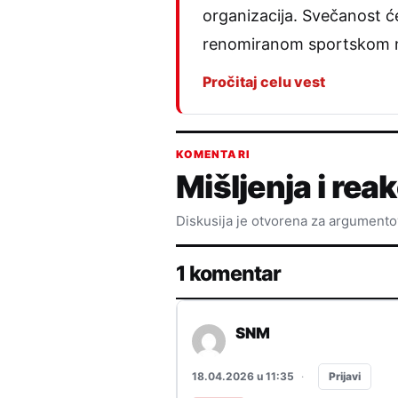
organizacija. Svečanost ć
renomiranom sportskom 
Pročitaj celu vest
KOMENTARI
Mišljenja i reak
Diskusija je otvorena za argument
1 komentar
SNM
Prijavi
18.04.2026 u 11:35
·