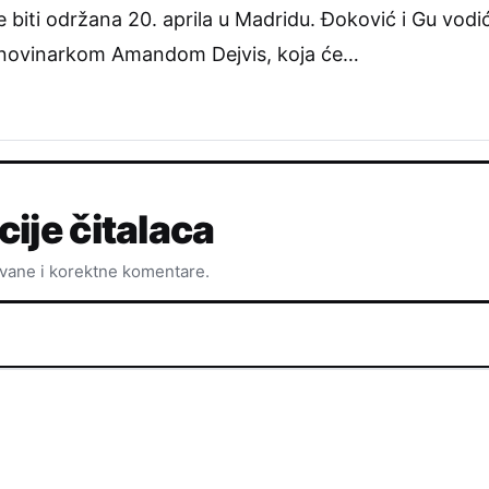
e biti održana 20. aprila u Madridu. Đoković i Gu vod
novinarkom Amandom Dejvis, koja će…
cije čitalaca
ovane i korektne komentare.