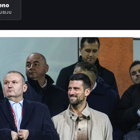
eno
USIJU