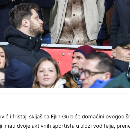
ić i fristajl skijašica Ejlin Gu biće domaćini ovogodi
ji imati dvoje aktivnih sportista u ulozi voditelja, pren