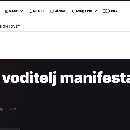
Vesti
REUC
Video
Magazin
ENG
GION I SVET
voditelj manifest
gle izvor