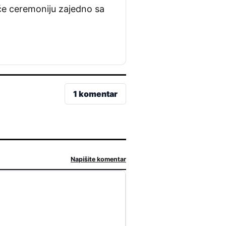
iće ceremoniju zajedno sa
1 komentar
Napišite komentar