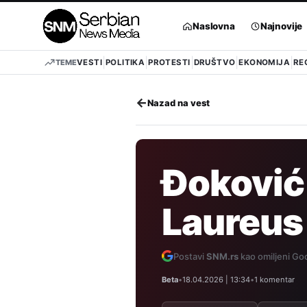
Pređi
na
Naslovna
Najnovije
sadržaj
TEME
VESTI
POLITIKA
PROTESTI
DRUŠTVO
EKONOMIJA
RE
←
Nazad na vest
Đoković 
Laureus
Postavi
SNM.rs
kao omiljeni Goo
Beta
•
18.04.2026 | 13:34
•
1 komentar