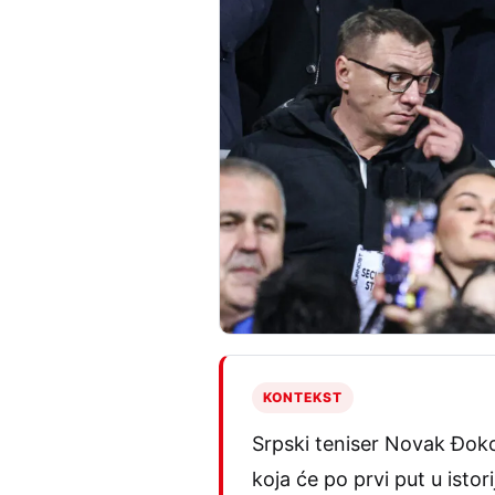
KONTEKST
Srpski teniser Novak Đokov
koja će po prvi put u istori