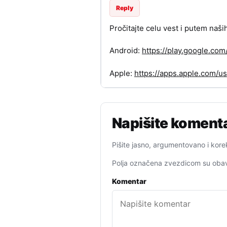
Reply
Pročitajte celu vest i putem naši
Android:
https://play.google.c
Apple:
https://apps.apple.com/
Napišite koment
Pišite jasno, argumentovano i kore
Polja označena zvezdicom su obav
Komentar