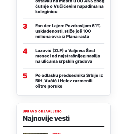
ostavku na mesto u UO AKS zbog
ćutnje o Vučićevim napadima na
koleginicu
3
Fon der Lajen: Pozdravljam 61%
usklađenosti, stiže još 100
miliona evra iz Plana rasta
4
Lazović (ZLF) u Valjevu: Šest
meseci od najstrašnijeg nasilja
na ulicama srpskih gradova
5
Po odlasku predsednika Srbije iz
BiH, Vučić i Helez razmenili
oštre poruke
UPRAVO OBJAVLJENO
Najnovije vesti