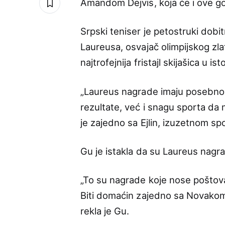
Amandom Dejvis, koja će i ove god
Srpski teniser je petostruki dobi
Laureusa, osvajač olimpijskog zla
najtrofejnija fristajl skijašica u i
„Laureus nagrade imaju posebno
rezultate, već i snagu sporta da m
je zajedno sa Ejlin, izuzetnom spo
Gu je istakla da su Laureus nagr
„To su nagrade koje nose poštovan
Biti domaćin zajedno sa Novakom, či
rekla je Gu.