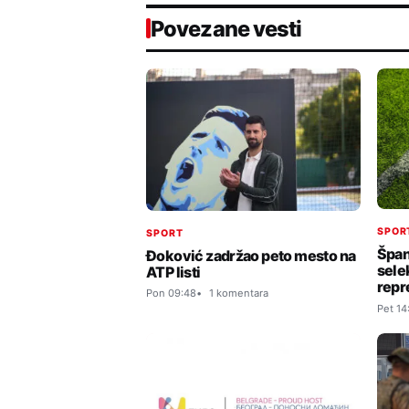
Povezane vesti
SPOR
SPORT
Špan
Đoković zadržao peto mesto na
sele
ATP listi
repr
Pon 09:48
1 komentara
Pet 14