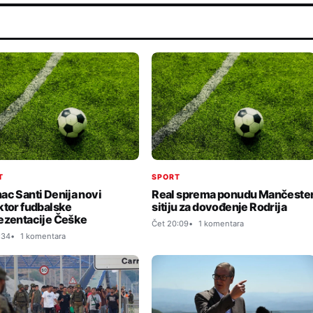
T
SPORT
ac Santi Denija novi
Real sprema ponudu Mančeste
ktor fudbalske
sitiju za dovođenje Rodrija
ezentacije Češke
Čet 20:09
1 komentara
:34
1 komentara