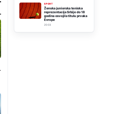
SPORT
Ženska juniorska teniska
reprezentacija Srbije do 18
godina osvojila titulu prvaka
Evrope
20:03
r