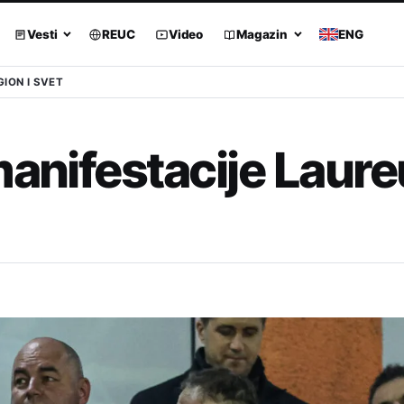
Vesti
REUC
Video
Magazin
ENG
GION I SVET
manifestacije Laur