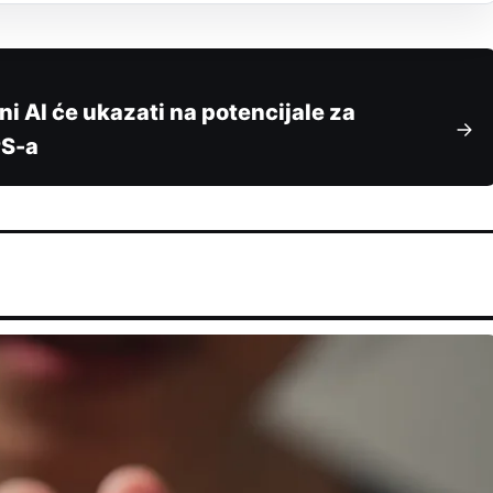
ni AI će ukazati na potencijale za
PS-a