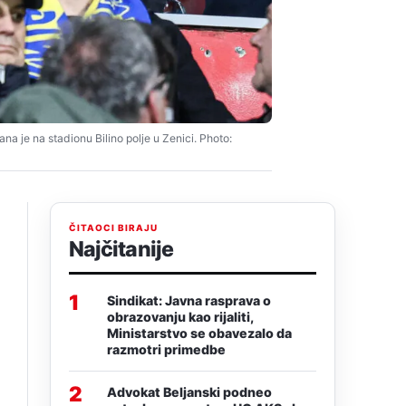
 je na stadionu Bilino polje u Zenici. Photo:
ČITAOCI BIRAJU
Najčitanije
1
Sindikat: Javna rasprava o
obrazovanju kao rijaliti,
Ministarstvo se obavezalo da
razmotri primedbe
2
Advokat Beljanski podneo