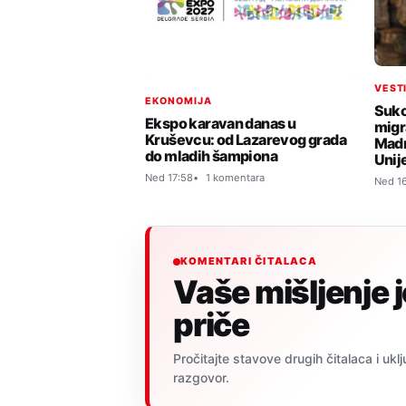
VEST
EKONOMIJA
Suko
Ekspo karavan danas u
migr
Kruševcu: od Lazarevog grada
Madr
do mladih šampiona
Unij
Ned 17:58
1 komentara
Ned 1
KOMENTARI ČITALACA
Vaše mišljenje 
priče
Pročitajte stavove drugih čitalaca i uklj
razgovor.