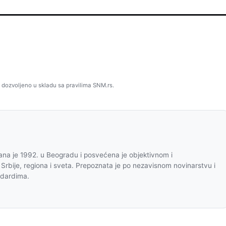
 dozvoljeno u skladu sa pravilima SNM.rs.
na je 1992. u Beogradu i posvećena je objektivnom i
 Srbije, regiona i sveta. Prepoznata je po nezavisnom novinarstvu i
ndardima.