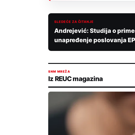
SLEDEĆE ZA ČITANJE
Andrejević: Studija o prime
unapređenje poslovanja E
SNM MREŽA
Iz REUC magazina