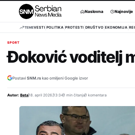
Pređi
na
Naslovna
Najnovije
sadržaj
TEME
VESTI
POLITIKA
PROTESTI
DRUŠTVO
EKONOMIJA
RE
SPORT
Đoković voditelj 
Postavi
SNM.rs
kao omiljeni Google izvor
Autor:
Beta
18. april 2026.
13:34
1 min čitanja
1 komentara