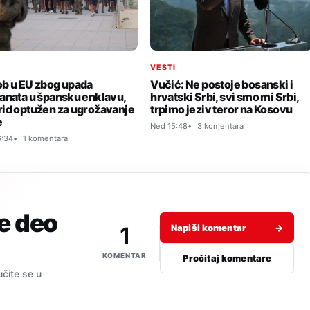
I
VESTI
b u EU zbog upada
Vučić: Ne postoje bosanski i
anata u špansku enklavu,
hrvatski Srbi, svi smo mi Srbi,
id optužen za ugrožavanje
trpimo jeziv teror na Kosovu
e
Ned 15:48
3 komentara
6:34
1 komentara
je deo
1
Napiši komentar
→
KOMENTAR
Pročitaj komentare
učite se u