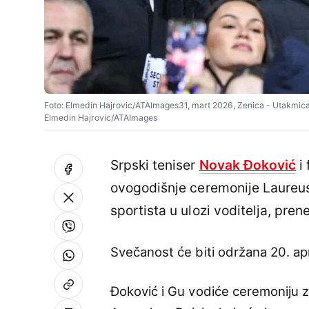
Foto: Elmedin Hajrovic/ATAImages31, mart 2026, Zenica - Utakmica fi
Elmedin Hajrovic/ATAImages
Srpski teniser
Novak Đoković
i 
ovogodišnje ceremonije Laureus, 
sportista u ulozi voditelja, pren
Svečanost će biti održana 20. ap
Đoković i Gu vodiće ceremoniju