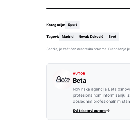
Kategorija:
Sport
Tagovi:
Madrid
Novak Đoković
Svet
Sadržaj je zaštićen autorskim pravima. Prenošenje je
AUTOR
Beta
Novinska agencija Beta osnova
profesionalnom informisanju iz
doslednim profesionalnim sta
Svi tekstovi autora