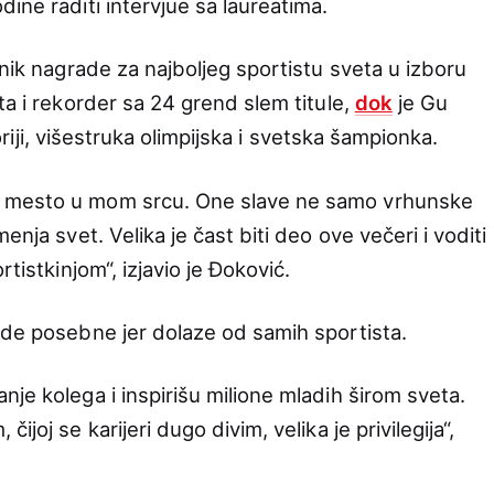
ine raditi intervjue sa laureatima.
tnik nagrade za najboljeg sportistu sveta u izboru
ta i rekorder sa 24 grend slem titule,
dok
je Gu
storiji, višestruka olimpijska i svetska šampionka.
 mesto u mom srcu. One slave ne samo vrhunske
enja svet. Velika je čast biti deo ove večeri i voditi
rtistkinjom“, izjavio je Đoković.
ade posebne jer dolaze od samih sportista.
je kolega i inspirišu milione mladih širom sveta.
joj se karijeri dugo divim, velika je privilegija“,