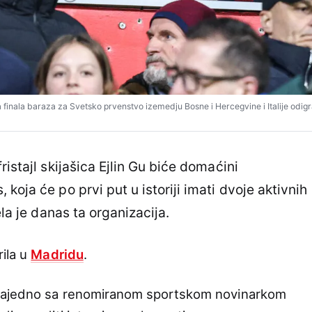
nala baraza za Svetsko prvenstvo izemedju Bosne i Hercegvine i Italije odigrana
fristajl skijašica Ejlin Gu biće domaćini
koja će po prvi put u istoriji imati dvoje aktivnih
ela je danas ta organizacija.
rila u
Madridu
.
 zajedno sa renomiranom sportskom novinarkom