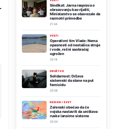
VESTI
Sindikat: Javna rasprava o
obrazovanju kao rijaliti,
Ministarstvo se obavezalo da
razmotri primedbe
21:44
VESTI
Operativni tim Vlade: Nema
opasnosti od nestašica struje
i vode, rečni saobraćaj
ugrožen
20:18
DRUŠTVO
Solidarnost: Država
sistemski da stane na put
femicidu
20:06
REGION I SVET
Zelenski obećao da će
vojska nastaviti da uništava
ruske lansirne sisteme
20:04