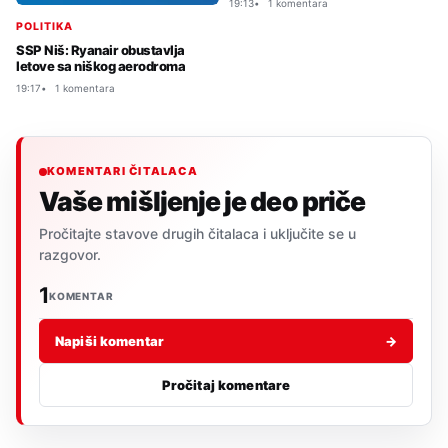
19:13
1 komentara
POLITIKA
SSP Niš: Ryanair obustavlja
letove sa niškog aerodroma
19:17
1 komentara
KOMENTARI ČITALACA
Vaše mišljenje je deo priče
Pročitajte stavove drugih čitalaca i uključite se u
razgovor.
1
KOMENTAR
Napiši komentar
→
Pročitaj komentare