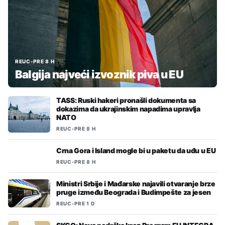
REUC
•
PRE 8 H
Balgija najveći izvoznik piva u EU
TASS: Ruski hakeri pronašli dokumenta sa
dokazima da ukrajinskim napadima upravlja
NATO
REUC
•
PRE 8 H
Crna Gora i Island mogle bi u paketu da uđu u EU
REUC
•
PRE 8 H
Ministri Srbije i Mađarske najavili otvaranje brze
pruge između Beograda i Budimpešte za jesen
REUC
•
PRE 1 D