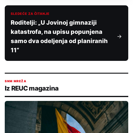
SLEDEĆE ZA ČITANJE
Roditelji: „U Jovinoj gimnaziji
katastrofa, na upisu popunjena
samo dva odeljenja od planiranih
11“
SNM MREŽA
Iz REUC magazina