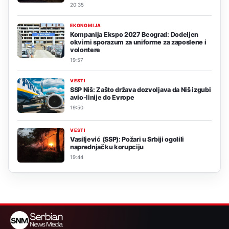
20:35
EKONOMIJA
Kompanija Ekspo 2027 Beograd: Dodeljen
okvirni sporazum za uniforme za zaposlene i
volontere
19:57
VESTI
SSP Niš: Zašto država dozvoljava da Niš izgubi
avio-linije do Evrope
19:50
VESTI
Vasiljević (SSP): Požari u Srbiji ogolili
naprednjačku korupciju
19:44