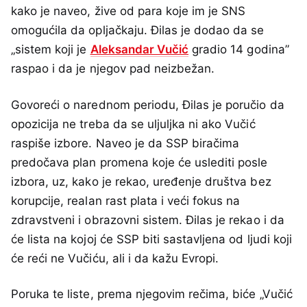
kako je naveo, žive od para koje im je SNS
omogućila da opljačkaju. Đilas je dodao da se
„sistem koji je
Aleksandar Vučić
gradio 14 godina”
raspao i da je njegov pad neizbežan.
Govoreći o narednom periodu, Đilas je poručio da
opozicija ne treba da se uljuljka ni ako Vučić
raspiše izbore. Naveo je da SSP biračima
predočava plan promena koje će uslediti posle
izbora, uz, kako je rekao, uređenje društva bez
korupcije, realan rast plata i veći fokus na
zdravstveni i obrazovni sistem. Đilas je rekao i da
će lista na kojoj će SSP biti sastavljena od ljudi koji
će reći ne Vučiću, ali i da kažu Evropi.
Poruka te liste, prema njegovim rečima, biće „Vučić