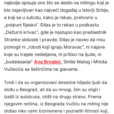
najbolje opisuje ono što se desilo na mitingu koji je
bio najavljivan kao najveći događaj u istoriji Srbije,
a koji se u subotu, kako je rekao, pretvorio u
„potpuni fijasko”. Đilas je to rekao u podkastu
„Dežurni krivac”, gde je nastupio kao predsednik
Stranke slobode i pravde. Đilas je naveo da nisu
pomogli ni „roboti koji igraju Moravac”, ni najave
koje su trajale nedeljama, ni pritisci na ljude, ni
„budalasanje”
Ane Brnabić
, Siniše Malog i Miloša
Vučevića sa šeširićima na glavama.
Tvrdi i da su organizovani desetine hiljada ljudi da
dođu u Beograd, ali da su mnogi, čim su stigli i
izašli iz autobusa, otišli na drugu stranu. Prema
njegovim rečima, iz Beograda Vučiću na miting nije
došao niko osim biznismena i poznatih ličnosti koji,