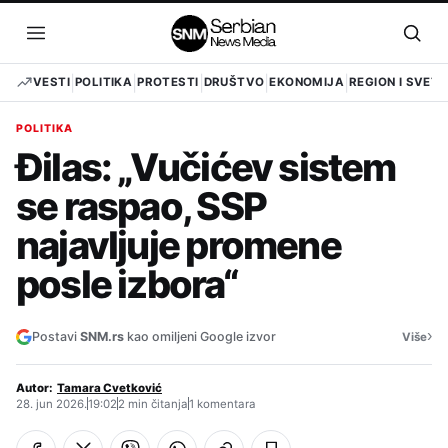
Pređi
na
Otvori
Otvo
sadržaj
meni
pret
VESTI
POLITIKA
PROTESTI
DRUŠTVO
EKONOMIJA
REGION I SVET
POLITIKA
Đilas: „Vučićev sistem
se raspao, SSP
najavljuje promene
posle izbora“
›
Postavi
SNM.rs
kao omiljeni Google izvor
Više
Autor:
Tamara Cvetković
28. jun 2026.
19:02
2 min čitanja
1 komentara