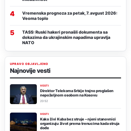
4
Vremenska prognoza za petak, 7. avgust 2026:
Veoma toplo
5
TASS: Ruski hakeri pronašli dokumenta sa
dokazima da ukrajinskim napadima upravlja
NATO
UPRAVO OBJAVLJENO
Najnovije vesti
VESTI
Direktor Telekoma Srbije trajno proglašen
nepoželjnom osobom na Kosovu
20:52
VESTI
Kako živi Kuba bez struje – njeni stanovnici
organizuju život prema trenucima kada struja
dođe