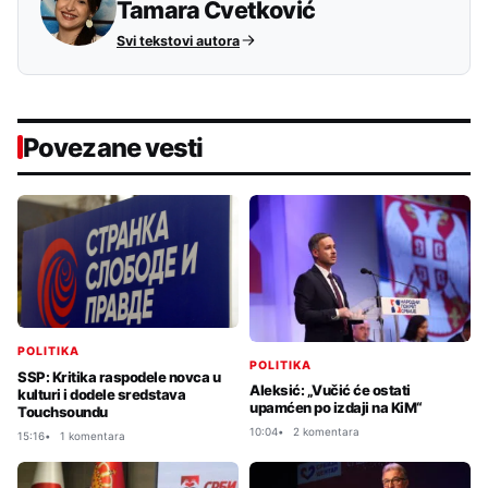
Tamara Cvetković
Svi tekstovi autora
Povezane vesti
POLITIKA
POLITIKA
SSP: Kritika raspodele novca u
Aleksić: „Vučić će ostati
kulturi i dodele sredstava
upamćen po izdaji na KiM“
Touchsoundu
10:04
2 komentara
15:16
1 komentara