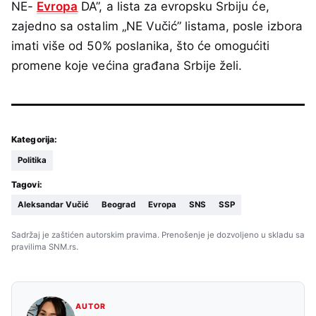
NE-
Evropa
DA”, a lista za evropsku Srbiju će,
zajedno sa ostalim „NE Vučić” listama, posle izbora
imati više od 50% poslanika, što će omogućiti
promene koje većina građana Srbije želi.
Kategorija:
Politika
Tagovi:
Aleksandar Vučić
Beograd
Evropa
SNS
SSP
Sadržaj je zaštićen autorskim pravima. Prenošenje je dozvoljeno u skladu sa
pravilima SNM.rs.
AUTOR