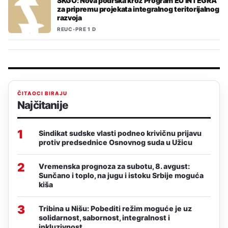
SKGO: Nova podrška kroz Program EU INTEGRA
za pripremu projekata integralnog teritorijalnog
razvoja
REUC
•
PRE 1 D
ČITAOCI BIRAJU
Najčitanije
1
Sindikat sudske vlasti podneo krivičnu prijavu
protiv predsednice Osnovnog suda u Užicu
2
Vremenska prognoza za subotu, 8. avgust:
Sunčano i toplo, na jugu i istoku Srbije moguća
kiša
3
Tribina u Nišu: Pobediti režim moguće je uz
solidarnost, sabornost, integralnost i
inkluzivnost