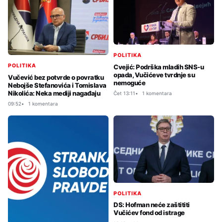
POLITIKA
POLITIKA
Cvejić: Podrška mladih SNS-u
opada, Vučićeve tvrdnje su
Vučević bez potvrde o povratku
nemoguće
Nebojše Stefanovića i Tomislava
Nikolića: Neka mediji nagađaju
Čet 13:11
1 komentara
09:52
1 komentara
POLITIKA
DS: Hofman neće zaštititi
Vučićev fond od istrage