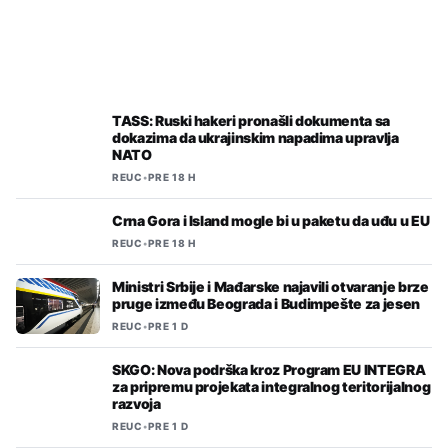
REUC
•
PRE 18 H
Balgija najveći izvoznik piva u EU
TASS: Ruski hakeri pronašli dokumenta sa
dokazima da ukrajinskim napadima upravlja
NATO
REUC
•
PRE 18 H
Crna Gora i Island mogle bi u paketu da uđu u EU
REUC
•
PRE 18 H
Ministri Srbije i Mađarske najavili otvaranje brze
pruge između Beograda i Budimpešte za jesen
REUC
•
PRE 1 D
SKGO: Nova podrška kroz Program EU INTEGRA
za pripremu projekata integralnog teritorijalnog
razvoja
REUC
•
PRE 1 D