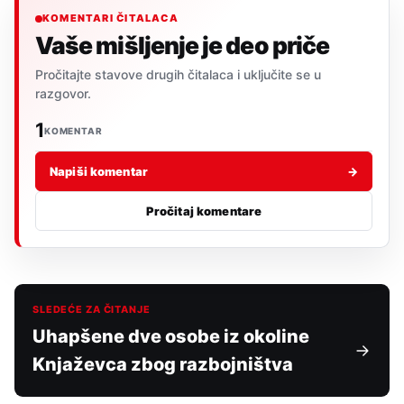
KOMENTARI ČITALACA
Vaše mišljenje je deo priče
Pročitajte stavove drugih čitalaca i uključite se u
razgovor.
1
KOMENTAR
Napiši komentar
→
Pročitaj komentare
SLEDEĆE ZA ČITANJE
Uhapšene dve osobe iz okoline
Knjaževca zbog razbojništva