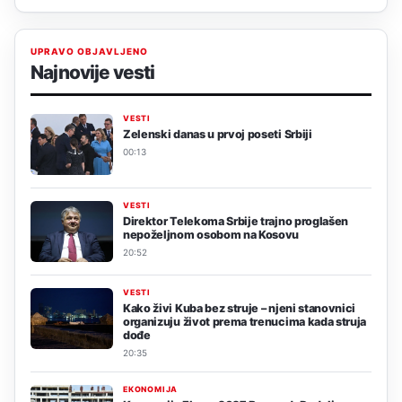
UPRAVO OBJAVLJENO
Najnovije vesti
VESTI
Zelenski danas u prvoj poseti Srbiji
00:13
VESTI
Direktor Telekoma Srbije trajno proglašen
nepoželjnom osobom na Kosovu
20:52
VESTI
Kako živi Kuba bez struje – njeni stanovnici
organizuju život prema trenucima kada struja
dođe
20:35
EKONOMIJA