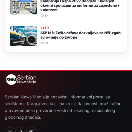
Kompanija Ekspo 2027 Beograd: Dodeljen
okvirni sporazum za uniforme za zaposlene i
volontere
19:57
VESTI
SSP Niš: Zašto država dozvoljava da Niš izgubi
avio-linije do Evrope
19:50
Serbian News Media je nezavisni informativni portal sa
sedištem u Kragujevcu koji ima za cilj da javnosti pruži tačne,
pravovremene i proverene vesti od lokalnog, nacionalnog i
globalnog značaja.