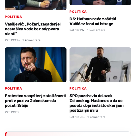
POLITIKA
POLITIKA
DS: Hofman neće zaštititi
Vučićev fond od istrage
Vasiljević: „Požari, zagađenje i
nestašica vode bez odgovora
Pet 19:13
1 komentara
vlasti“
Pet 19:19
1 komentara
POLITIKA
POLITIKA
Protestno saopštenje sto ličnosti
SPO pozdravio dolazak
protiv poziva Zelenskom da
Zelenskog: Nadamo se da će
poseti Srbiju
poseta doprineti što skorijem
postizanju mira
Pet 19:23
Pet 19:20
1 komentara