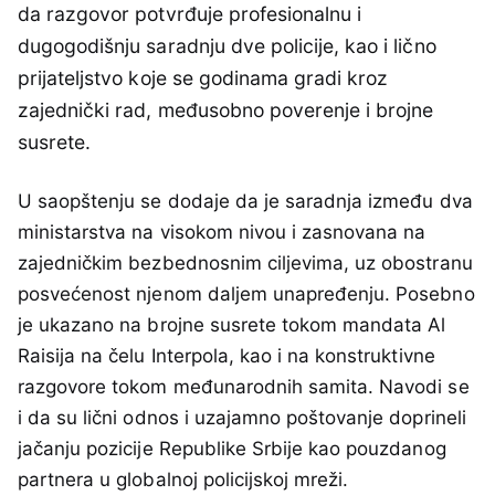
da razgovor potvrđuje profesionalnu i
dugogodišnju saradnju dve policije, kao i lično
prijateljstvo koje se godinama gradi kroz
zajednički rad, međusobno poverenje i brojne
susrete.
U saopštenju se dodaje da je saradnja između dva
ministarstva na visokom nivou i zasnovana na
zajedničkim bezbednosnim ciljevima, uz obostranu
posvećenost njenom daljem unapređenju. Posebno
je ukazano na brojne susrete tokom mandata Al
Raisija na čelu Interpola, kao i na konstruktivne
razgovore tokom međunarodnih samita. Navodi se
i da su lični odnos i uzajamno poštovanje doprineli
jačanju pozicije Republike Srbije kao pouzdanog
partnera u globalnoj policijskoj mreži.