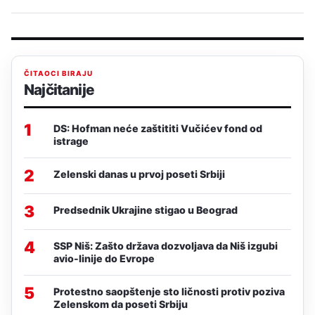
ČITAOCI BIRAJU
Najčitanije
1
DS: Hofman neće zaštititi Vučićev fond od
istrage
2
Zelenski danas u prvoj poseti Srbiji
3
Predsednik Ukrajine stigao u Beograd
4
SSP Niš: Zašto država dozvoljava da Niš izgubi
avio-linije do Evrope
5
Protestno saopštenje sto ličnosti protiv poziva
Zelenskom da poseti Srbiju