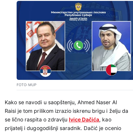
FOTO: MUP
Kako se navodi u saopštenju, Ahmed Naser Al
Raisi je tom prilikom izrazio iskrenu brigu i želju da
se lično raspita o zdravlju
Ivice Dačića
, kao
prijatelj i dugogodišnji saradnik. Dačić je ocenio