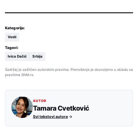
Kategorija:
Vesti
Tagovi:
Ivica Dačić
Srbija
Sadržaj je zaštićen autorskim pravima. Prenošenje je dozvoljeno u skladu sa
pravilima SNM.rs.
AUTOR
Tamara Cvetković
Svi tekstovi autora