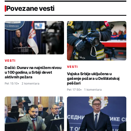
Povezane vesti
VESTI
VESTI
Dačić: Dunav na najnižem nivou
u 100 godina, u Srbiji devet
Vojska Srbije uključena u
aktivnih požara
gašenje požara u Deliblatskoj
peščari
Pet 15:10
2 komentara
Pet 17:50
1 komentara