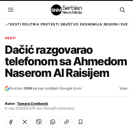
Pređi
na
Otvori
Otvo
sadržaj
meni
pret
VESTI
POLITIKA
PROTESTI
DRUŠTVO
EKONOMIJA
REGION I SVET
VESTI
Dačić razgovarao
telefonom sa Ahmedom
Naserom Al Raisijem
›
Postavi
SNM.rs
kao omiljeni Google izvor
Više
Autor:
Tamara Cvetković
4. maj 2026.
15:07
1 min čitanja
1 komentara