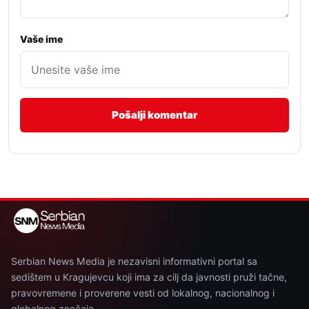
Vaše ime
Serbian News Media je nezavisni informativni portal sa
sedištem u Kragujevcu koji ima za cilj da javnosti pruži tačne,
pravovremene i proverene vesti od lokalnog, nacionalnog i
globalnog značaja.