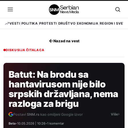
Pređi
na
Otvori
Otvo
sadržaj
meni
pret
VESTI
POLITIKA
PROTESTI
DRUŠTVO
EKONOMIJA
REGION I SVET
←
Nazad na vest
DISKUSIJA ČITALACA
Batut: Na brodu sa
hantavirusom nije bilo
srpskih državljana, nema
razloga za brigu
›
Postavi
SNM.rs
kao omiljeni Google izvor
Više
Beta
•
10.05.2026 | 10:26
•
1 komentar