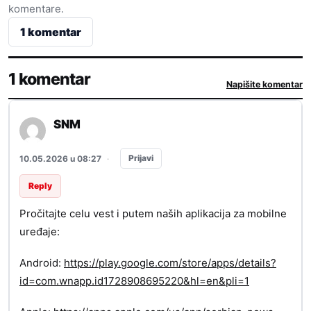
komentare.
1 komentar
1 komentar
Napišite komentar
SNM
Prijavi
10.05.2026 u 08:27
·
Reply
Pročitajte celu vest i putem naših aplikacija za mobilne
uređaje:
Android:
https://play.google.com/store/apps/details?
id=com.wnapp.id1728908695220&hl=en&pli=1