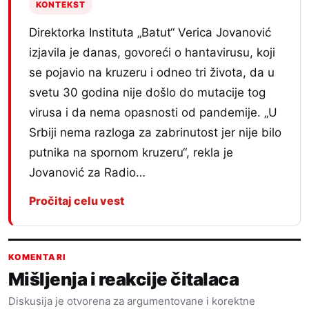
KONTEKST
Direktorka Instituta „Batut“ Verica Jovanović
izjavila je danas, govoreći o hantavirusu, koji
se pojavio na kruzeru i odneo tri života, da u
svetu 30 godina nije došlo do mutacije tog
virusa i da nema opasnosti od pandemije. „U
Srbiji nema razloga za zabrinutost jer nije bilo
putnika na spornom kruzeru“, rekla je
Jovanović za Radio…
Pročitaj celu vest
KOMENTARI
Mišljenja i reakcije čitalaca
Diskusija je otvorena za argumentovane i korektne