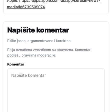
Apple:
https://apps.apple.com/us/app/serbian-news-
media/id6739509074
Napišite komentar
Pišite jasno, argumentovano i korektno.
Polja označena zvezdicom su obavezna. Komentari
podležu pravilima moderacije.
Komentar