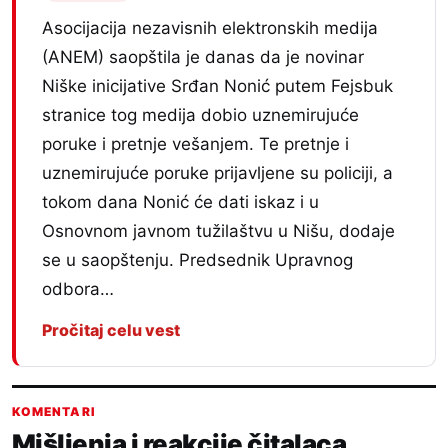
Asocijacija nezavisnih elektronskih medija
(ANEM) saopštila je danas da je novinar
Niške inicijative Srđan Nonić putem Fejsbuk
stranice tog medija dobio uznemirujuće
poruke i pretnje vešanjem. Te pretnje i
uznemirujuće poruke prijavljene su policiji, a
tokom dana Nonić će dati iskaz i u
Osnovnom javnom tužilaštvu u Nišu, dodaje
se u saopštenju. Predsednik Upravnog
odbora…
Pročitaj celu vest
KOMENTARI
Mišljenja i reakcije čitalaca