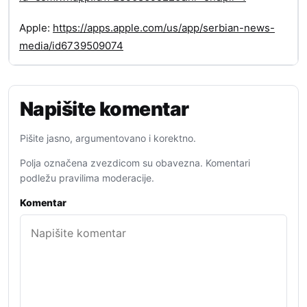
Apple:
https://apps.apple.com/us/app/serbian-news-
media/id6739509074
Napišite komentar
Pišite jasno, argumentovano i korektno.
Polja označena zvezdicom su obavezna. Komentari
podležu pravilima moderacije.
Komentar