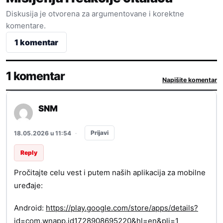
Diskusija je otvorena za argumentovane i korektne
komentare.
1 komentar
1 komentar
Napišite komentar
SNM
Prijavi
18.05.2026 u 11:54
·
Reply
Pročitajte celu vest i putem naših aplikacija za mobilne
uređaje:
Android:
https://play.google.com/store/apps/details?
id=com.wnapp.id1728908695220&hl=en&pli=1