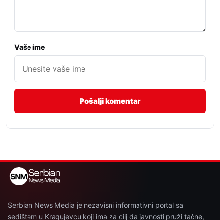
Vaše ime
Serbian News Media je nezavisni informativni portal sa
sedištem u Kragujevcu koji ima za cilj da javnosti pruži tačne,