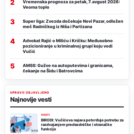
2
Vremenska prognoza za petak, 7. avgust 2026:
Veoma toplo
3
Super liga: Zvezda dočekuje Novi Pazar, odložen
meč Radničkog iz Niša i Partizana
4
Advokat Rajić o Miliću i Kričku: Međusobno
pozicioniranje u kriminalnoj grupi koju vodi
Vučić
5
AMSS: Gužve na autoputevima i granicama,
čekanje na Šidu i Batrovcima
UPRAVO OBJAVLJENO
Najnovije vesti
VESTI
BIRODI: Vučićeva najava potvrđuje potrebu za
razdvajanjem predsedničke i stranačke
funkcije