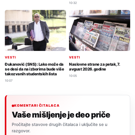
10:32
VESTI
VESTI
Đukanović (SNS): Lako može da
Naslovne strane za petak, 7.
se desi da na izborima bude više
avgust 2026. godine
takozvanih studentskih lista
10:05
10:07
KOMENTARI ČITALACA
Vaše mišljenje je deo priče
Pročitajte stavove drugih čitalaca i uključite se u
razgovor.