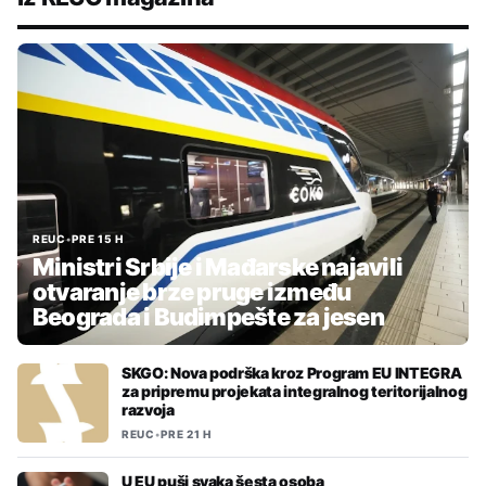
REUC
•
PRE 15 H
Ministri Srbije i Mađarske najavili
otvaranje brze pruge između
Beograda i Budimpešte za jesen
SKGO: Nova podrška kroz Program EU INTEGRA
za pripremu projekata integralnog teritorijalnog
razvoja
REUC
•
PRE 21 H
U EU puši svaka šesta osoba