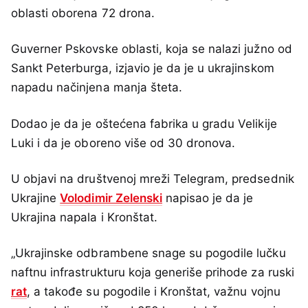
oblasti oborena 72 drona.
Guverner Pskovske oblasti, koja se nalazi južno od
Sankt Peterburga, izjavio je da je u ukrajinskom
napadu načinjena manja šteta.
Dodao je da je oštećena fabrika u gradu Velikije
Luki i da je oboreno više od 30 dronova.
U objavi na društvenoj mreži Telegram, predsednik
Ukrajine
Volodimir Zelenski
napisao je da je
Ukrajina napala i Kronštat.
„Ukrajinske odbrambene snage su pogodile lučku
naftnu infrastrukturu koja generiše prihode za ruski
rat
, a takođe su pogodile i Kronštat, važnu vojnu