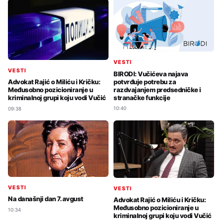
VESTI
VESTI
BIRODI: Vučićeva najava
potvrđuje potrebu za
Advokat Rajić o Miliću i Kričku:
razdvajanjem predsedničke i
Međusobno pozicioniranje u
stranačke funkcije
kriminalnoj grupi koju vodi Vučić
10:40
09:38
VESTI
VESTI
Na današnji dan 7. avgust
Advokat Rajić o Miliću i Kričku:
Međusobno pozicioniranje u
10:34
kriminalnoj grupi koju vodi Vučić