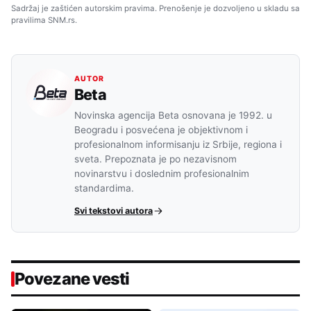
Sadržaj je zaštićen autorskim pravima. Prenošenje je dozvoljeno u skladu sa
pravilima SNM.rs.
AUTOR
Beta
Novinska agencija Beta osnovana je 1992. u
Beogradu i posvećena je objektivnom i
profesionalnom informisanju iz Srbije, regiona i
sveta. Prepoznata je po nezavisnom
novinarstvu i doslednim profesionalnim
standardima.
Svi tekstovi autora
Povezane vesti