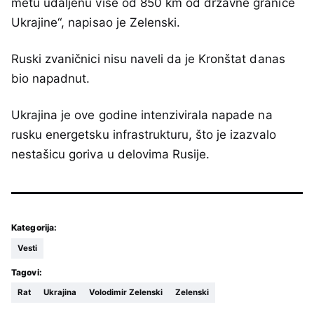
metu udaljenu više od 850 km od državne granice
Ukrajine“, napisao je Zelenski.
Ruski zvaničnici nisu naveli da je Kronštat danas
bio napadnut.
Ukrajina je ove godine intenzivirala napade na
rusku energetsku infrastrukturu, što je izazvalo
nestašicu goriva u delovima Rusije.
Kategorija:
Vesti
Tagovi:
Rat
Ukrajina
Volodimir Zelenski
Zelenski