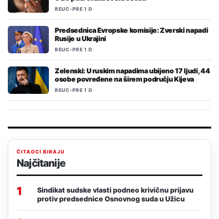
REUC
•
PRE 1 D
Predsednica Evropske komisije: Zverski napadi
Rusije u Ukrajini
REUC
•
PRE 1 D
Zelenski: U ruskim napadima ubijeno 17 ljudi, 44
osobe povređene na širem području Kijeva
REUC
•
PRE 1 D
ČITAOCI BIRAJU
Najčitanije
1
Sindikat sudske vlasti podneo krivičnu prijavu
protiv predsednice Osnovnog suda u Užicu