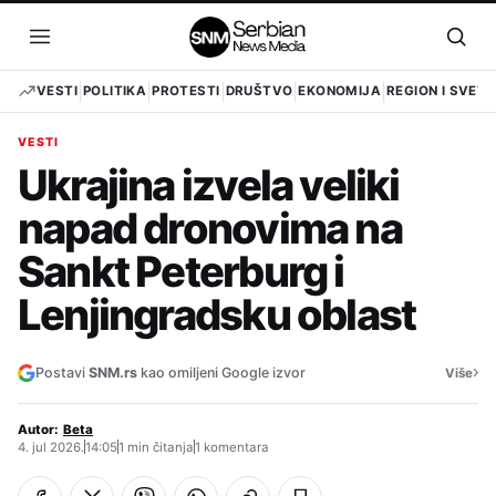
Pređi
na
Otvori
Otvo
sadržaj
meni
pret
VESTI
POLITIKA
PROTESTI
DRUŠTVO
EKONOMIJA
REGION I SVET
VESTI
Ukrajina izvela veliki
napad dronovima na
Sankt Peterburg i
Lenjingradsku oblast
›
Postavi
SNM.rs
kao omiljeni Google izvor
Više
Autor:
Beta
4. jul 2026.
14:05
1 min čitanja
1 komentara