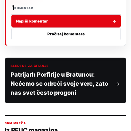
1
KOMENTAR
Napiši komentar
→
Pročitaj komentare
SLEDEĆE ZA ČITANJE
Patrijarh Porfirije u Bratuncu:
Nećemo se odreći svoje vere, zato
nas svet često progoni
SNM MREŽA
Iz REUC magazina