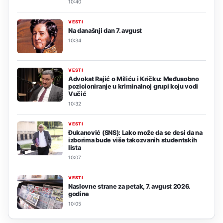
10:40
VESTI
Na današnji dan 7. avgust
10:34
VESTI
Advokat Rajić o Miliću i Kričku: Međusobno
pozicioniranje u kriminalnoj grupi koju vodi
Vučić
10:32
VESTI
Đukanović (SNS): Lako može da se desi da na
izborima bude više takozvanih studentskih
lista
10:07
VESTI
Naslovne strane za petak, 7. avgust 2026.
godine
10:05